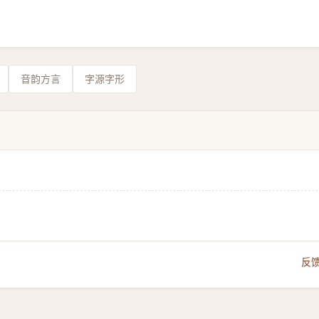
音韵方言
字源字形
反