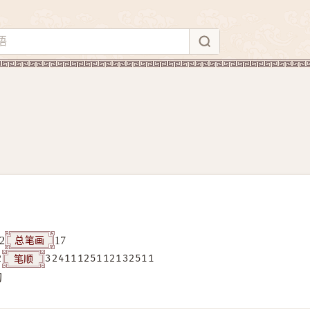
总笔画
2
17
笔顺
2
32411125112132511
构