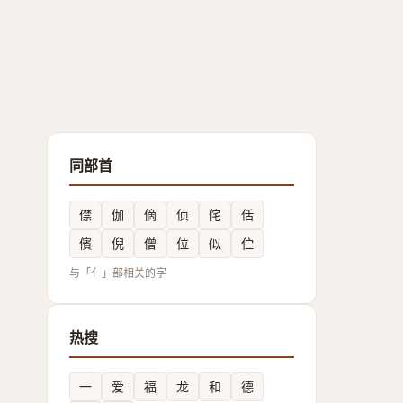
同部首
僸
伽
㒀
侦
侘
佸
儐
倪
僧
位
似
伫
与「亻」部相关的字
热搜
一
爱
福
龙
和
德