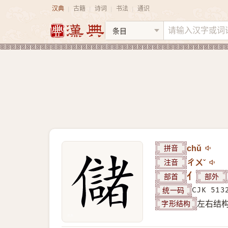
汉典
古籍
诗词
书法
通识
|
|
|
|
拼音
chǔ
注音
ㄔㄨˇ
部首
亻
部外
统一码
CJK 513
字形结构
左右结