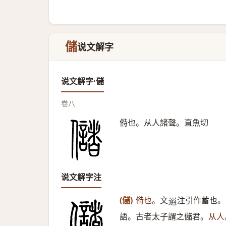
儲
说文解字
说文解字·儲
卷八
偫也。从人諸聲。直魚切
说文解字注
(儲)
偫也。
文
注引作蓄也。
𨕖
語。古者太子謂之儲君。
从人