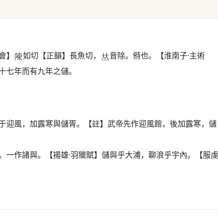
會】
如切【正韻】長魚切，
音除。偫也。【淮南子·主術
𨻰
𠀤
十七年而有九年之儲。
作于迎風，加露寒與儲胥。【註】武帝先作迎風館，後加露寒，儲
。一作諸與。【揚雄·羽獵賦】儲與乎大浦，聊浪乎宇內。【服
。