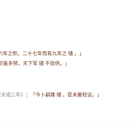
六年之积，二十七年而有九年之 储 。」
职虽多预，天下军 储 不自供。」
宗天成三年》
：
「今卜嗣建 储 ，臣未敢轻议。」