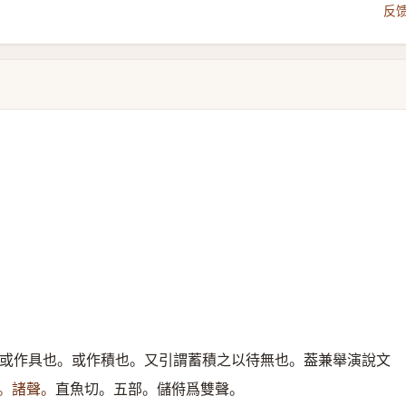
反
或作具也。或作積也。又引謂蓄積之以待無也。葢兼舉演說文
。諸聲。
直魚切。五部。儲偫爲雙聲。