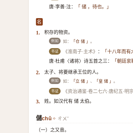
唐·李善·注：
「 储 ，待也。」
名
积存的物资。
1.
例如
如：
。
「仓 储 」
书证
《淮南子·主术》
：
「十八年而有
唐·杜甫〈诸将〉诗五首之三：
「朝廷衮
太子、将要继承王位的人。
2.
例如
如：
、
。
「立 储 」
「皇 储 」
书证
《资治通鉴·卷二七六·唐纪五·明
姓。如汉代有 储 太伯。
3.
儲
​chǔ
ㄔㄨˇ
（一）​之又音。