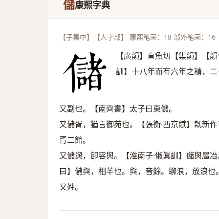
儲
康熙字典
【子集中】【人字部】 康熙笔画：18 部外笔画：16
【廣韻】直魚切【集韻】【韻
訓】十八年而有六年之積，二
又副也。【南齊書】太子曰東儲。
又儲胥，猶言御苑也。【張衡·西京賦】旣新
胥二館。
又儲與，卽容與。【淮南子·俶眞訓】儲與扈冶
曰】儲與，相羊也。與，音餘。聊浪，放浪也
又姓。