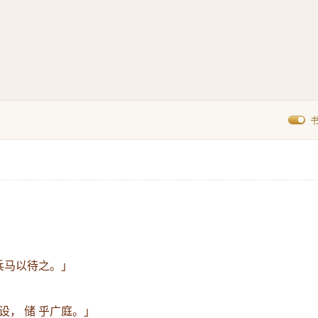
 兵马以待之。」
设， 储 乎广庭。」