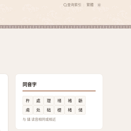
查询索引
繁體
|
同音字
杵
處
璴
禇
褚
齭
䖏
处
础
檚
楮
储
与 儲 读音相同或相近