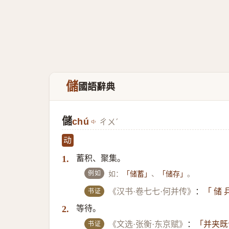
儲
國語辭典
儲
chú
ㄔㄨˊ
动
蓄积、聚集。
1.
例如
如：
、
。
「储蓄」
「储存」
书证
《汉书·卷七七·何并传》
：
「 储
等待。
2.
书证
《文选·张衡·东京赋》
：
「并夹既