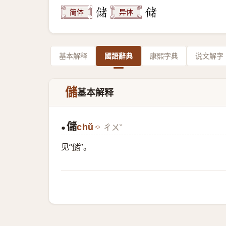
简体
异体
基本解释
國語辭典
康熙字典
说文解字
儲
基本解释
儲
chǔ
ㄔㄨˇ
●
见“
储
”。