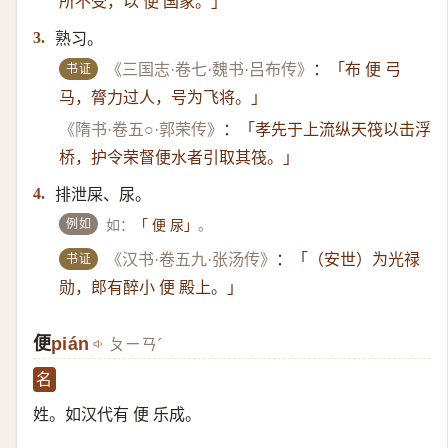
所不受，以 便 国家。」
熟习。
3.
书证
《三国志·卷七·魏书·吕布传》
：
「布 便 弓
马，膂力过人，号为飞将。」
《隋书·卷五○·郭荣传》
：
「孝先于上流纵天筏以击浮
桥，护令荣督便水者引取其筏。」
排泄屎、尿。
4.
例如
如：
。
「 便 尿」
书证
《汉书·卷五九·张汤传》
：
「（安世）​为光禄
勋，郎有醉小 便 殿上。」
便
pián
ㄆㄧㄢˊ
名
姓。如汉代有 便 乐成。