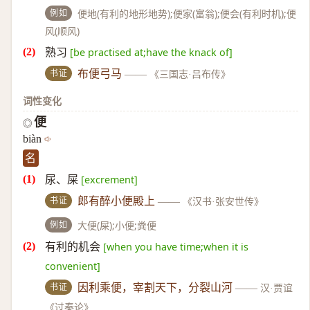
例如
便地(有利的地形地势);便家(富翁);便会(有利时机);便
风(顺风)
熟习
[be practised at;have the knack of]
书证
布便弓马
——
《三国志·吕布传》
词性变化
便
◎
biàn
名
尿、屎
[excrement]
书证
郎有醉小便殿上
——
《汉书·张安世传》
例如
大便(屎);小便;粪便
有利的机会
[when you have time;when it is
convenient]
书证
因利乘便，宰割天下，分裂山河
——
汉·贾谊
《过秦论》