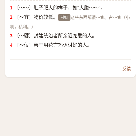
〔～～〕肚子肥大的样子，如“大腹～～”。
〔～宜〕物价较低。
这些东西都很～宜。占～宜（小
例如
利，私利。）
〔～嬖〕封建统治者所亲近宠爱的人。
〔～佞〕善于用花言巧语讨好的人。
反馈