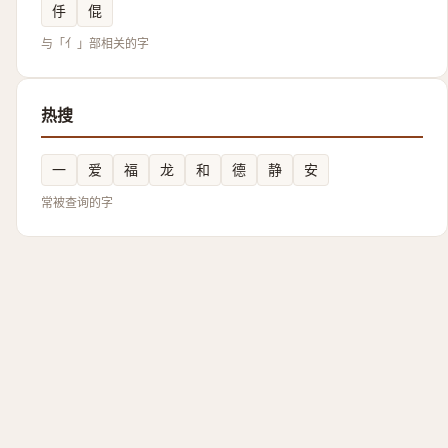
㐿
倱
与「亻」部相关的字
热搜
一
爱
福
龙
和
德
静
安
常被查询的字