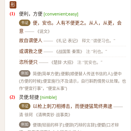
形
便利，方便
[convenient;easy]
书证
便，安也。人有不便更之。从人，从更，会
意
——
《说文》
故自谓便人
——
《礼记·表记》
释文:“谓便习也。”
或谓救之便
——
《战国策·秦策》
注:“利也。”
恣所便只
——
《楚辞·大招》
注:“犹安也。”
例如
简便(简单方便);便郵(顺便替人传送书信的人);便中
(方便的时候);便宜施行(不及请示，自行斟酌情势以处理。也
作“便宜行事”，“便宜从事”)
灵便;轻捷
[nimble]
书证
以枪上刺刀相搏击，而便捷猛鸷终弗逮
——
清·徐珂 《清稗类钞·战事类》
例如
便環(轻丽的样子);便辞(巧辩的言辞);便嬖(口才辩