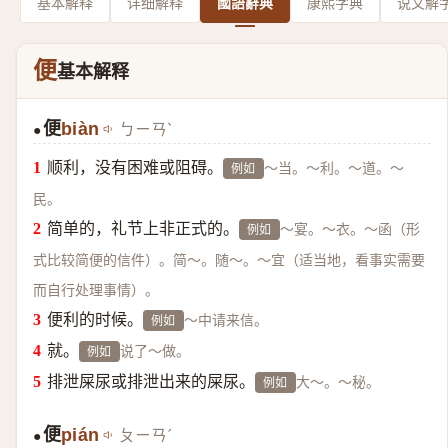
基本解释
详细解释
國語辭典
康熙字典
说文解
便
基本解释
便
biàn
ㄅㄧㄢˋ
●
顺利，没有困难或阻碍。
～当。～利。～道。～
例如
民。
简单的，礼节上非正式的。
～宴。～衣。～函（形
例如
式比较简便的信件）。简～。随～。～宜（适当地，看事实需要
而自行处理事情）。
便利的时候。
～中请来信。
例如
就。
说了～做。
例如
排泄屎尿或排泄出来的屎尿。
大～。～秘。
例如
便
pián
ㄆㄧㄢˊ
●