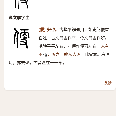
说文解字注
(便)
安也。
古與平辨通用，如史記便章
百姓，古文尙書作平，今文尙書作辨。
毛詩平平左右，左傳作便蕃左右。
人有
不
，㪅之。故从人㪅。
此會意。房連
𠊳
切。亦去聲。古音葢在十一部。
反馈