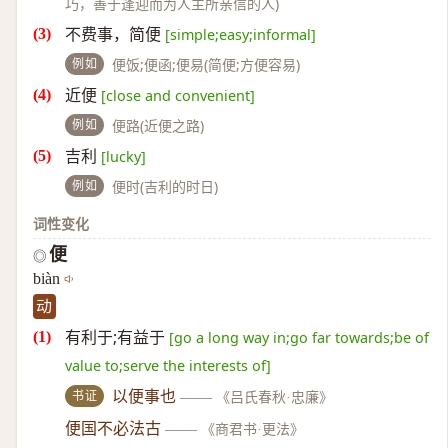
巧，善于逢迎而为人主所亲信的人)
不费事，简便
[simple;easy;informal]
例如
便饭;便函;便易(简便;方便容易)
近便
[close and convenient]
例如
便路(近便之路)
吉利
[lucky]
例如
便时(吉利的时日)
词性变化
便
◎
biàn
动
有利于;有益于
[go a long way in;go far towards;be of
value to;serve the interests of]
书证
以便事也
——
《吕氏春秋·忠廉》
便国不必法古
——
《商君书·更法》