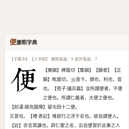
便
康熙字典
【子集中】【人字部】 康熙笔画：9 部外笔画：7
【廣韻】婢面切【集韻】【韻會】【正
韻】毗面切，
音卞。順也，利也，宜
𠀤
也。【荀子·議兵篇】汝所謂便者，不便
之便也。所謂仁義者，大便之便也。
【前漢·趙充國傳】留屯田十二便。
又習也。【禮·表記】唯欲行之浮于名也。故自謂便人。
【註】亦言其謙也。辟仁聖之名，云自便習於此事之人