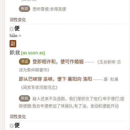
例如
悉听尊便;未得其便
词性变化
便
◎
biàn
副
即;就
[as soon as]
书证
登即相许和，便可作婚姻
——
《玉台新咏·古
诗为焦仲卿妻作》
即从巴峡穿 巫峡，便下 襄阳向 洛阳
——
唐· 杜甫
《闻官军收河南河北》
例如
敌人还来不及逃跑，我们便抓住了他们;举手便打;提
脚便踢;我去年便参加了体操队;有了油，发动机便能开动
词性变化
便
◎