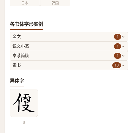
日本
韩国
各书体字形实例
1
金文
1
说文小篆
1
秦系简牍
10
隶书
异体字
𠊳