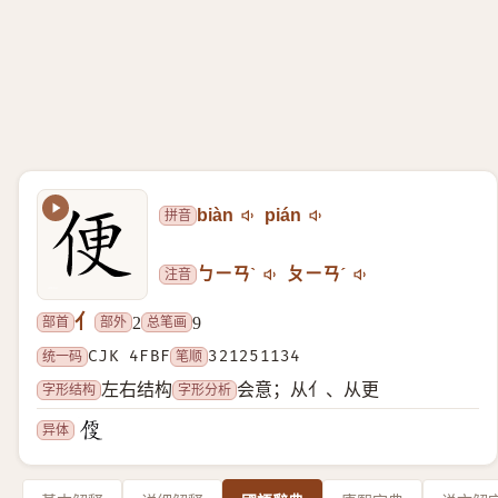
拼音
biàn
pián
注音
ㄅㄧㄢˋ
ㄆㄧㄢˊ
亻
部首
部外
总笔画
2
9
统一码
CJK 4FBF
笔顺
321251134
字形结构
字形分析
左右结构
会意；从亻、从更
异体