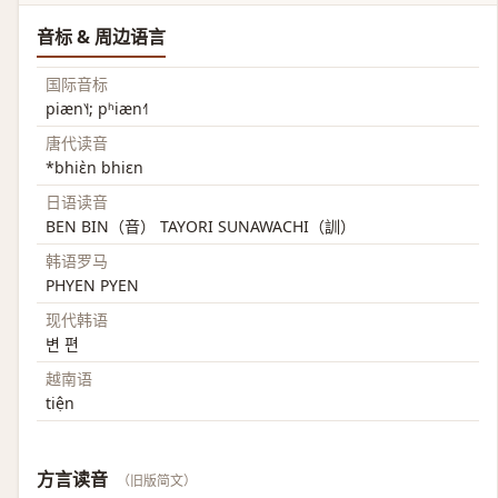
音标 & 周边语言
国际音标
piæn˥˧; pʰiæn˧˥
唐代读音
*bhiɛ̀n bhiɛn
日语读音
BEN BIN（音） TAYORI SUNAWACHI（訓）
韩语罗马
PHYEN PYEN
现代韩语
변 편
越南语
tiện
方言读音
（旧版简文）