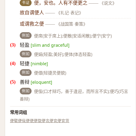
书证
便，安也。人有不便更之
——
《说文》
故自谓便人
——
《礼记·表记》
或谓救之便
——
《战国策·秦策》
例如
便席(安于席上);便散(安适闲散);便宁(安宁)
轻盈
[slim and graceful]
例如
便娟(轻盈;美好);便体(体态轻盈)
轻捷
[nimble]
例如
便儇(轻捷灵便貌)
善辩
[eloquent]
例如
便侫(口才辩巧，善于逢迎，而所言不实);便巧(巧言
善辩)
常用词组
便嬖
便佞
便便
便旋
便言
便宜
便宜货