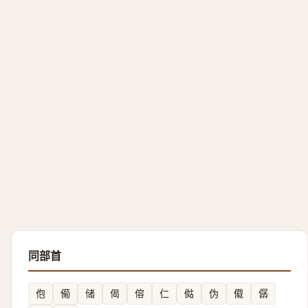
同部首
佨
僃
储
偈
傛
仁
㑬
伪
傤
僝