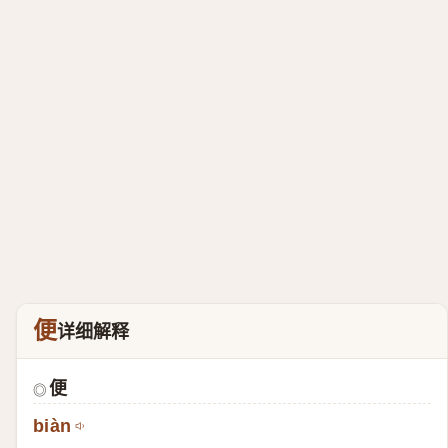
便
详细解释
便
◎
biàn