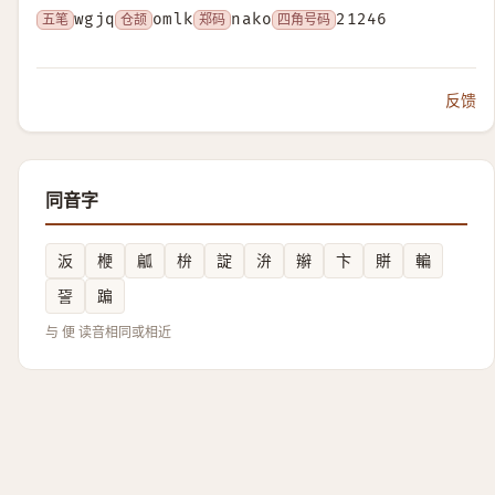
五笔
wgjq
仓颉
omlk
郑码
nako
四角号码
21246
反馈
同音字
汳
楩
㼐
㭓
諚
㳎
辮
卞
賆
䡢
䛒
蹁
与 便 读音相同或相近