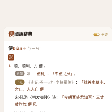
便
國語辭典
书证
便
biàn
ㄅㄧㄢˋ
形
顺、顺利、方 便 。
1.
例如
如：
、
。
「便利」
「不 便 之处」
书证
《史记·卷一○九·李将军传》
：
「就善水草屯，
舍止，人人自 便 。」
宋·陆游〈初发夷陵〉诗：
「今朝喜处君知否？三丈
黄旗舞 便 风。」