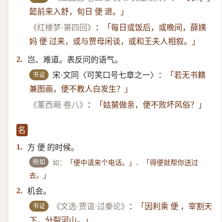
懿前来入舒，旬日 便 退。」
《红楼梦·第四回》
：
「每日或饭后，或晚间，薛姨
妈 便 过来，或与贾母闲谈，或和王夫人相叙。」
岂、难道。表反问的语气。
2.
书证
宋·文同〈可笑口号七章之一〉：
「若无书籍
兼图画，便不教人白发生？」
《董西厢·卷八》
：
「姑舅做亲，便不败坏风俗？」
名
方 便 的时候。
1.
例如
如：
、
「便中请来个电话。」
「得便就帮你送过
去。」
机会。
2.
书证
《文选·贾谊·过秦论》
：
「因利乘 便 ，宰割天
下，分裂河山。」