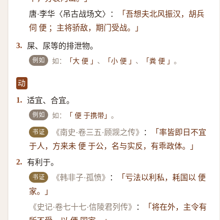
唐·李华〈吊古战场文〉：
「吾想夫北风振汉，胡兵
伺 便 ；主将骄敌，期门受战。」
屎、尿等的排泄物。
3.
例如
如：
、
、
。
「大 便 」
「小 便 」
「粪 便 」
动
适宜、合宜。
1.
例如
如：
。
「 便 于携带」
书证
《南史·卷三五·顾觊之传》
：
「率皆即日不宜
于人，方来未 便 于公，名与实反，有乖政体。」
有利于。
2.
书证
《韩非子·孤愤》
：
「亏法以利私，耗国以 便
家。」
《史记·卷七十七·信陵君列传》
：
「将在外，主令有