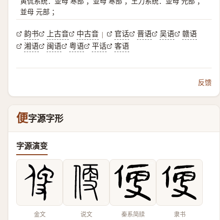
黄侃系统：並母 寒部 ；並母 寒部 ；王力系统：並母 元部 ；
並母 元部 ；
韵书
上古音
中古音
官话
晋语
吴语
赣语
|
湘语
闽语
粤语
平话
客语
反馈
便
字源字形
字源演变
金文
说文
秦系简牍
隶书