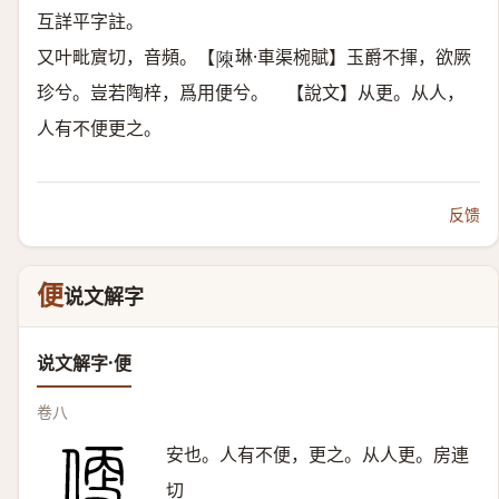
互詳平字註。
又叶毗賔切，音頻。【
琳·車渠椀賦】玉爵不揮，欲厥
𨻰
珍兮。豈若陶梓，爲用便兮。 【說文】从更。从人，
人有不便更之。
反馈
便
说文解字
说文解字·便
卷八
安也。人有不便，更之。从人更。房連
切