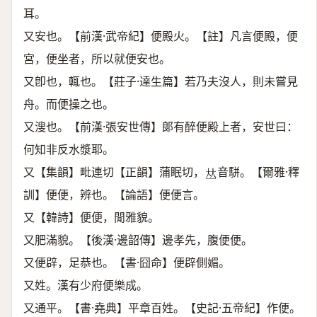
耳。
又安也。【前漢·武帝紀】便殿火。【註】凡言便殿，便
宮，便坐者，所以就便安也。
又卽也，輒也。【莊子·達生篇】若乃夫沒人，則未嘗見
舟。而便操之也。
又溲也。【前漢·張安世傳】郞有醉便殿上者，安世曰：
何知非反水漿耶。
又【集韻】毗連切【正韻】蒲眠切，
音駢。【爾雅·釋
𠀤
訓】便便，辨也。【論語】便便言。
又【韓詩】便便，閒雅貌。
又肥滿貌。【後漢·邊韶傳】邊孝先，腹便便。
又便辟，足恭也。【書·囧命】便辟側媚。
又姓。漢有少府便樂成。
又通平。【書·堯典】平章百姓。【史記·五帝紀】作便。