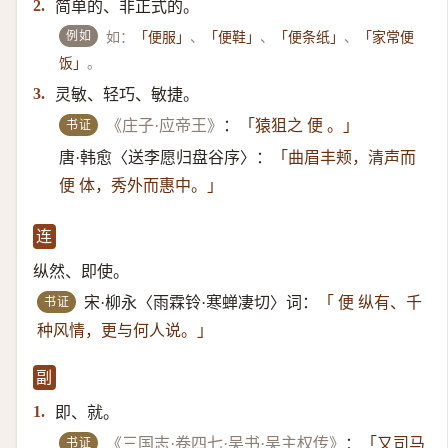
简单的、非正式的。
2.
例如
如：
、
、
、
「便服」
「便鞋」
「便条纸」
「家常便
。
饭」
灵敏、轻巧、敏捷。
3.
书证
《庄子·应帝王》
：
「猿狙之 便 。」
唐·韩愈〈送李愿归盘谷序〉：
「曲眉丰颊，清声而
便 体，秀外而惠中。」
连
纵然、即使。
书证
宋·柳永〈雨霖铃·寒蝉凄切〉词：
「 便 纵有、千
种风情，更与何人说。」
副
即、就。
1.
书证
《三国志·卷四七·吴书·吴主权传》
：
「又司马