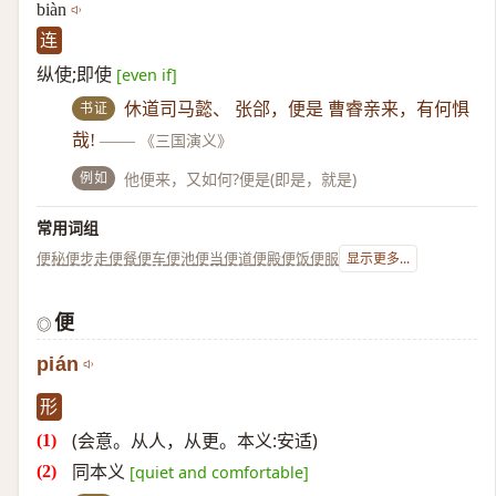
biàn
连
纵使;即使
[even if]
书证
休道司马懿、 张郃，便是 曹睿亲来，有何惧
哉!
——
《三国演义》
例如
他便来，又如何?便是(即是，就是)
常用词组
便秘
便步走
便餐
便车
便池
便当
便道
便殿
便饭
便服
显示更多...
便
◎
pián
形
(会意。从人，从更。本义:安适)
同本义
[quiet and comfortable]