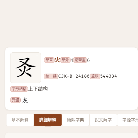
火
部首
部外
總筆畫
4
6
統一碼
CJK-B 24186
筆順
544334
字形結構
上下结构
異體
基本解釋
詳細解釋
康熙字典
說文解字
字源字