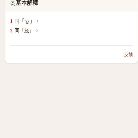
基本解釋
𤆆
同
。
「
」
𤆌
同
。
「
灰
」
反饋