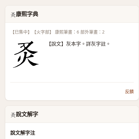
康熙字典
𤆆
【巳集中】【火字部】 康熙筆畫：6 部外筆畫：2
【說文】灰本字。詳灰字註。
反饋
說文解字
𤆆
說文解字注