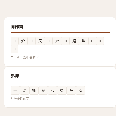
同部首
𤑿
炉
𬊫
灭
𤒍
烞
𭶇
𤏸
爍
𤍭
𰞼
𰞗
与「火」部相关的字
熱搜
一
爱
福
龙
和
德
静
安
常被查询的字