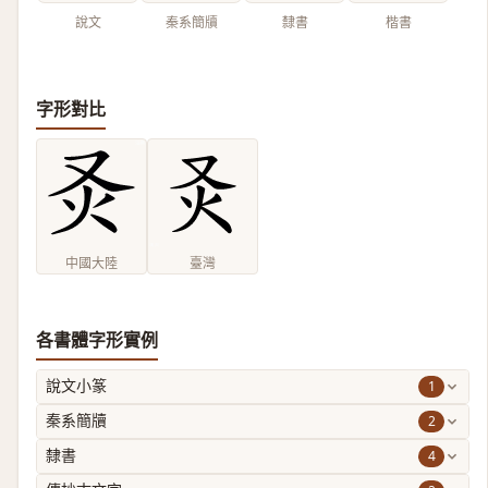
說文
秦系簡牘
隸書
楷書
字形對比
中國大陸
臺灣
各書體字形實例
1
說文小篆
2
秦系簡牘
4
隸書