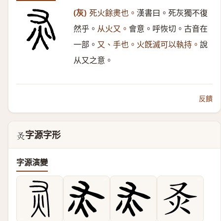
(灰)
死火餘㶳也。
漢書曰。死灰獨不復
然乎。
从火又。
會意。呼恢切。古音在
一部。
又、手也。火旣滅可以執持。
說
从又之意。
反饋
字源字形
𤆆
字源演變