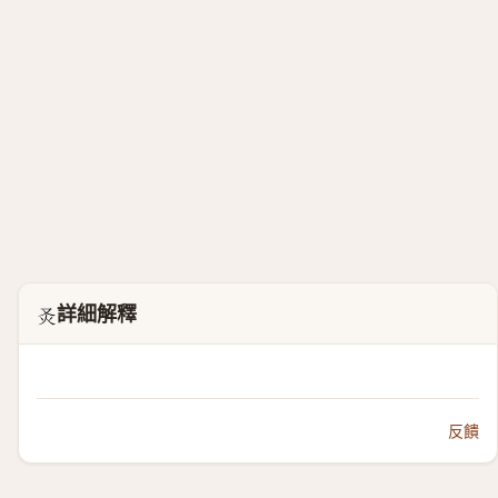
詳細解釋
𤆆
反饋