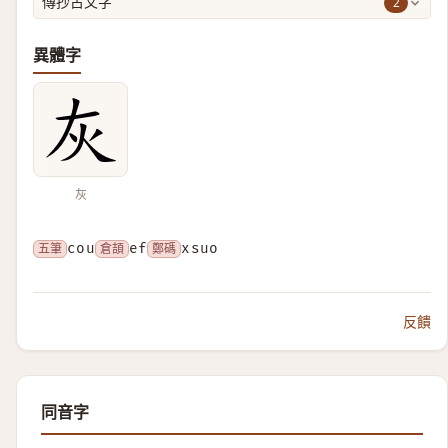
2
傳抄古文字
異體字
灰
五筆
cou
倉頡
ef
鄭碼
xsuo
反饋
同音字