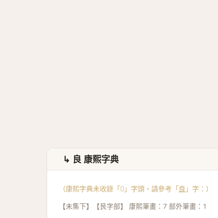
↳ 良 康熙字典
（康熙字典未收錄「𣌩」字頭，請參考「
良
」字：）
【未集下】【艮字部】 康熙筆畫：7 部外筆畫：1