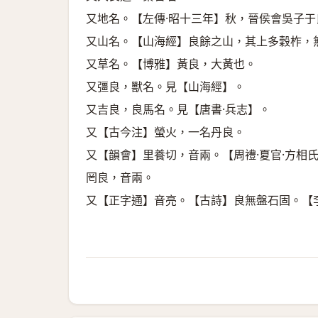
又地名。【左傳·昭十三年】秋，晉侯會吳子
又山名。【山海經】良餘之山，其上多穀柞，
又草名。【博雅】黃良，大黃也。
又彊良，獸名。見【山海經】。
又吉良，良馬名。見【唐書·兵志】。
又【古今注】螢火，一名丹良。
又【韻會】里養切，音兩。【周禮·夏官·方相
罔良，音兩。
又【正字通】音亮。【古詩】良無盤石固。【