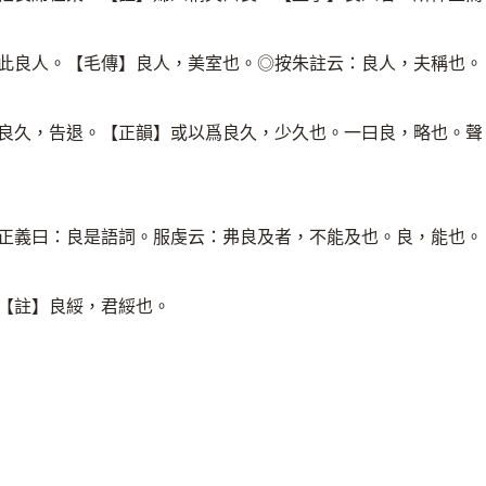
見此良人。【毛傳】良人，美室也。◎按朱註云：良人，夫稱也。
然良久，告退。【正韻】或以爲良久，少久也。一曰良，略也。聲
】正義曰：良是語詞。服虔云：弗良及者，不能及也。良，能也。
。【註】良綏，君綏也。