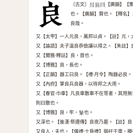
〔古文〕
【廣韻】【
𡰩
𥭣
𡆨
也。【廣韻】賢也。【釋名】
良哉。
又【太甲】一人元良，萬邦以貞。【註】元，
又【論語】夫子溫良恭儉讓以得之。【朱註】
又【爾雅·釋詁】良，首也。
又【博雅】良，長也。
又【正韻】器工曰良。【禮·月令】陶器必良。
又【內府】掌良兵良器，以待邦之大用。
又【春官·巾車】凡良車散車不在等者，其用
則曰散也。
又【博雅】良，牢，
也。
𩋆
又深也。【後漢·祭遵傳】良夜乃罷。【註】良
又良人，夫也。【儀禮·士昏禮】御衽于奧，