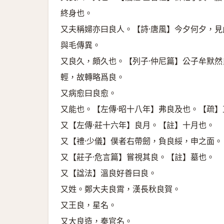
終身也。
又夫稱婦亦曰良人。【詩·唐風】今夕何夕，
與毛傳異。
又良久，頗久也。【列子·仲尼篇】公子牟默
輕，故轉略爲良。
又病愈曰良愈。
又能也。【左傳·昭十八年】弗良及也。【疏
又【左傳·莊十六年】良月。【註】十月也。
又【禮·少儀】僕者右帶劒，負良綏，申之面
又【莊子·危言篇】嘗視其良。【註】墓也。
又【諡法】溫良好善曰良。
又姓。鄭大夫良霄，漢長秋良賀。
又王良，星名。
又大良造，秦官名。