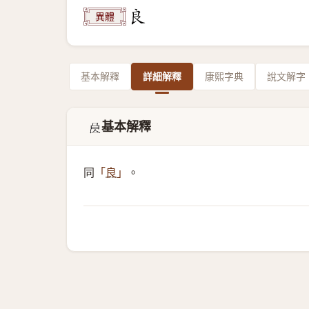
異體
基本解釋
詳細解釋
康熙字典
說文解字
基本解釋
𣌩
同
。
「
良
」