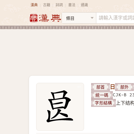
漢典
古籍
詩詞
書法
通識
|
|
|
|
部首
日
部外
統一碼
CJK-B 2
字形結構
上下结