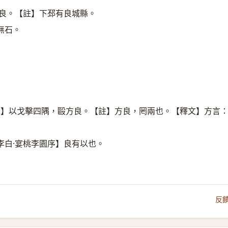
于良。【註】下邳有良城縣。
無石。
氏】以戈擊四隅，毆方良。【註】方良，罔兩也。【釋文】方言
李白·宴桃李園序】良有以也。
反