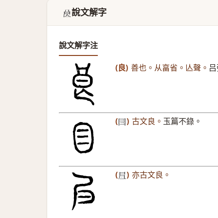
說文解字
𣌩
說文解字注
(良)
善也。从畗省。亾聲。
吕
(
)
古文良。
玉篇不錄。
𡆨
(
)
亦古文良。
𡰩