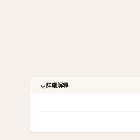
詳細解釋
𣌩