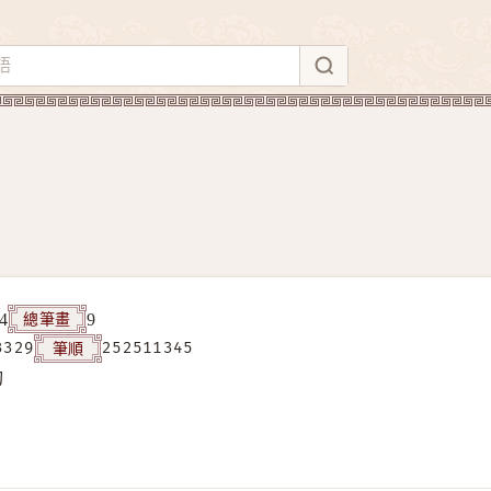
總筆畫
4
9
筆順
3329
252511345
构