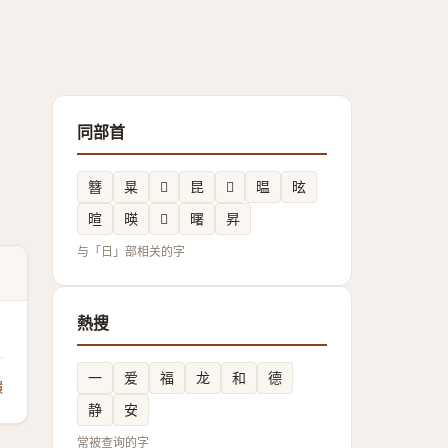
同部首
簪
㫧
𭥏
昆
𣇦
㬈
昡
暄
暎
𣆞
曙
昇
与「日」部相关的字
熱搜
一
爱
福
龙
和
德
饋
静
安
常被查询的字