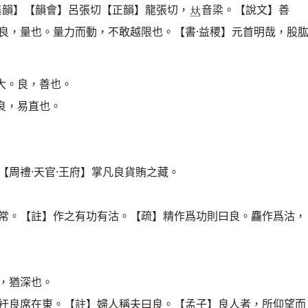
集韻】【韻會】呂張切【正韻】龍張切，
音梁。【說文】善
𠀤
良，量也。量力而動，不敢越限也。【書·益稷】元首明哉，股
大。良，善也。
良，易直也。
【周禮·天官·王府】掌凡良貨賄之藏。
無常。【註】作之有功有沽。【疏】精作爲功則曰良。麤作爲沽，
，猶深也。
媵衽良席在東。【註】婦人稱夫曰良。【孟子】良人者，所仰望而