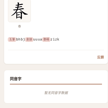
春
五筆
bhbj
倉頡
uuua
鄭碼
zizk
反饋
同音字
暂无同音字数据