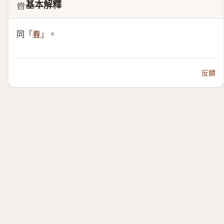
基本解釋
𣈤
同
。
「
春
」
反饋