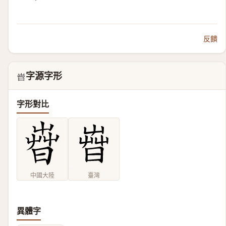
反饋
字源字形
𣈤
字形對比
中國大陸
臺灣
異體字