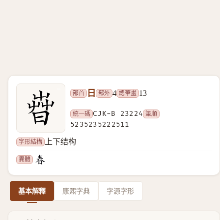
日
部首
部外
總筆畫
4
13
統一碼
CJK-B 23224
筆順
5235235222511
字形結構
上下结构
異體
基本解釋
康熙字典
字源字形