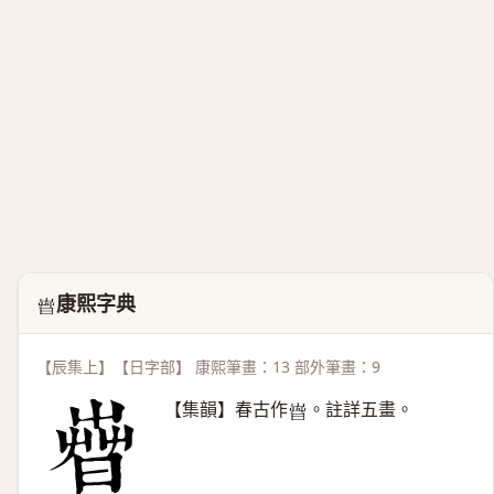
康熙字典
𣈤
【辰集上】【日字部】 康熙筆畫：13 部外筆畫：9
【集韻】春古作
。註詳五畫。
𣈤