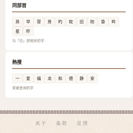
同部首
旲
早
冒
昘
旳
旼
旧
昉
昏
旿
星
旴
与「日」部相关的字
熱搜
一
爱
福
龙
和
德
静
安
常被查询的字
关于
条款
反馈