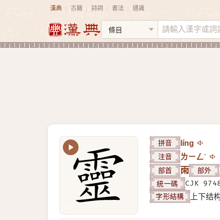
漢典
古籍
詩詞
書法
通識
|
|
|
|
拼音
líng
注音
ㄌㄧㄥˊ
部首
雨
部外
統一碼
CJK 974
字形結構
上下结