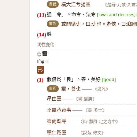
書證
橫大江兮揚靈
——
《楚辭·九歌·湘君
通「令」。命令、法令
[laws and decrees;
書證
或問循吏，曰:吏也。遊俠，曰:竊
姓
词性变化
靈
◎
líng
形
假借爲「良」。善，美好
[good]
書證
靈，善也
——
《廣雅》
吊由靈
——
《書·盤庚》
丕靈承帝事
——
《書·多士》
靈雨既零
——
《詩·鄘風·定之方中》
積仁爲靈
——
《說苑·修文》