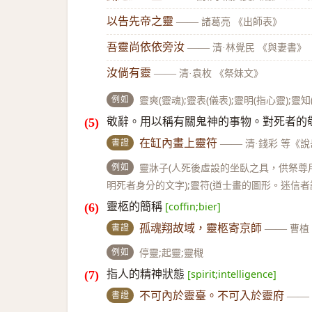
以告先帝之靈
——
諸葛亮 《出師表》
吾靈尚依依旁汝
——
清·林覺民 《與妻書》
汝倘有靈
——
清·袁枚 《祭妹文》
例如
靈爽(靈魂);靈表(儀表);靈明(指心靈);
敬辭。用以稱有關鬼神的事物。對死者的
書證
在缸內畫上靈符
——
清·錢彩 等《
例如
靈牀子(人死後虛設的坐臥之具，供祭尊
明死者身分的文字);靈符(道士畫的圖形。迷信者
靈柩的簡稱
[coffin;bier]
書證
孤魂翔故域，靈柩寄京師
——
曹植
例如
停靈;起靈;靈櫬
指人的精神狀態
[spirit;intelligence]
書證
不可內於靈臺。不可入於靈府
——