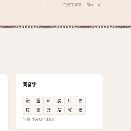
查詢索引
简体
|
同音字
㪮
霊
軨
朎
彾
霝
绫
孁
跉
蓤
瓴
棂
与 靈 读音相同或相近