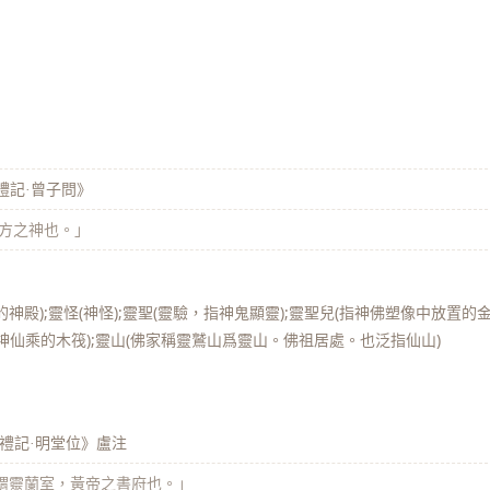
禮記·曾子問》
八方之神也。」
帝的神殿);靈怪(神怪);靈聖(靈驗，指神鬼顯靈);靈聖兒(指神佛塑像中放置的
(神仙乘的木筏);靈山(佛家稱靈鷲山爲靈山。佛祖居處。也泛指仙山)
禮記·明堂位》盧注
「謂靈蘭室，黃帝之書府也。」