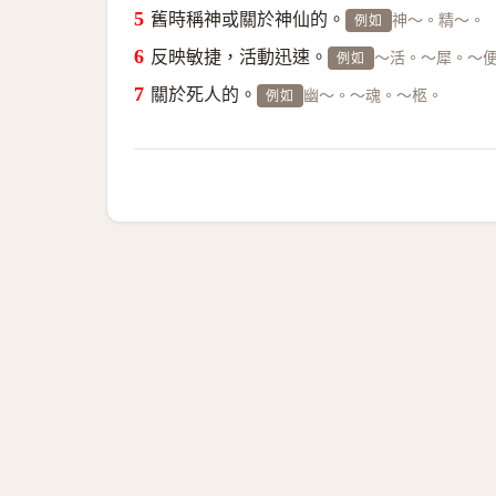
舊時稱神或關於神仙的。
神～。精～。
例如
反映敏捷，活動迅速。
～活。～犀。～便（
例如
關於死人的。
幽～。～魂。～柩。
例如