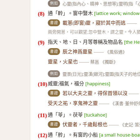
例如
心靈(指內心、精神、思想等);靈明(指「
通「軨」。窗中豎木
[lattice work; window 
書證
載蔥(即窗)靈，寢於其中而逃
——
兩旁開蔥，可以觀望;忽中豎木，謂之靈。今人
指天、地、日、月等尊稱及物品名
[the H
書證
辰之神爲靈星
——
《風俗通》
靈星，火星也
——
蔡邕 《獨斷》
例如
靈景(日光);靈漢(銀河);靈圖(指天子的地位
威靈;福氣，福分
[happiness]
書證
若以大夫之靈，得保首領以沒
——
受天之祐，享鬼神之靈
——
《漢書·董仲舒
通「苓」。茯苓
[tuckahoe]
書證
伏靈者，千歲鬆根也
——
《史記·
通「舲」。有窗的小船
[a small house-boa