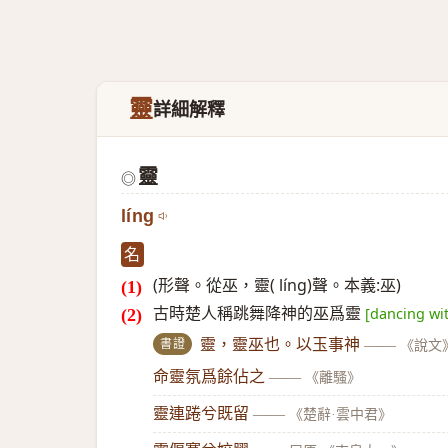
靈
詳細解釋
靈
◎
líng
名
(形聲。從巫，靈( líng)聲。本義:巫)
古時楚人稱跳舞降神的巫爲靈
[dancing wi
書證
靈，靈巫也。以玉事神
——
《說文
命靈氛爲餘佔之
——
《離騷》
靈連踡兮既留
——
《楚辭·雲中君》