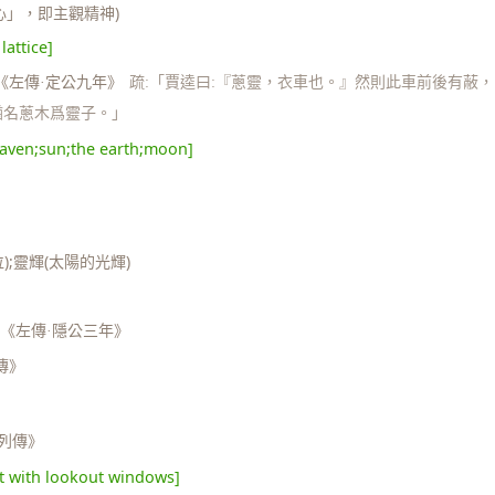
心」，即主觀精神)
lattice]
《左傳·定公九年》
疏:「賈逵曰:『蔥靈，衣車也。』然則此車前後有蔽，
猶名蔥木爲靈子。」
eaven;sun;the earth;moon]
);靈輝(太陽的光輝)
《左傳·隱公三年》
傳》
策列傳》
t with lookout windows]