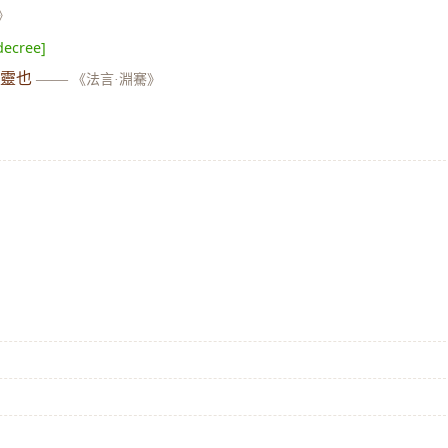
》
decree]
國靈也
——
《法言·淵騫》