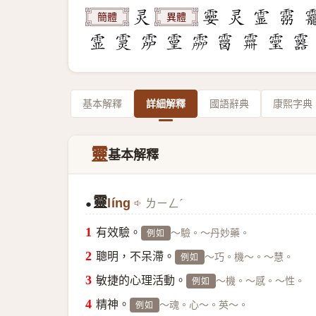
簡體
異體
基本解釋
詳細解釋
國語辭典
康熙字典
靈
基本解釋
靈
líng
ㄌㄧㄥˊ
●
有效驗。
～驗。～丹妙藥。
例如
聰明，不呆滯。
～巧。機～。～慧。
例如
敏捷的心理活動。
～機。～感。～性。
例如
精神。
～魂。心～。英～。
例如