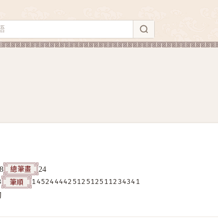
總筆畫
8
24
筆順
8
145244442512512511234341
构