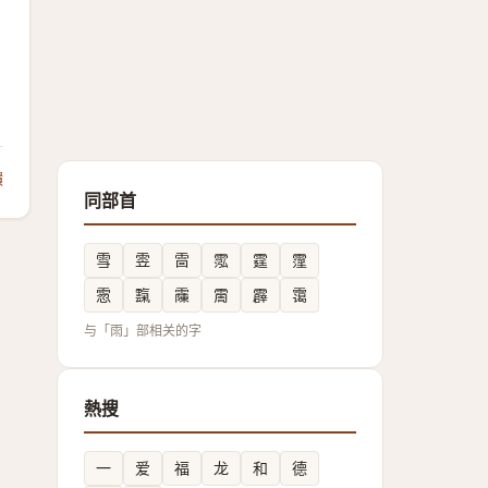
饋
同部首
雪
雴
䨓
霐
霆
霪
䨚
霼
䨯
霌
霹
霭
与「雨」部相关的字
熱搜
一
爱
福
龙
和
德