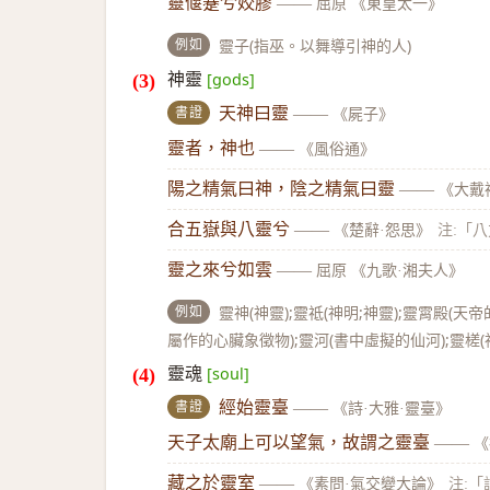
靈偃蹇兮姣膠
——
屈原 《東皇太一》
例如
靈子(指巫。以舞導引神的人)
神靈
[gods]
書證
天神曰靈
——
《屍子》
靈者，神也
——
《風俗通》
陽之精氣曰神，陰之精氣曰靈
——
《大戴
合五嶽與八靈兮
——
《楚辭·怨思》
注:「
靈之來兮如雲
——
屈原 《九歌·湘夫人》
例如
靈神(神靈);靈祗(神明;神靈);靈霄殿(天
屬作的心臟象徵物);靈河(書中虛擬的仙河);靈槎
靈魂
[soul]
書證
經始靈臺
——
《詩·大雅·靈臺》
天子太廟上可以望氣，故謂之靈臺
——
《
藏之於靈室
——
《素問·氣交變大論》
注: