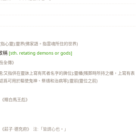
靈知(指心靈);靈界(佛家語。指雲魂所住的世界)
敬稱
[sth. retating demons or gods]
說岳全傳》
用;又指供在靈牀上寫有死者名字的牌位);靈幡(殯葬時所持之幡，上寫有表
認爲可用於驅使鬼神、祭禱和治病等);靈前(靈位之前)
 《贈白馬王彪》
《莊子·德充府》
注:「皆謂心也。」