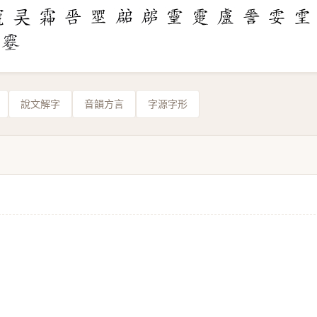
說文解字
音韻方言
字源字形