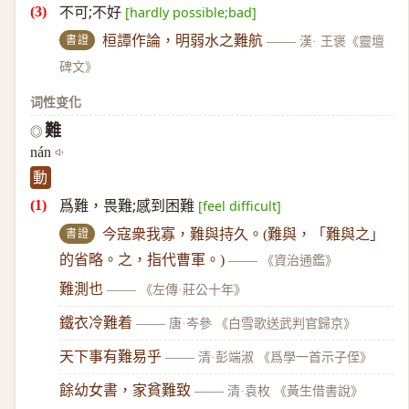
不可;不好
[hardly possible;bad]
書證
桓譚作論，明弱水之難航
——
漢· 王褒《靈壇
碑文》
词性变化
難
◎
nán
動
爲難，畏難;感到困難
[feel difficult]
書證
今寇衆我寡，難與持久。(難與，「難與之」
的省略。之，指代曹軍。)
——
《資治通鑑》
難測也
——
《左傳·莊公十年》
鐵衣冷難着
——
唐·岑參 《白雪歌送武判官歸京》
天下事有難易乎
——
清·彭端淑 《爲學一首示子侄》
餘幼女書，家貧難致
——
清·袁枚 《黃生借書說》