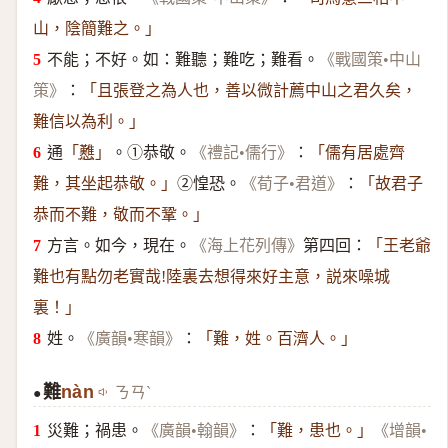
山，陰簡難之。」
不能；不好。如：難聽；難吃；難看。
《戰國策•中山
：
策》
「且張登之為人也，善以微計薦中山之君久矣，
難信以為利。」
通
。①恭敬。
：
「
戁
」
《禮記•儒行》
「儒有居處齊
②惶恐。
：
難，其坐起恭敬。」
《荀子•君道》
「故君子
恭而不難，敬而不鞏。」
方言。如今，現在。
第四回：
《海上花列傳》
「王老爺
難也有點勿老實哉!陸裏去想得來好主意，説來噪城
裏！」
姓。
：
《廣韻•寒韻》
「難，姓。百濟人。」
難
nàn
ㄋㄢˋ
●
災難；禍患。
：
《廣韻•翰韻》
「難，患也。」
《增韻•