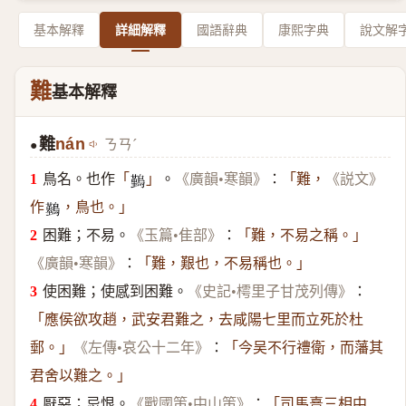
基本解釋
詳細解釋
國語辭典
康熙字典
說文解
難
基本解釋
難
nán
ㄋㄢˊ
●
鳥名。也作
。
：
「
」
《廣韻•寒韻》
「難，
《説文》
𪅀
作
，鳥也。」
𪇠
困難；不易。
：
《玉篇•隹部》
「難，不易之稱。」
：
《廣韻•寒韻》
「難，艱也，不易稱也。」
使困難；使感到困難。
：
《史記•樗里子甘茂列傳》
「應侯欲攻趙，武安君難之，去咸陽七里而立死於杜
：
郵。」
《左傳•哀公十二年》
「今吴不行禮衛，而藩其
君舍以難之。」
厭惡；忌恨。
：
《戰國策•中山策》
「司馬憙三相中