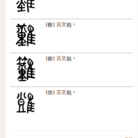
(
)
古文
。
𩁪
𪄿
(
)
古文
。
𩁳
𪄿
(
)
古文
。
𩀙
𪄿