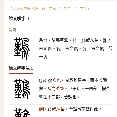
（說文解字未收錄「難」字頭，請參考「
𪅀
」字：）
說文解字·𪅀
卷四
鳥也。从鳥堇聲。
，
或从隹。
，
𩀤
𪅀
𩁚
古文
。
，古文
。
，古文
。那
𪅀
𩁤
𪅀
𩀙
𪅀
干切
說文解字注·𪅀
(
)
鳥也。
今爲難易字，而本義隱
𪅀
𪄿
矣。
从鳥堇聲。
那干切。十四部。按堇
聲在十三部，合韵也。
(難)
或从隹。
今難易字皆作此。
𪄿