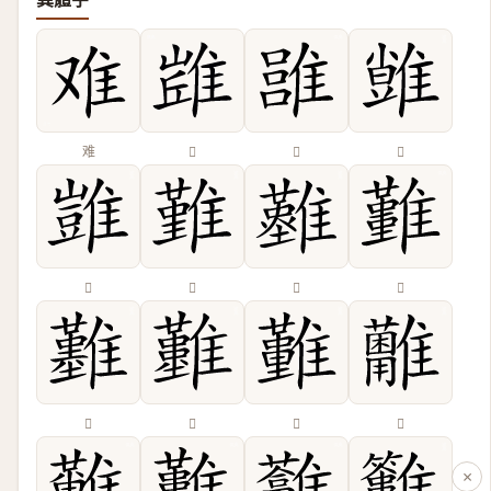
难
𨿻
𩀏
𩀙
𩀡
𩀤
𩁘
𩁚
𩁢
𩁣
𩁤
𩁩
×