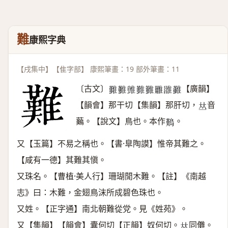
難
康熙字典
【戌集中】【隹字部】 康熙筆畫：19 部外筆畫：11
〔古文〕
【廣韻】
𩁢
𩁬
𩀙
𩁣
𩁲
𩁩
𩀏
𩁤
【韻會】那干切【集韻】那肝切，
音
𠀤
䕿。【說文】鳥也。本作
。
𪄿
又【玉篇】不易之稱也。【書·臯陶謨】惟帝其難之。
【咸有一德】其難其愼。
又珠名。【曹植·美人行】珊瑚閒木難。【註】《南越
志》曰：木難，金翅鳥沫所成碧色珠也。
又姓。【正字通】南北朝難從党。見《姓苑》。
又【集韻】【韻會】囊何切【正韻】奴何切。
同儺。