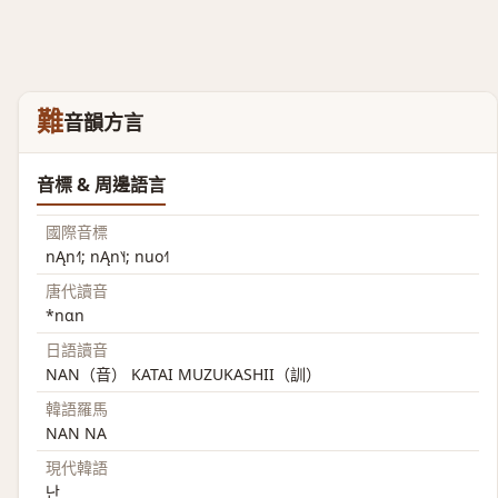
難
音韻方言
音標 & 周邊語言
國際音標
nĄn˧˥; nĄn˥˧; nuo˧˥
唐代讀音
*nɑn
日語讀音
NAN（音） KATAI MUZUKASHII（訓）
韓語羅馬
NAN NA
現代韓語
난