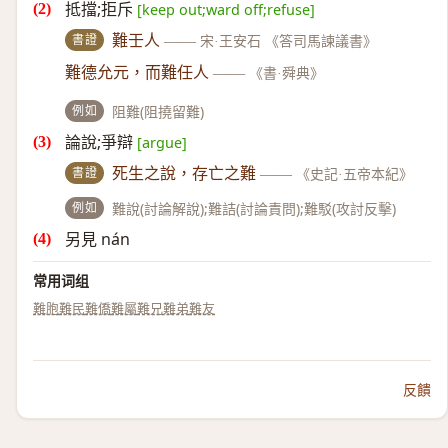
抵擋;拒斥
[keep out;ward off;refuse]
書證
難壬人
——
宋·王安石 《答司馬諫議書》
難德允元，而難任人
——
《書·舜典》
例如
阻難(阻撓留難)
論說;爭辯
[argue]
書證
死生之說，存亡之難
——
《史記·五帝本紀》
例如
難說(討論解說);難詰(討論責問);難駁(攻討反擊)
另見 nán
常用词组
難胞
難民
難僑
難屬
難兄難弟
難友
反饋