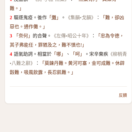
難。」
驅逐鬼疫。後作
。
：
「
儺
」
《集韻•戈韻》
「難，卻凶
惡也。通作儺。」
的合聲。
：
「奈何」
《左傳•昭公十年》
「忠為令德，
其子弗能任，罪猶及之，難不慎也!」
語氣助詞。相當於
、
。宋辛棄疾
「哪」
「呵」
《柳梢青
：
•八難之辭》
「莫鍊丹難。黄河可塞，金可成難。休辟
穀難，吸風飲露，長忍飢難。」
反饋