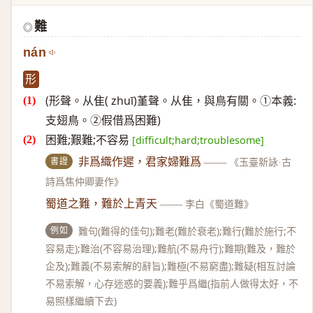
難
◎
nán
形
(形聲。从隹( zhuī)堇聲。从隹，與鳥有關。①本義:
支翅鳥。②假借爲困難)
困難;艱難;不容易
[difficult;hard;troublesome]
書證
非爲織作遲，君家婦難爲
——
《玉臺新詠·古
詩爲焦仲卿妻作》
蜀道之難，難於上青天
——
李白《蜀道難》
例如
難句(難得的佳句);難老(難於衰老);難行(難於施行;不
容易走);難治(不容易治理);難航(不易舟行);難期(難及，難於
企及);難義(不易索解的辭旨);難極(不易窮盡);難疑(相互討論
不易索解，心存迷惑的要義);難乎爲繼(指前人做得太好，不
易照樣繼續下去)