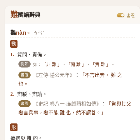
難
國語辭典
書證
難
nàn
ㄋㄢˋ
動
質問、責備。
1.
例如
如：
、
、
。
「非 難 」
「問 難 」
「責 難 」
書證
《左傳·隱公元年》
：
「不言出奔， 難 之
也。」
辯駁、辯論。
2.
書證
《史記·卷八一·廉頗藺相如傳》
：
「嘗與其父
奢言兵事，奢不能 難 也，然不謂善。」
形
遭遇災 難 的。