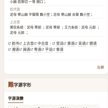
小韻 奴案切 一等 開口；
近代音
泥母 寒山韻 平聲陽 難小空；泥母 寒山韻 去聲 難小空；
上古音
黄侃系统：泥母 寒部 ；泥母 寒部 ；王力系统：泥母 元部 ；
泥母 元部 ；
韵书
上古音
中古音
官话
晋语
吴语
赣语
|
湘语
闽语
粤语
平话
客语
反饋
難
字源字形
字源演變