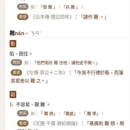
例如
如：
、
。
「發 難 」
「兵 難 」
書證
《公羊傳·隱公四年》
：
「請作 難 。」
難
nán
ㄋㄢˊ
動
陷、困住。
例如
如：
「他們用計 難 住他，讓他走不開。」
書證
《左傳·哀公十二年》
：
「今吳不行禮於衛，而藩
其君舍以 難 之。」
副
不容易、艱 難 。
1.
例如
如：
、
、
。
「 難 辦」
「難處」
「 難 學」
書證
《文選·干寶·晉紀總論》
：
「基廣則 難 傾，根