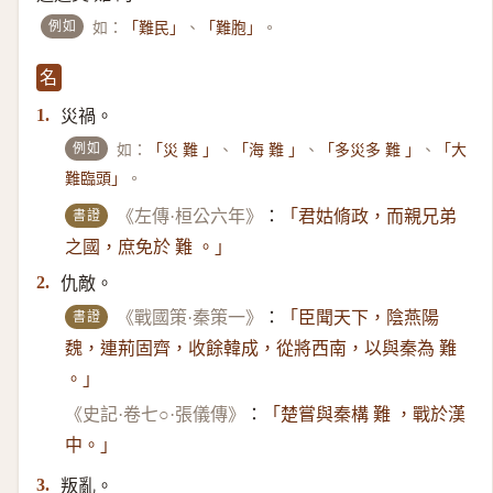
例如
如：
、
。
「難民」
「難胞」
名
災禍。
1.
例如
如：
、
、
、
「災 難 」
「海 難 」
「多災多 難 」
「大
。
難臨頭」
書證
《左傳·桓公六年》
：
「君姑脩政，而親兄弟
之國，庶免於 難 。」
仇敵。
2.
書證
《戰國策·秦策一》
：
「臣聞天下，陰燕陽
魏，連荊固齊，收餘韓成，從將西南，以與秦為 難
。」
《史記·卷七○·張儀傳》
：
「楚嘗與秦構 難 ，戰於漢
中。」
叛亂。
3.