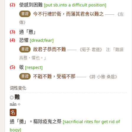
使感到困難
[put sb.into a difficult position]
書證
今不行禮於衛，而藩其君舍以難之
——
《左
傳》
通「戁」
恐懼
[dread;fear]
書證
故君子恭而不難
——
《荀子·君道》
注:「難讀
爲戁，懼也。」
敬
[respect]
書證
不戢不難，受福不那
——
《詩·小雅·桑扈》
词性变化
難
◎
nán
名
通「攤」。驅除疫鬼之祭
[sacrificial rites for get rid of
bogy]