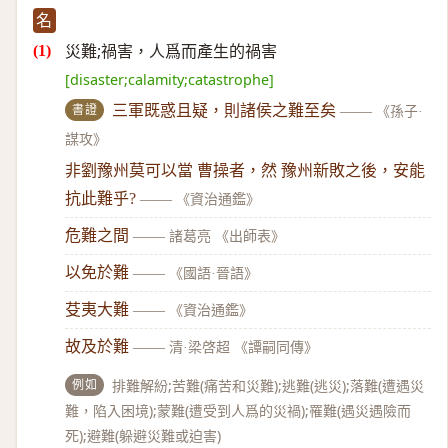
名
災難;禍害，人爲而產生的禍害
[disaster;calamity;catastrophe]
書證
三軍既惑且疑，則諸侯之難至矣
——
《孫子·
謀攻》
非劉豫州莫可以當 曹操者，然 豫州新敗之後，安能
抗此難乎?
——
《資治通鑑》
危難之間
——
諸葛亮 《出師表》
以免於難
——
《國語·晉語》
芟夷大難
——
《資治通鑑》
故及於難
——
清·梁啓超 《譚嗣同傳》
例如
排難解紛;苦難(痛苦和災難);逃難(逃災);落難(遭遇災
難，陷入困境);蒙難(遭受到人爲的災禍);罹難(遇災遇險而
死);避難(躲避災難或迫害)