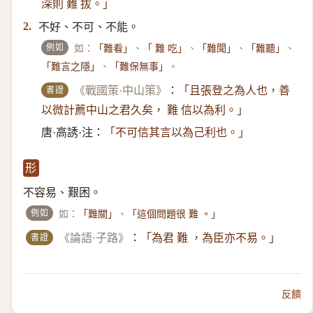
深則 難 拔。」
不好、不可、不能。
2.
例如
如：
、
、
、
、
「難看」
「 難 吃」
「難聞」
「難聽」
、
。
「難言之隱」
「難保無事」
書證
《戰國策·中山策》
：
「且張登之為人也，善
以微計薦中山之君久矣， 難 信以為利。」
唐·高誘·注：
「不可信其言以為己利也。」
形
不容易、艱困。
例如
如：
、
「難關」
「這個問題很 難 。」
書證
《論語·子路》
：
「為君 難 ，為臣亦不易。」
反饋