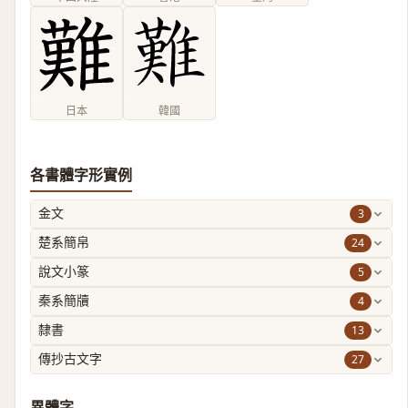
日本
韓國
各書體字形實例
3
金文
24
楚系簡帛
5
說文小篆
4
秦系簡牘
13
隸書
27
傳抄古文字
異體字