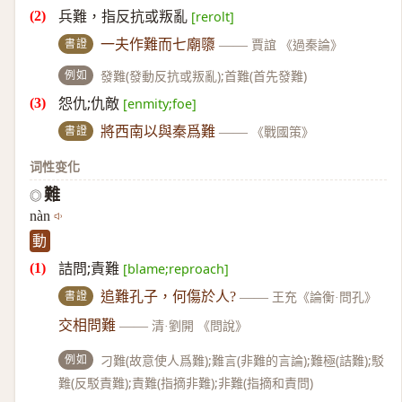
兵難，指反抗或叛亂
[rerolt]
書證
一夫作難而七廟隳
——
賈誼 《過秦論》
例如
發難(發動反抗或叛亂);首難(首先發難)
怨仇;仇敵
[enmity;foe]
書證
將西南以與秦爲難
——
《戰國策》
词性变化
難
◎
nàn
動
詰問;責難
[blame;reproach]
書證
追難孔子，何傷於人?
——
王充《論衡·問孔》
交相問難
——
清·劉開 《問說》
例如
刁難(故意使人爲難);難言(非難的言論);難極(詰難);駁
難(反駁責難);責難(指摘非難);非難(指摘和責問)