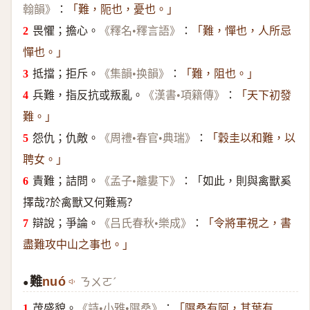
：
翰韻》
「難，阨也，憂也。」
畏懼；擔心。
：
《釋名•釋言語》
「難，憚也，人所忌
憚也。」
抵擋；拒斥。
：
《集韻•换韻》
「難，阻也。」
兵難，指反抗或叛亂。
：
《漢書•項籍傳》
「天下初發
難。」
怨仇；仇敵。
：
《周禮•春官•典瑞》
「穀圭以和難，以
聘女。」
責難；詰問。
：「如此，則與禽獸奚
《孟子•離婁下》
擇哉?於禽獸又何難焉?
辯說；爭論。
：
《吕氏春秋•樂成》
「令將軍視之，書
盡難攻中山之事也。」
難
nuó
ㄋㄨㄛˊ
●
茂盛貌。
：
《詩•小雅•隰桑》
「隰桑有阿，其葉有