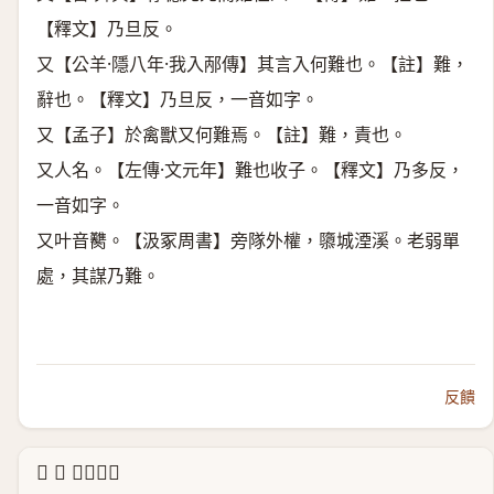
【釋文】乃旦反。
又【公羊·隱八年·我入邴傳】其言入何難也。【註】難，
辭也。【釋文】乃旦反，一音如字。
又【孟子】於禽獸又何難焉。【註】難，責也。
又人名。【左傳·文元年】難也收子。【釋文】乃多反，
一音如字。
又叶音臡。【汲冢周書】旁隊外權，隳城湮溪。老弱單
處，其謀乃難。
反饋
↳ 𪅀 說文解字