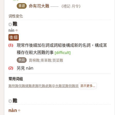
書證
命有司大難
——
《禮記·月令》
词性变化
難
◎
nán
後綴
現常作後綴加在詞或詞組後構成新的名詞，構成某
種存在較大困難的事
[difficult]
例如
賣棉難;乘車難;買菜難
另見 nàn
常用词组
難熬
難保
難纏
難產
難吃
難處
難卒合
難當
難倒
難道
显示更多...
難
◎
nàn