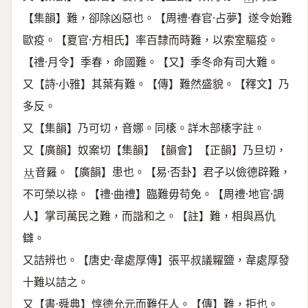
𠀤
【集韻】難，卻除凶惡也。【周禮·春官·占夢】遂令始難
歐疫。【夏官·方相氏】率百隸而時難，以索室驅疫。
【禮·月令】季春，命國難。【又】季冬命有司大難。
又【詩·小雅】其葉有難。【傳】難然盛貌。【釋文】乃
多反。
又【集韻】乃可切，音娜。同橠。詳木部橠字註。
又【廣韻】奴案切【集韻】【韻會】【正韻】乃旦切，
音㬮。【廣韻】患也。【易·否卦】君子以儉德辟難，
𠀤
不可榮以祿。【禮·曲禮】臨難毋苟免。【周禮·地官·調
人】掌司萬民之難，而諧和之。【註】難，相與爲仇
讎。
又詰辨也。【唐史·韋處厚傳】張平叔議糶鹽，韋處厚發
十難以詰之。
又【書·舜典】惇德允元而難任人。【傳】難，拒也。