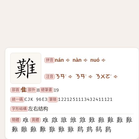
拼音
nán
nàn
nuó
注音
ㄋㄢˊ
ㄋㄢˋ
ㄋㄨㄛˊ
隹
部首
部外
總筆畫
8
19
統一碼
CJK 96E3
筆順
1221251113432411121
字形結構
左右结构
簡體
異體