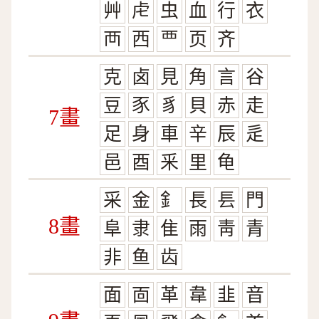
艸
虍
虫
血
行
衣
襾
西
覀
页
齐
克
卤
見
角
言
谷
豆
豕
豸
貝
赤
走
7畫
足
身
車
辛
辰
辵
邑
酉
釆
里
龟
采
金
釒
長
镸
門
8畫
阜
隶
隹
雨
靑
青
非
鱼
齿
面
靣
革
韋
韭
音