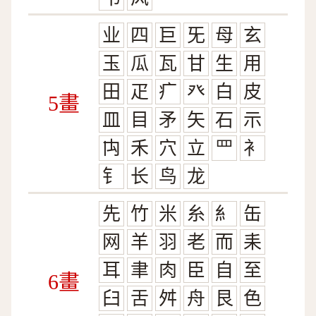
业
四
巨
旡
母
玄
玉
瓜
瓦
甘
生
用
田
疋
疒
癶
白
皮
5畫
皿
目
矛
矢
石
示
禸
禾
穴
立
罒
衤
钅
长
鸟
龙
先
竹
米
糸
糹
缶
网
羊
羽
老
而
耒
耳
聿
肉
臣
自
至
6畫
臼
舌
舛
舟
艮
色