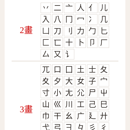
丷
二
亠
人
亻
儿
入
八
冂
冖
冫
几
2畫
凵
刀
刂
力
勹
匕
匚
匸
十
卜
卩
厂
厶
又
讠
兀
口
囗
土
士
夂
夊
夕
大
女
子
宀
寸
小
尢
尣
尸
屮
山
巛
川
工
己
巳
3畫
巾
干
幺
广
廴
廾
弋
弓
彐
彑
彡
彳