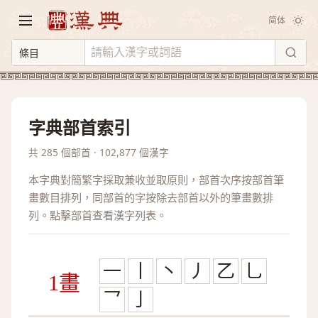
简体
字典部首索引
共 285 個部首 · 102,877 個漢字
本字典對簡繁字採取兼收並取原則，部首次序按部首筆
畫數目排列，同部首的字按除去部首以外的筆畫數排
列。點擊部首查看漢字列表。
一
丨
丶
丿
乙
乚
1畫
乛
亅