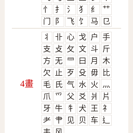
忄
扌
氵
犭
纟
艹
门
阝
飞
饣
马
㔾
丬
卝
心
戈
户
手
支
攴
攵
文
斗
斤
方
无
⺜
曰
月
木
欠
止
歹
殳
毋
比
4畫
毛
氏
气
水
火
灬
爪
爫
父
爻
爿
片
牙
牛
牜
犬
王
礻
耂
肀
见
贝
车
辶
韦
风