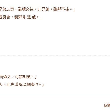
兄弟之喪，雖緦必往，非兄弟，雖鄰不往。」
愜良會，裴鄭非 遠 戚。」
而遠之，可謂知矣。」
小人，此先漢所以興隆也。」
反