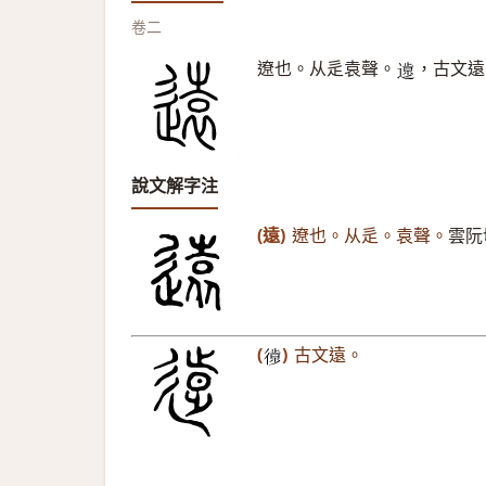
卷二
遼也。从辵袁聲。
，古文遠
𨖸
說文解字注
(遠)
遼也。从辵。袁聲。
雲阮
(
)
古文遠。
𢕱