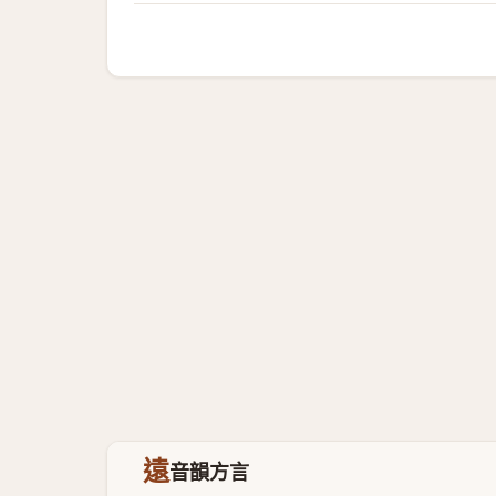
遠
音韻方言