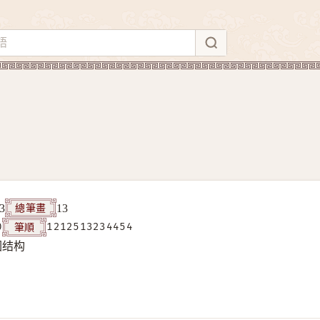
總筆畫
3
13
筆順
0
1212513234454
围结构