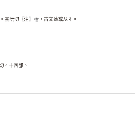
。雲阮切〖注〗
，古文遠或从彳。
𢕱
切。十四部。