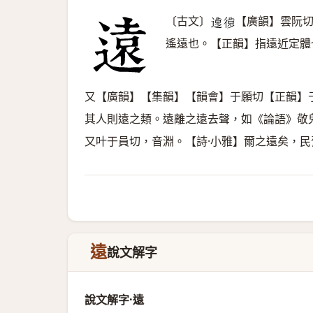
〔古文〕
【廣韻】雲阮
𨖸
𢕱
遙遠也。【正韻】指遠近定體
又【廣韻】【集韻】【韻會】于願切【正韻】
其人則遠之類。遠離之遠去聲，如《論語》敬
又叶于員切，音淵。【詩·小雅】爾之遠矣，
遠
說文解字
說文解字·遠