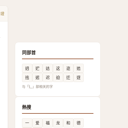
書證
同部首
迌
迉
迏
这
迩
迆
迍
迡
迟
迫
迁
迓
与「辶」部相关的字
熱搜
一
爱
福
龙
和
德