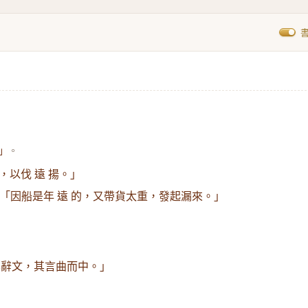
。
 」
，以伐 遠 揚。」
「因船是年 遠 的，又帶貨太重，發起漏來。」
其辭文，其言曲而中。」