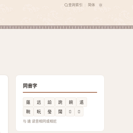
查詢索引
简体
|
同音字
薳
远
䛇
䛄
鋺
逺
䩩
盶
㼂
闧
𫟨
𧧁
与 遠 读音相同或相近