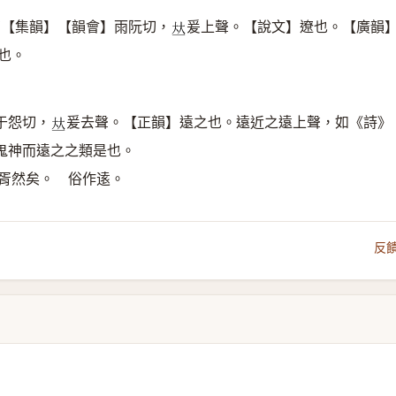
切【集韻】【韻會】雨阮切，
爰上聲。【說文】遼也。【廣韻
𠀤
也。
于怨切，
爰去聲。【正韻】遠之也。遠近之遠上聲，如《詩》
𠀤
鬼神而遠之之類是也。
民胥然矣。 俗作逺。
反