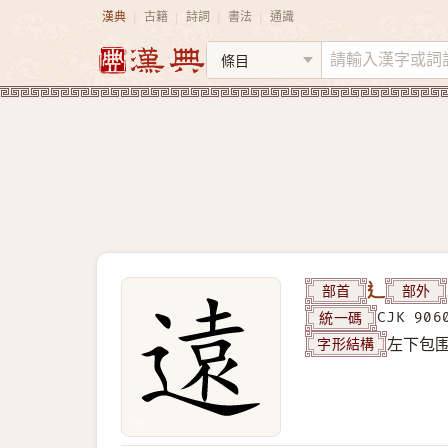
漢典
古籍
詩詞
書法
通識
|
|
|
|
部首
辶
部外
統一碼
CJK 906
字形結構
左下包