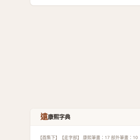
遠
康熙字典
【酉集下】【辵字部】 康熙筆畫：17 部外筆畫：10