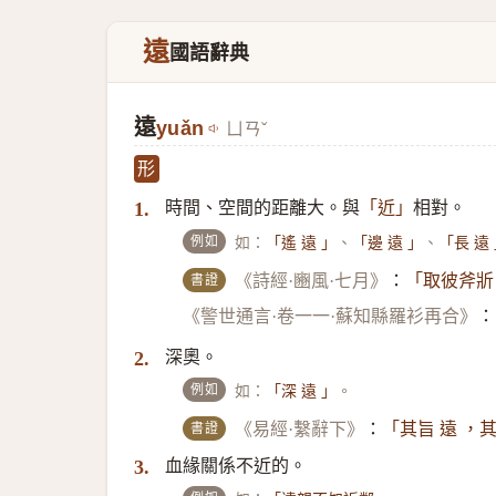
遠
國語辭典
遠
yuǎn
ㄩㄢˇ
形
時間、空間的距離大。與
相對。
1.
「近」
例如
如：
、
、
「遙 遠 」
「邊 遠 」
「長 遠
書證
《詩經·豳風·七月》
：
「取彼斧斨
《警世通言·卷一一·蘇知縣羅衫再合》
：
深奧。
2.
例如
如：
。
「深 遠 」
書證
《易經·繫辭下》
：
「其旨 遠 ，
血緣關係不近的。
3.