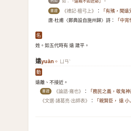
例如
如：
。
「遠親不如近鄰」
書證
《禮記·檀弓上》
：
「有殯，聞遠
唐·杜甫〈鄭典設自施州歸〉詩：
「中宵
名
姓。如五代時有 遠 建平。
遠
yuàn
ㄩㄢˋ
動
遠離、不接近。
書證
《論語·雍也》
：
「務民之義，敬鬼神
《文選·諸葛亮·出師表》
：
「親賢臣， 遠 