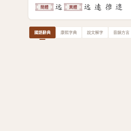
簡體
異體
國語辭典
康熙字典
說文解字
音韻方言