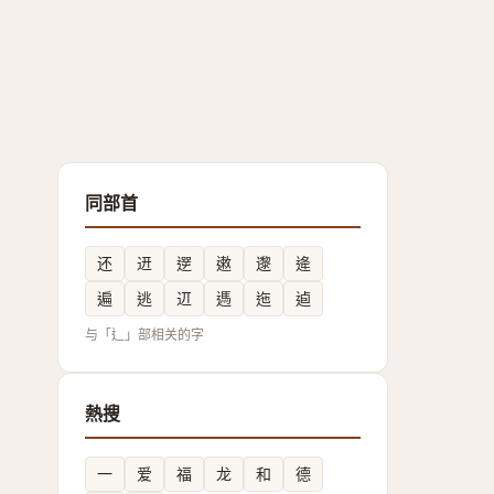
同部首
还
䢎
遻
遫
邌
逄
遍
逃
䢋
遤
迤
逌
与「辶」部相关的字
熱搜
一
爱
福
龙
和
德