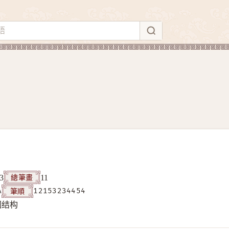
總筆畫
3
11
筆順
A
12153234454
围结构