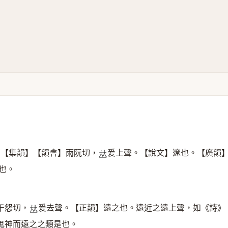
切【集韻】【韻會】雨阮切，
爰上聲。【說文】遼也。【廣韻
𠀤
也。
于怨切，
爰去聲。【正韻】遠之也。遠近之遠上聲，如《詩》
𠀤
鬼神而遠之之類是也。