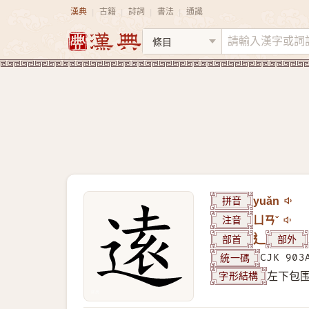
漢典
古籍
詩詞
書法
通識
|
|
|
|
拼音
yuǎn
注音
ㄩㄢˇ
部首
辶
部外
統一碼
CJK 903
字形結構
左下包