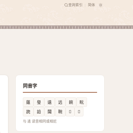
查詢索引
简体
|
同音字
薳
㼂
遠
远
鋺
盶
䛄
䛇
闧
䩩
𤾮
𧧁
与 逺 读音相同或相近