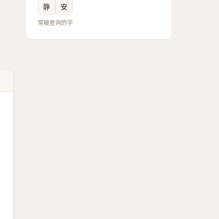
静
安
常被查询的字
】