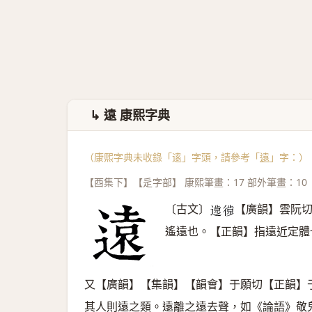
↳ 遠 康熙字典
（康熙字典未收錄「逺」字頭，請參考「
遠
」字：）
【酉集下】【辵字部】 康熙筆畫：17 部外筆畫：10
〔古文〕
【廣韻】雲阮
𨖸
𢕱
遙遠也。【正韻】指遠近定體
又【廣韻】【集韻】【韻會】于願切【正韻】
其人則遠之類。遠離之遠去聲，如《論語》敬