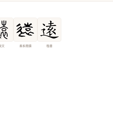
說文
秦系簡牘
楷書