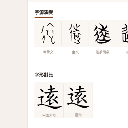
字源演變
甲骨文
金文
楚系簡帛
字形對比
中國大陸
臺灣