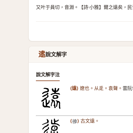
又叶于員切，音淵。【詩·小雅】爾之遠矣，
逺
說文解字
說文解字注
(遠)
遼也。从辵。袁聲。
雲阮
(
)
古文遠。
𢕱