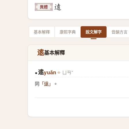
異體
基本解釋
康熙字典
說文解字
音韻方言
逺
基本解釋
逺
yuǎn
ㄩㄢˇ
●
同
。
「
遠
」