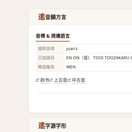
逺
音韻方言
音標 & 周邊語言
國際音標
juan˨˩˦
日語讀音
EN ON（音） TOOI TOOZAKARU
韓語羅馬
WEN
韵书
上古音
中古音
逺
字源字形