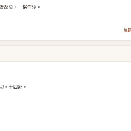
民胥然矣。 俗作逺。
反
切。十四部。