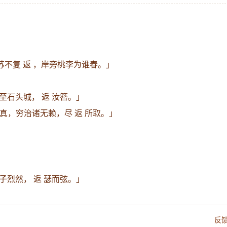
。
苏不复 返 ，岸旁桃李为谁春。」
至石头城， 返 汝簪。」
真，穷治诸无赖，尽 返 所取。」
子烈然， 返 瑟而弦。」
反