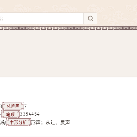
总笔画
3
7
笔顺
4
3354454
字形分析
结构
形声；从辶、反声