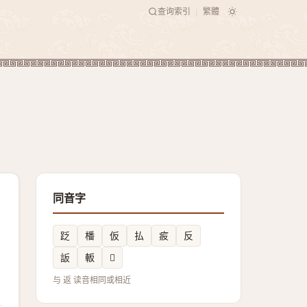
查询索引
繁體
|
同音字
䟪
橎
仮
払
㽹
反
䛀
䡊
𦜒
与 返 读音相同或相近