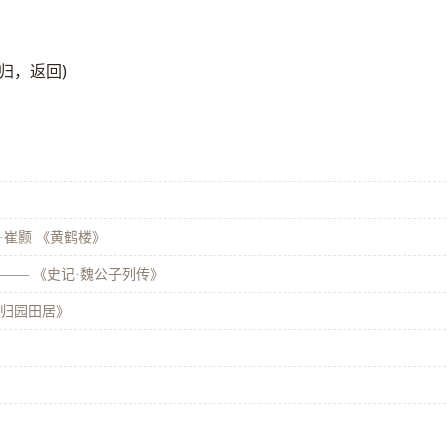
归，返回)
·崔颢 《黄鹤楼》
——
《史记·魏公子列传》
《归园田居》