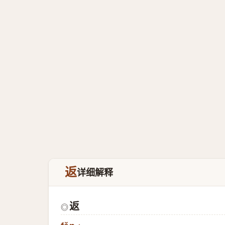
返
详细解释
返
◎