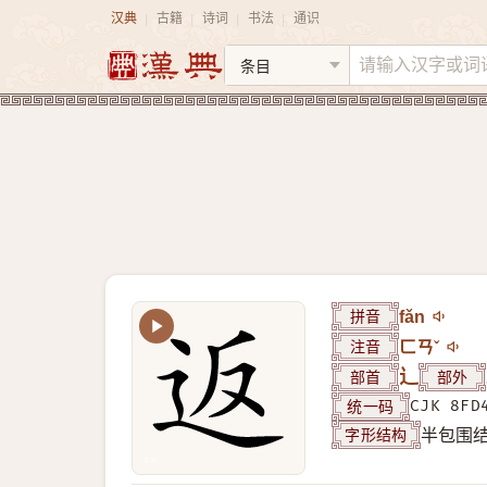
汉典
古籍
诗词
书法
通识
|
|
|
|
拼音
fǎn
注音
ㄈㄢˇ
部首
辶
部外
统一码
CJK 8FD
字形结构
半包围