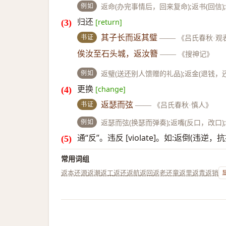
例如
返命(办完事情后，回来复命);返书(回信)
归还
[return]
书证
其子长而返其璧
——
《吕氏春秋·观
俟汝至石头城，返汝簪
——
《搜神记》
例如
返璧(送还别人馈赠的礼品);返金(退钱，
更换
[change]
书证
返瑟而弦
——
《吕氏春秋·慎人》
例如
返瑟而弦(换瑟而弹奏);返嘴(反口，改口)
通“反”。违反 [violate]。如:返倒(违逆，抗
常用词组
返本还源
返潮
返工
返还
返航
返回
返老还童
返里
返青
返销