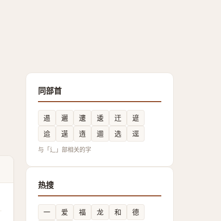
同部首
逷
邐
遱
逶
迀
遃
䢔
遳
遀
逥
选
逕
与「辶」部相关的字
热搜
一
爱
福
龙
和
德