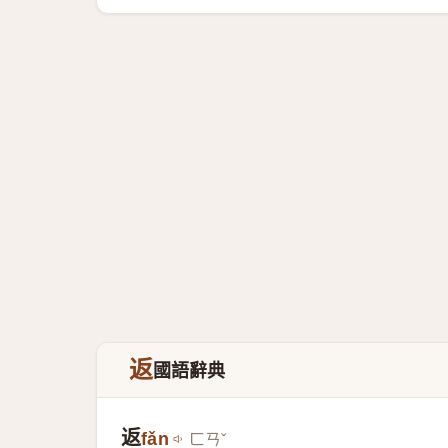
返
國語辭典
返
fǎn
ㄈㄢˇ