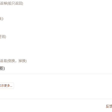
;返棹(船只返回)
表》
还钱)
;返易(倒换，掉换)
拒)
显示更多...
反