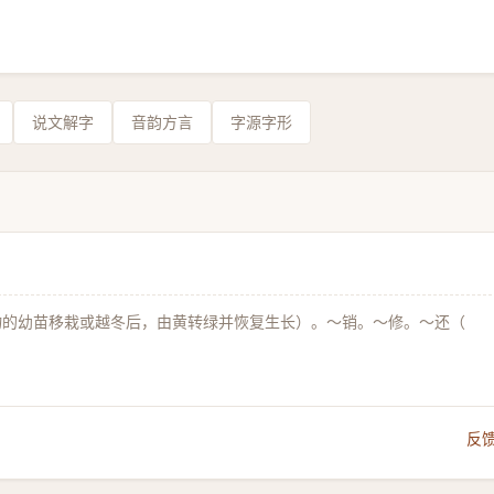
说文解字
音韵方言
字源字形
物的幼苗移栽或越冬后，由黄转绿并恢复生长）。～销。～修。～还（
反