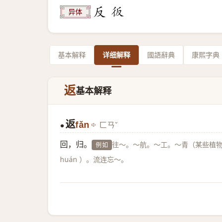
异体
基本解释
详细解释
國語辭典
康熙字典
返
基本解释
返
fǎn
ㄈㄢˇ
●
回，归。
往～。～航。～工。～青（某些植
例如
huán ）。流连忘～。