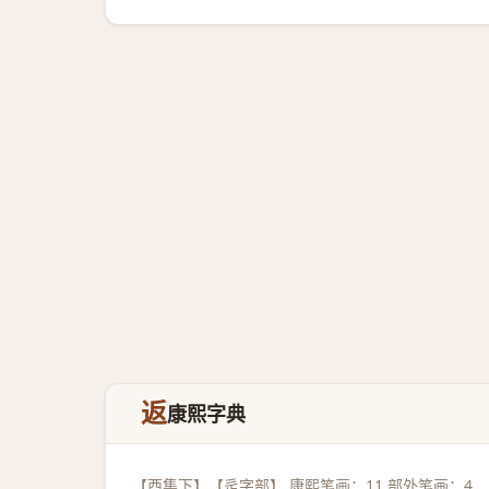
返
康熙字典
【酉集下】【辵字部】 康熙笔画：11 部外笔画：4