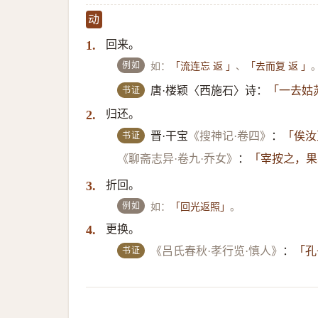
动
回来。
1.
例如
如：
、
「流连忘 返 」
「去而复 返 」
书证
唐·楼颖〈西施石〉诗：
「一去姑
归还。
2.
书证
晋·干宝
《搜神记·卷四》
：
「俟汝
《聊斋志异·卷九·乔女》
：
「宰按之，果
折回。
3.
例如
如：
。
「回光返照」
更换。
4.
书证
《吕氏春秋·孝行览·慎人》
：
「孔