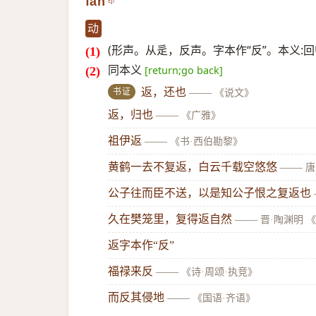
fǎn
动
(形声。从辵，反声。字本作“反”。本义:回
同本义
[return;go back]
书证
返，还也
——
《说文》
返，归也
——
《广雅》
祖伊返
——
《书·西伯勘黎》
黄鹤一去不复返，白云千载空悠悠
——
唐
公子往而臣不送，以是知公子恨之复返也
久在樊笼里，复得返自然
——
晋·陶渊明 
返字本作“反”
福禄来反
——
《诗·周颂·执竞》
而反其侵地
——
《国语·齐语》