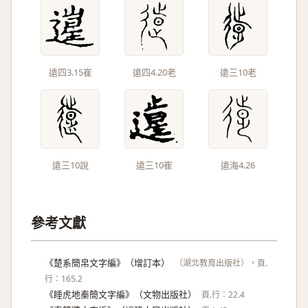
遠四3.15崔
遠四4.20老
遠三10老
遠三10說
遠三10崔
遠海4.26
參考文獻
《楚系簡帛文字編》（增訂本）
（湖北教育出版社），頁.
行：165.2
《睡虎地秦簡文字編》（文物出版社）
頁.行：22.4