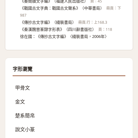
《秦簡牘文字編》（福建人民出版社）
頁：45
《戰國古文字典：戰國古文聲系》（中華書局）
冊頁：下
987
《傳抄古文字編》（綫裝書局）
冊頁.行：上168.3
《秦漢魏晉篆隸字形表》（四川辭書版社）
頁：118
徐在國：《傳抄古文字編》〈綫裝書局，2006年〉
字形瀏覽
甲骨文
金文
楚系簡帛
說文小篆