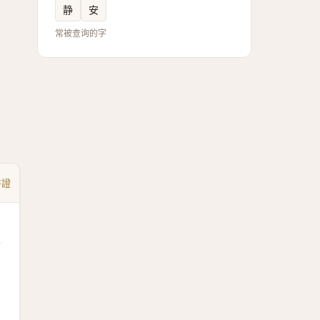
静
安
常被查询的字
書證