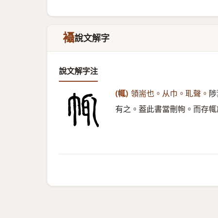
襵
說文解字
說文解字注
(㡇)
領耑也。从巾。耴聲。
陟
有之。葢此書當刪㡄。而存㡇