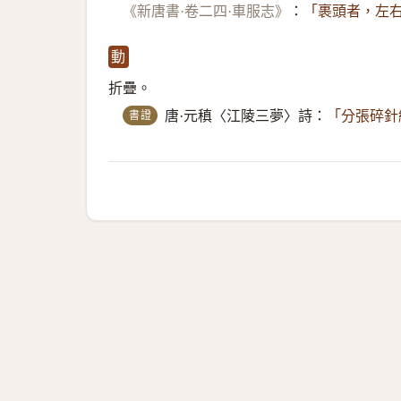
《新唐書·卷二四·車服志》
：
「裹頭者，左右
動
折疊。
書證
唐·元稹〈江陵三夢〉詩：
「分張碎針