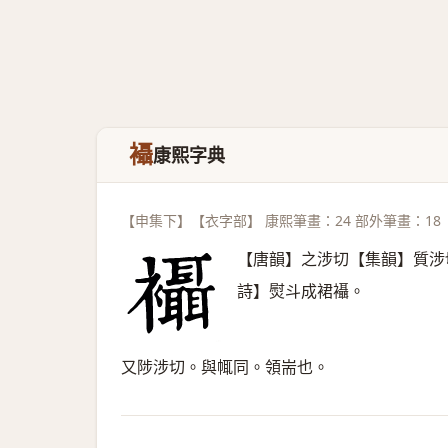
襵
康熙字典
【申集下】【衣字部】 康熙筆畫：24 部外筆畫：18
【唐韻】之涉切【集韻】質涉
詩】熨斗成裙襵。
又陟涉切。與㡇同。領耑也。