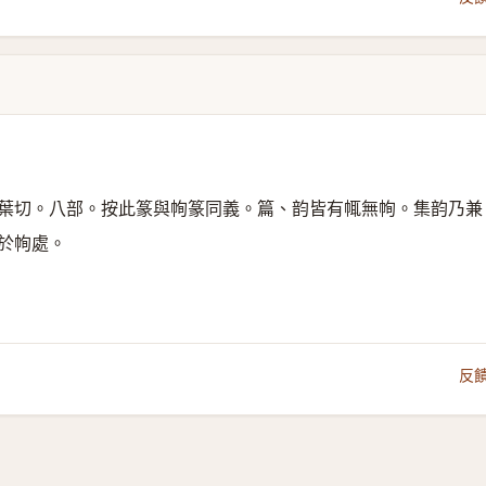
葉切。八部。按此篆與㡄篆同義。篇、韵皆有㡇無㡄。集韵乃兼
於㡄處。
反