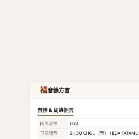
襵
音韻方言
音標 & 周邊語言
國際音標
tʂɤ˨˩˦
日語讀音
SHOU CHOU（音） HIDA TATAM