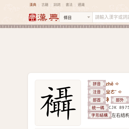
漢典
古籍
詩詞
書法
通識
|
|
|
|
拼音
zhě
注音
ㄓㄜˇ
部首
衤
部外
統一碼
CJK 897
字形結構
左右结