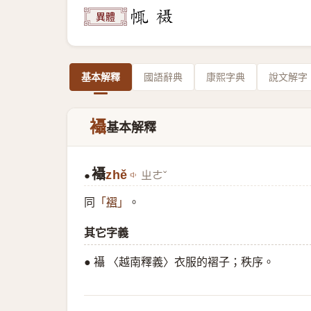
異體
基本解釋
國語辭典
康熙字典
說文解字
襵
基本解釋
襵
zhě
ㄓㄜˇ
●
同
。
「
褶
」
其它字義
● 襵 〈越南釋義〉衣服的褶子；秩序。