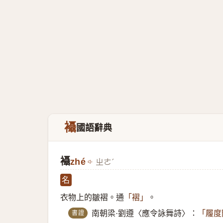
襵
國語辭典
襵
zhé
ㄓㄜˊ
名
衣物上的皺褶。通
。
「褶」
書證
南朝梁·劉遵〈應令詠舞詩〉：
「履度