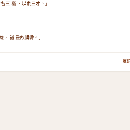
各三 襵 ，以象三才。」
線， 襵 疊故幈幃。」
反