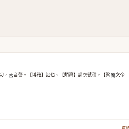
切，
音讋。【博雅】詘也。【類篇】謂衣襞積。【梁
文帝
𠀤
𥳑
反