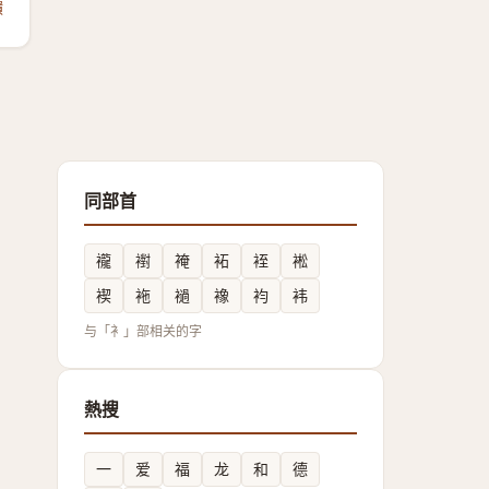
饋
同部首
襱
襨
裺
袥
䘭
䘴
褉
袘
䙤
襐
袀
袆
与「衤」部相关的字
熱搜
一
爱
福
龙
和
德