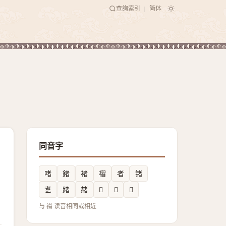
查詢索引
简体
|
同音字
啫
鍺
褚
褶
者
锗
乽
踷
赭
𩜼
𪟈
𤗡
与 襵 读音相同或相近