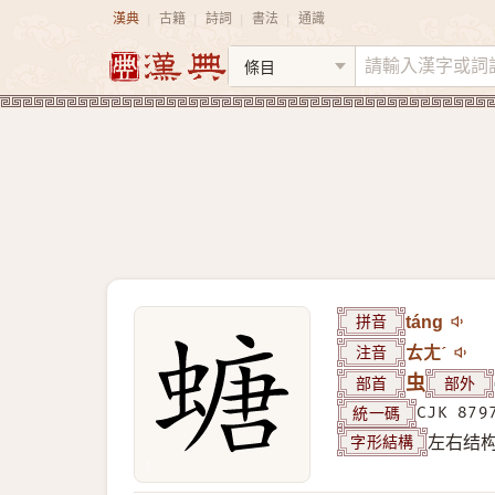
漢典
古籍
詩詞
書法
通識
|
|
|
|
拼音
táng
注音
ㄊㄤˊ
部首
虫
部外
統一碼
CJK 879
字形結構
左右结