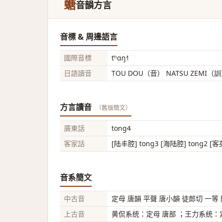
螗
音韻方言
音標 & 周邊語言
國際音標
tʰɑŋ˧˥
日語讀音
TOU DOU（音） NATSU ZEMI（
方言讀音
（舊版簡文）
廣東話
tong4
客家話
[陆丰腔] tong3 [海陆腔] tong2 [
音系簡文
中古音
定母 唐韻 平聲 唐小韻 徒郎切 一等
上古音
黄侃系统：定母 唐部 ；王力系统：定