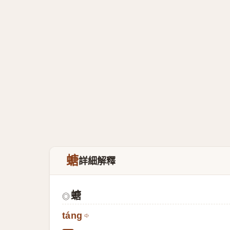
螗
詳細解釋
螗
◎
táng