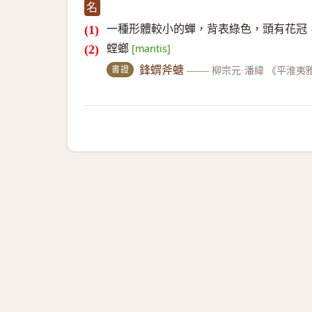
名
一種形體較小的蟬，背表綠色，頭有花冠
螳螂
[mantis]
書證
鋒蝟斧螗
——
柳宗元·潘緯 《平淮夷