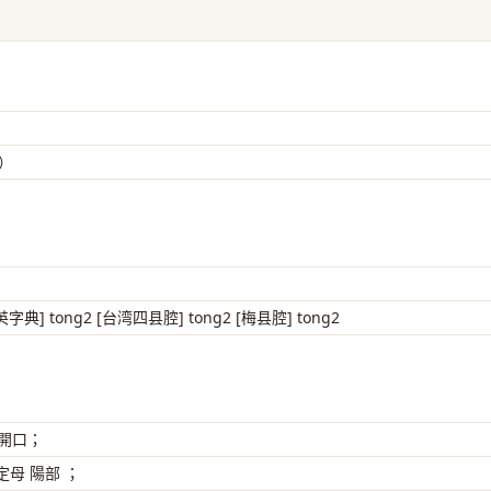
訓）
客英字典] tong2 [台湾四县腔] tong2 [梅县腔] tong2
 開口；
母 陽部 ；