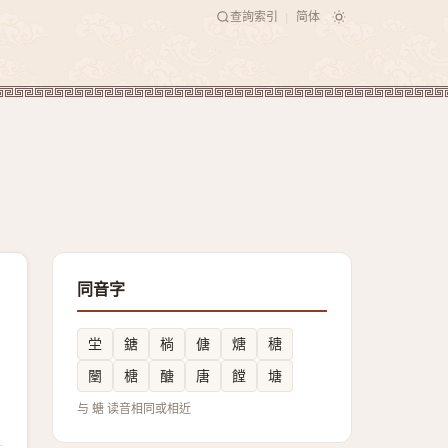
查詢索引
简体
|
同音字
坣
鎕
㭻
傏
煻
䅯
闛
榶
醣
唐
饄
塘
与 螗 读音相同或相近