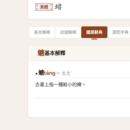
異體
基本解釋
詳細解釋
國語辭典
康熙字典
螗
基本解釋
螗
táng
ㄊㄤˊ
●
古書上指一種較小的蟬。