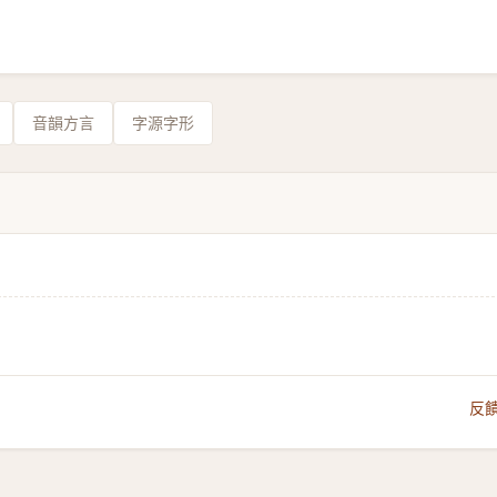
音韻方言
字源字形
反