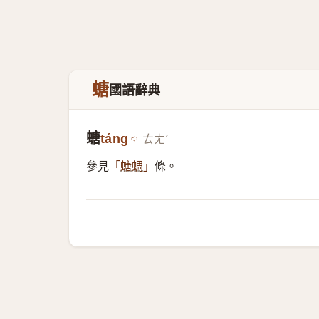
螗
國語辭典
螗
táng
ㄊㄤˊ
參見
條。
「
螗蜩
」