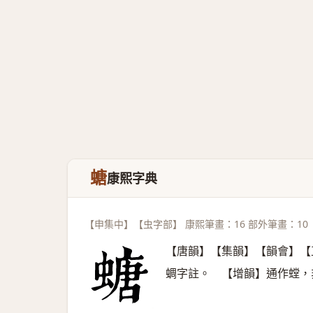
螗
康熙字典
【申集中】【虫字部】 康熙筆畫：16 部外筆畫：10
【唐韻】【集韻】【韻會】【
蜩字註。 【增韻】通作螳，