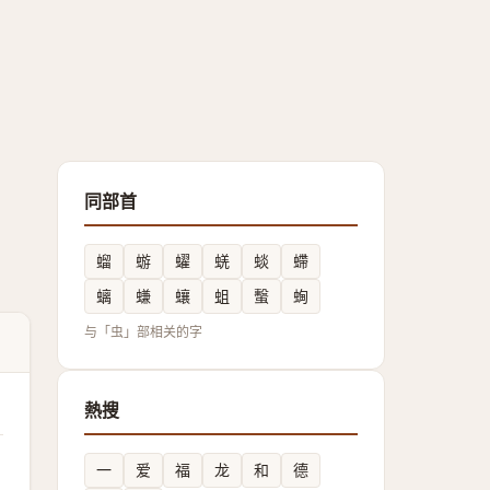
同部首
䗜
蝣
蠗
蜣
䗊
螮
螭
螊
蠰
蛆
蟿
蜔
与「虫」部相关的字
熱搜
一
爱
福
龙
和
德