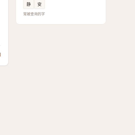
静
安
常被查询的字
饋