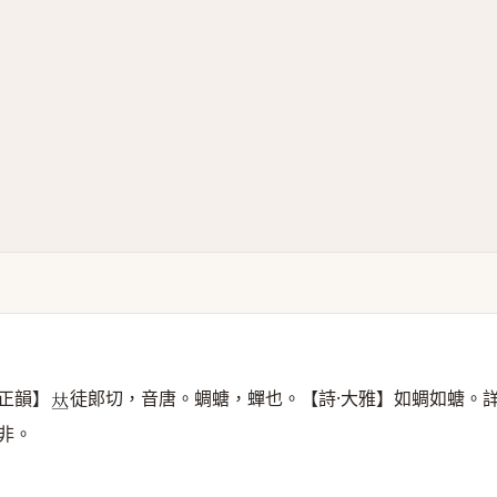
正韻】
徒郞切，音唐。蜩螗，蟬也。【詩·大雅】如蜩如螗。
𠀤
非。