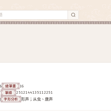
總筆畫
6
16
筆順
7
2512144135112251
字形分析
构
形声；从虫、唐声