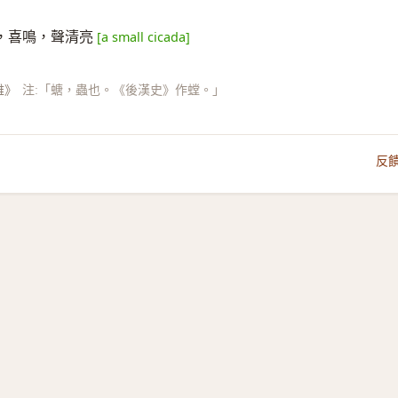
，喜鳴，聲清亮
[a small cicada]
雅》
注:「螗，蟲也。《後漢史》作螳。」
反