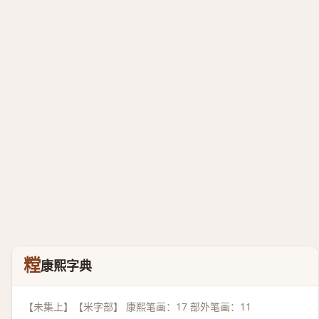
糛
康熙字典
【未集上】【米字部】 康熙笔画：17 部外笔画：11