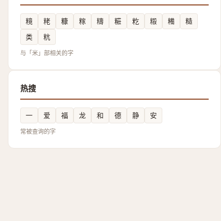
糡
粩
糠
糘
䊭
糚
籺
䊛
糒
糙
类
粇
与「米」部相关的字
热搜
一
爱
福
龙
和
德
静
安
常被查询的字