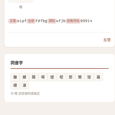
糖
五笔
oipf
仓颉
fdfbg
郑码
ufjb
四角号码
99914
反馈
同音字
醣
赯
踼
啺
鏜
樘
䣘
闛
镗
䕋
䌅
溏
与 糛 读音相同或相近