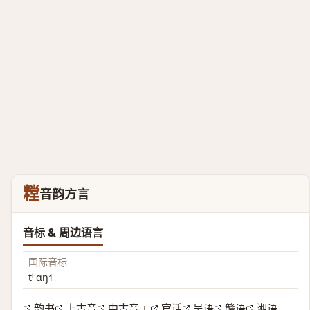
糛
音韵方言
音标 & 周边语言
国际音标
tʰɑŋ˧˥
韵书
上古音
中古音
官话
吴语
赣语
湘语
|