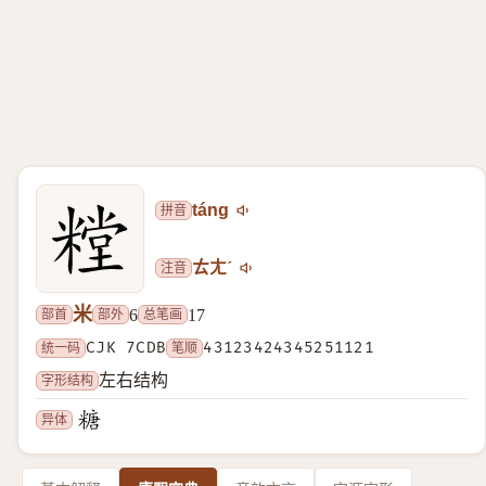
拼音
táng
注音
ㄊㄤˊ
米
部首
部外
总笔画
6
17
统一码
CJK 7CDB
笔顺
43123424345251121
字形结构
左右结构
异体