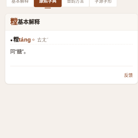
基本解释
康熙字典
音韵方言
字源字形
糛
基本解释
糛
táng
ㄊㄤˊ
●
同“
糖
”。
反馈