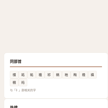
同部首
䄌
祏
祐
䄉
祁
祸
祂
祹
䄡
禛
祵
祃
与「礻」部相关的字
热搜