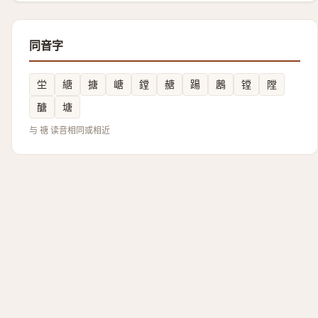
同音字
坣
䌅
搪
嵣
鏜
赯
踼
鶶
镗
隚
醣
塘
与 禟 读音相同或相近