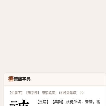
禟
康熙字典
【午集下】【示字部】 康熙笔画：15 部外笔画：10
【玉篇】【集韻】
徒郞切，音唐。祐
𠀤