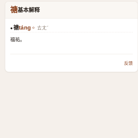
禟
基本解释
禟
táng
ㄊㄤˊ
●
福祐。
反馈