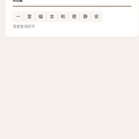
一
爱
福
龙
和
德
静
安
常被查询的字