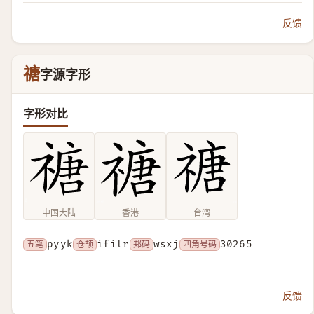
反馈
禟
字源字形
字形对比
中国大陆
香港
台湾
五笔
pyyk
仓颉
ifilr
郑码
wsxj
四角号码
30265
反馈