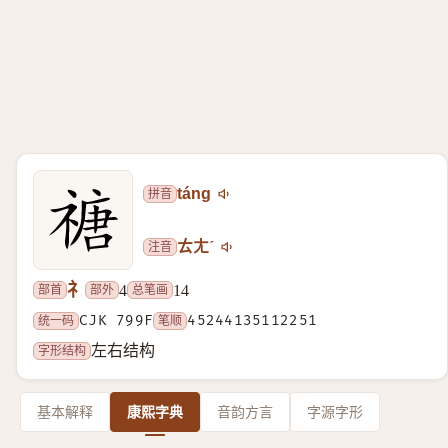
拼音
táng
注音
ㄊㄤˊ
礻
部首
部外
总笔画
4
14
统一码
CJK 799F
笔顺
45244135112251
字形结构
左右结构
基本解释
康熙字典
音韵方言
字源字形