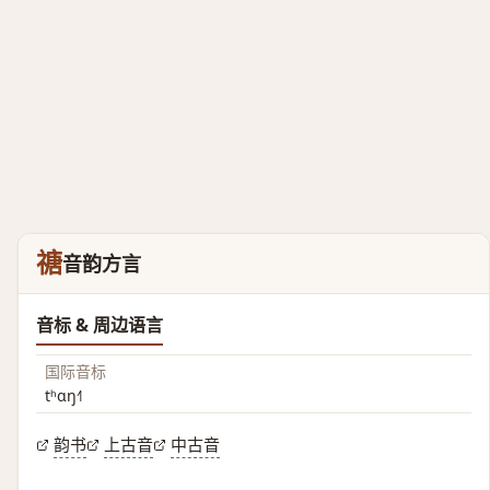
禟
音韵方言
音标 & 周边语言
国际音标
tʰɑŋ˧˥
韵书
上古音
中古音