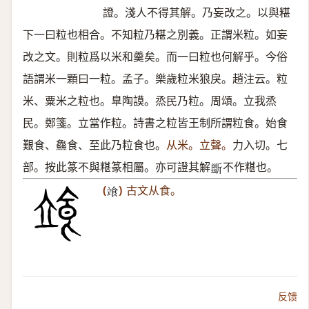
證。淺人不得其解。乃妄改之。以與糂
下一曰粒也相合。不知粒乃糂之別義。正謂米粒。如妄
改之文。則粒爲以米和羹矣。而一曰粒也何解乎。今俗
語謂米一顆曰一粒。孟子。樂歲粒米狼戾。趙注云。粒
米、粟米之粒也。臯陶謨。烝民乃粒。周頌。立我烝
民。鄭箋。立當作粒。詩書之粒皆王制所謂粒食。始食
艱食、鱻食、至此乃粒食也。
从米。立聲。
力入切。七
部。按此篆不與糂篆相屬。亦可證其解
不作糂也。
𣃔
(
)
古文从食。
𩚷
反馈