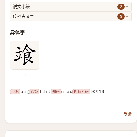
2
说文小篆
8
传抄古文字
异体字
𩚷
五笔
oug
仓颉
fdyt
郑码
ufsu
四角号码
90918
反馈