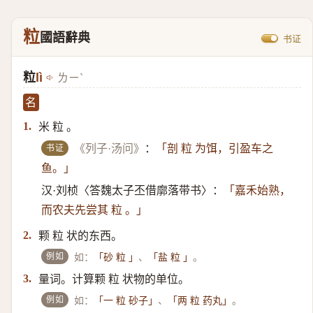
粒
國語辭典
书证
粒
lì
ㄌㄧˋ
名
米 粒 。
1.
书证
《列子·汤问》
：
「剖 粒 为饵，引盈车之
鱼。」
汉·刘桢〈答魏太子丕借廓落带书〉：
「嘉禾始熟，
而农夫先尝其 粒 。」
颗 粒 状的东西。
2.
例如
如：
、
。
「砂 粒 」
「盐 粒 」
量词。计算颗 粒 状物的单位。
3.
例如
如：
、
。
「一 粒 砂子」
「两 粒 药丸」