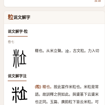
反馈
粒
说文解字
说文解字·粒
卷七
糂也。从米立聲。
，古文粒。力入切
𩚷
说文解字注
(粒)
糂也。
按此當作米粒也。米粒是常
語。故訓釋之例如此。與䆃篆下云䆃米
也正同。玉篇、廣韵粒下皆云米粒。可