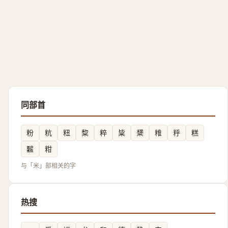
同部首
粉
粇
粈
䊍
粹
粊
䊬
䊒
䉿
糕
䊲
粓
与「米」部相关的字
热搜