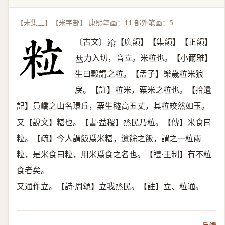
【未集上】【米字部】 康熙笔画：11 部外笔画：5
〔古文〕
【廣韻】【集韻】【正韻】
𩚷
力入切，音立。米粒也。【小爾雅】
𠀤
生曰穀謂之粒。【孟子】樂歲粒米狼
戾。【註】粒米，粟米之粒也。【拾遺
記】員嶠之山名環丘，粟生穟高五丈，其粒皎然如玉。
又【說文】糂也。【書·益稷】烝民乃粒。【傳】米食曰
粒。【疏】今人謂飯爲米糂，遺餘之飯，謂之一粒兩
粒，是米食曰粒，用米爲食之名也。【禮·王制】有不粒
食者矣。
又通作立。【詩·周頌】立我烝民。【註】立、粒通。