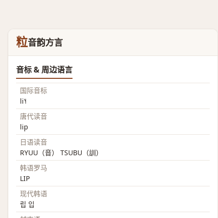
粒
音韵方言
音标 & 周边语言
国际音标
li˥˧
唐代读音
lip
日语读音
RYUU（音） TSUBU（訓）
韩语罗马
LIP
现代韩语
립 입