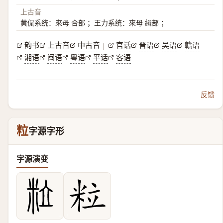
上古音
黄侃系统：來母 合部 ；王力系统：來母 緝部 ；
韵书
上古音
中古音
官话
晋语
吴语
赣语
|
湘语
闽语
粤语
平话
客语
反馈
粒
字源字形
字源演变