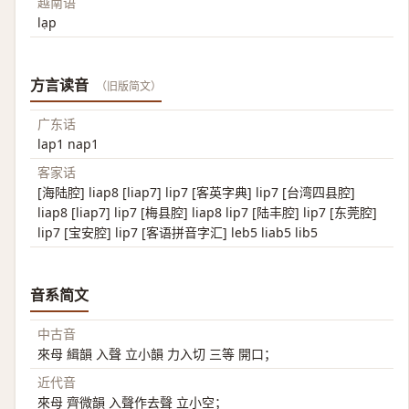
越南语
lạp
方言读音
（旧版简文）
广东话
lap1 nap1
客家话
[海陆腔] liap8 [liap7] lip7 [客英字典] lip7 [台湾四县腔]
liap8 [liap7] lip7 [梅县腔] liap8 lip7 [陆丰腔] lip7 [东莞腔]
lip7 [宝安腔] lip7 [客语拼音字汇] leb5 liab5 lib5
音系简文
中古音
來母 緝韻 入聲 立小韻 力入切 三等 開口；
近代音
來母 齊微韻 入聲作去聲 立小空；