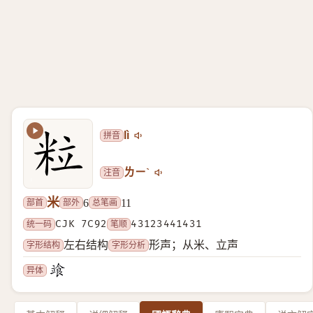
拼音
lì
注音
ㄌㄧˋ
米
部首
部外
总笔画
6
11
统一码
CJK 7C92
笔顺
43123441431
字形结构
字形分析
左右结构
形声；从米、立声
异体