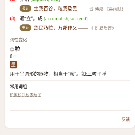
书证
生我百谷，粒我烝民
——
晋·傅咸 《喜雨赋》
通“立”。成
[accomplish;succeed]
书证
烝民乃粒，万邦作乂
——
《书·皋陶谟》
词性变化
粒
◎
lì
量
用于呈圆形的器物，相当于“颗”。如:三粒子弹
常用词组
粒度
粒间
粒雪
粒子
反馈