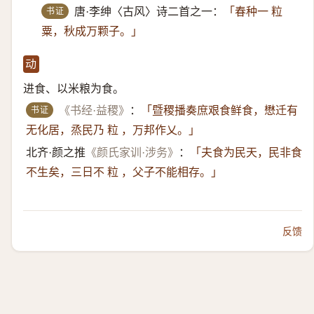
书证
唐·李绅〈古风〉诗二首之一：
「春种一 粒
粟，秋成万颗子。」
动
进食、以米粮为食。
书证
《书经·益稷》
：
「暨稷播奏庶艰食鲜食，懋迁有
无化居，烝民乃 粒 ，万邦作乂。」
北齐·颜之推
《颜氏家训·涉务》
：
「夫食为民天，民非食
不生矣，三日不 粒 ，父子不能相存。」
反馈