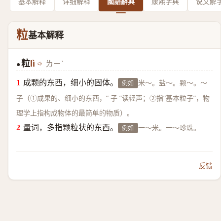
基本解释
详细解释
國語辭典
康熙字典
说文解
粒
基本解释
粒
lì
ㄌㄧˋ
●
成颗的东西，细小的固体。
米～。盐～。颗～。～
例如
子（①成果的、细小的东西，“ 子 ”读轻声；②指“基本粒子”，物
理学上指构成物体的最简单的物质）。
量词，多指颗粒状的东西。
一～米。一～珍珠。
例如
反馈