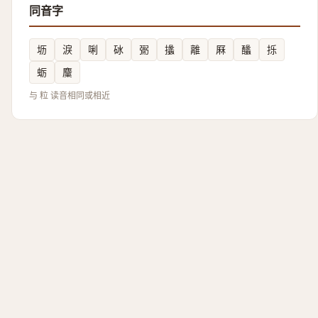
同音字
坜
淚
唎
砅
䰜
攭
離
厤
䤙
㧰
蛎
麜
与 粒 读音相同或相近