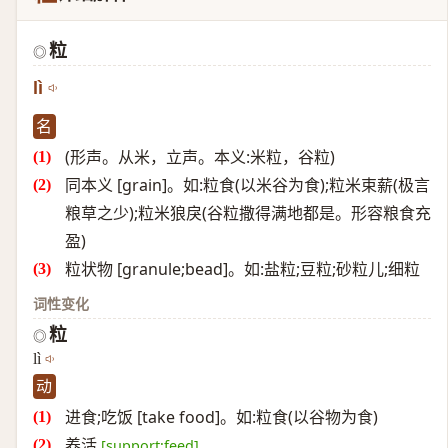
粒
◎
lì
名
(形声。从米，立声。本义:米粒，谷粒)
同本义 [grain]。如:粒食(以米谷为食);粒米束薪(极言
粮草之少);粒米狼戾(谷粒撒得满地都是。形容粮食充
盈)
粒状物 [granule;bead]。如:盐粒;豆粒;砂粒儿;细粒
词性变化
粒
◎
lì
动
进食;吃饭 [take food]。如:粒食(以谷物为食)
养活
[support;feed]