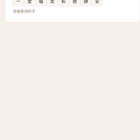
一
爱
福
龙
和
德
静
安
常被查询的字