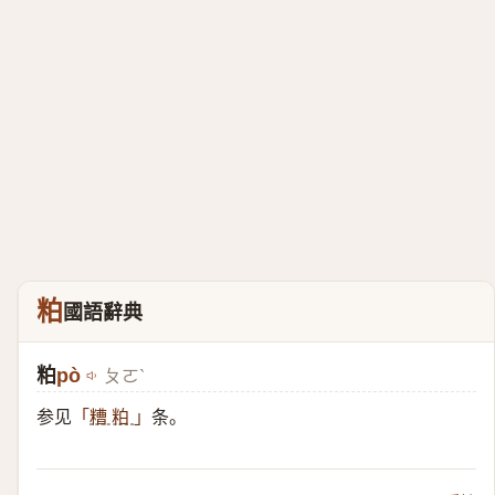
粕
國語辭典
粕
pò
ㄆㄛˋ
参见
条。
「
糟 粕
」