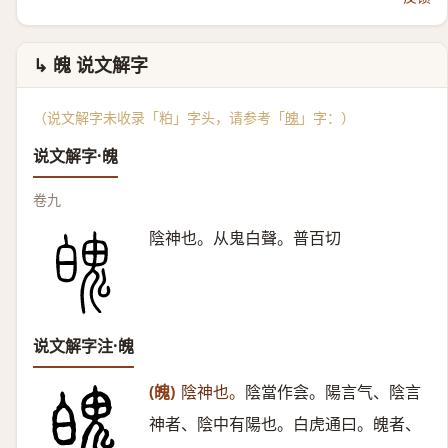
↳ 魄 说文解字
（说文解字未收录「粕」字头，请参考「
魄
」字：）
说文解字·魄
卷九
陰神也。从鬼白聲。普百切
说文解字注·魄
(魄)
陰神也。
陰當作侌。陽言气、陰言
神者、陰中有陽也。白虎通曰。魄者、