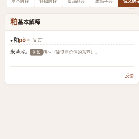
基本解释
详细解释
國語辭典
康熙字典
说文解
粕
基本解释
粕
pò
ㄆㄛˋ
●
米渣滓。
糟～（喻没有价值的东西）。
例如
反馈