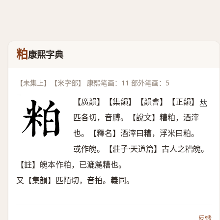
粕
康熙字典
【未集上】【米字部】 康熙笔画：11 部外笔画：5
【廣韻】【集韻】【韻會】【正韻】
𠀤
匹各切，音膊。【說文】糟粕，酒滓
也。【釋名】酒滓曰糟，浮米曰粕。
或作魄。【莊子·天道篇】古人之糟魄。
【註】魄本作粕，已漉麄糟也。
又【集韻】匹陌切，音拍。義同。
反馈