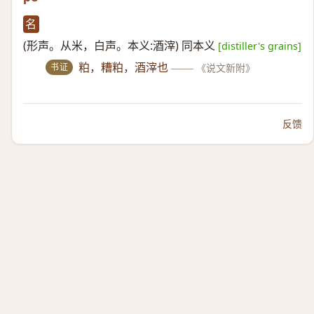
名
(形声。从米，白声。本义:酒滓) 同本义
[distiller's grains]
书证
粕，糟粕，酒滓也
——
《说文新附》
反馈