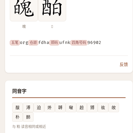
魄
𨠘
五笔
org
仓颉
fdha
郑码
ufnk
四角号码
96902
反馈
同音字
䣮
溥
迫
烞
䪙
㗞
䞟
猼
䘠
敀
朴
䣪
与 粕 读音相同或相近