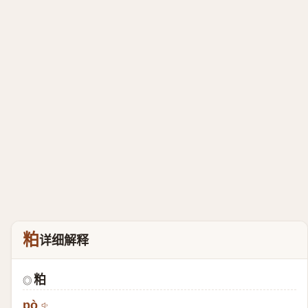
粕
详细解释
粕
◎
pò