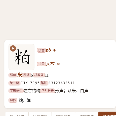
拼音
pò
注音
ㄆㄛˋ
米
部首
部外
总笔画
6
11
统一码
CJK 7C95
笔顺
43123432511
字形结构
字形分析
左右结构
形声；从米、白声
异体