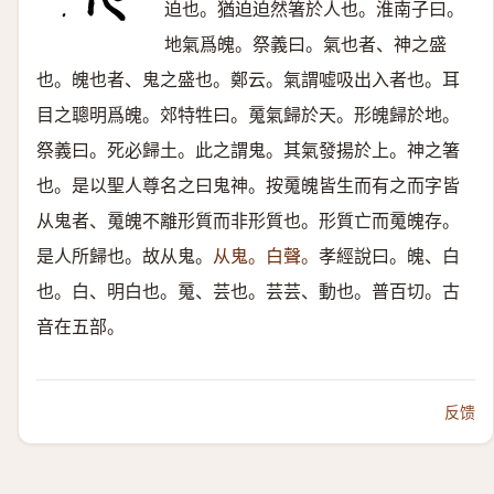
迫也。猶迫迫然箸於人也。淮南子曰。
地氣爲魄。祭義曰。氣也者、神之盛
也。魄也者、鬼之盛也。鄭云。氣謂嘘吸出入者也。耳
目之聰明爲魄。郊特牲曰。䰟氣歸於天。形魄歸於地。
祭義曰。死必歸土。此之謂鬼。其氣發揚於上。神之箸
也。是以聖人尊名之曰鬼神。按䰟魄皆生而有之而字皆
从鬼者、䰟魄不離形質而非形質也。形質亡而䰟魄存。
是人所歸也。故从鬼。
从鬼。白聲。
孝經說曰。魄、白
也。白、明白也。䰟、芸也。芸芸、動也。普百切。古
音在五部。
反馈