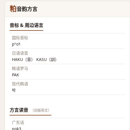
粕
音韵方言
音标 & 周边语言
国际音标
pʰo˥˧
日语读音
HAKU（音） KASU（訓）
韩语罗马
PAK
现代韩语
박
方言读音
（旧版简文）
广东话
pok3