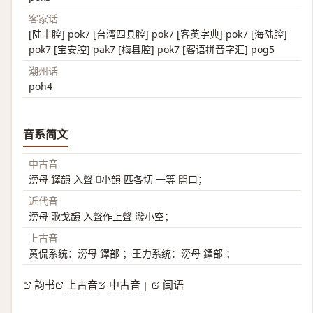
客家话
[陆丰腔] pok7 [台湾四县腔] pok7 [客英字典] pok7 [海陆腔]
pok7 [宝安腔] pak7 [梅县腔] pok7 [客语拼音字汇] pog5
潮州话
poh4
音系简文
中古音
滂母 鐸韻 入聲 𩔈小韻 匹各切 一等 開口；
近代音
滂母 歌戈韻 入聲作上聲 潑小空；
上古音
黄侃系统：滂母 鐸部 ；王力系统：滂母 鐸部 ；
韵书
上古音
中古音
闽语
|