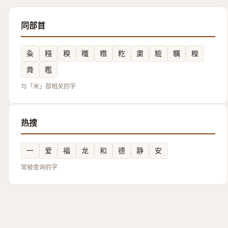
同部首
粂
糨
糗
䊱
糣
籺
粛
䊌
糲
䊗
粦
糮
与「米」部相关的字
热搜
一
爱
福
龙
和
德
静
安
常被查询的字