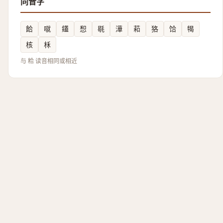
同音字
餄
噈
鑉
惒
毼
澕
萂
狢
饸
㹇
核
柇
与 粭 读音相同或相近