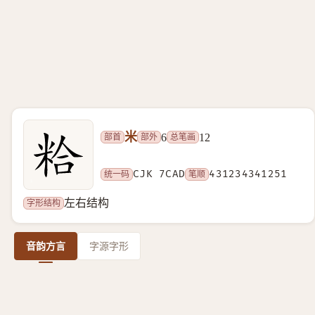
米
部首
部外
总笔画
6
12
统一码
CJK 7CAD
笔顺
431234341251
字形结构
左右结构
音韵方言
字源字形