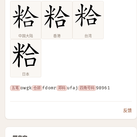
中国大陆
香港
台湾
日本
五笔
owgk
仓颉
fdomr
郑码
ufaj
四角号码
98961
反馈