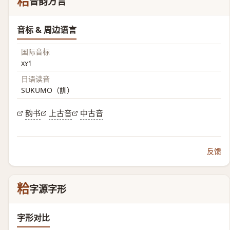
粭
音韵方言
音标 & 周边语言
国际音标
xɤ˧˥
日语读音
SUKUMO（訓）
韵书
上古音
中古音
反馈
粭
字源字形
字形对比