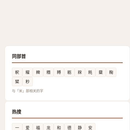
同部首
粎
䊮
粺
糣
糐
粝
䊉
粍
糵
粷
䊙
粆
与「米」部相关的字
热搜
一
爱
福
龙
和
德
静
安