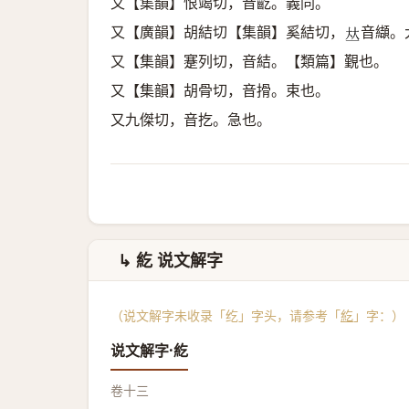
又【集韻】恨竭切，音齕。義同。
又【廣韻】胡結切【集韻】奚結切，
音纈。
𠀤
又【集韻】蹇列切，音結。【類篇】覲也。
又【集韻】胡骨切，音搰。束也。
又九傑切，音扢。急也。
↳ 紇 说文解字
（说文解字未收录「纥」字头，请参考「
紇
」字：）
说文解字·紇
卷十三