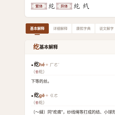
繁体
异体
基本解释
详细解释
康熙字典
说文解字
纥
基本解释
纥
hé
ㄏㄜˊ
●
（
紇）
下等的丝。
纥
gē
ㄍㄜ
●
（
紇）
〔～繨〕同“疙瘩”，纱线绳等打成的结、小球