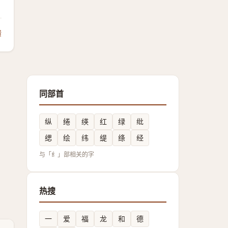
馈
同部首
纵
绻
绬
红
绿
纰
缌
绘
纬
缇
绦
经
与「纟」部相关的字
热搜
一
爱
福
龙
和
德