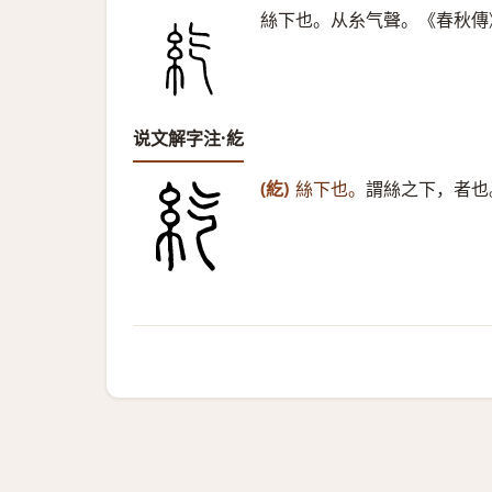
絲下也。从糸气聲。《春秋傳
说文解字注·紇
(紇)
絲下也。
謂絲之下，者也