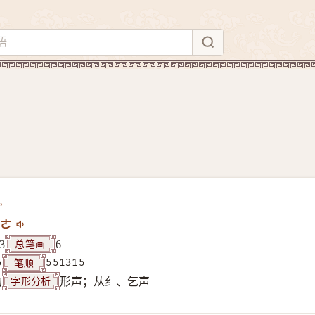
ㄜ
总笔画
3
6
笔顺
5
551315
字形分析
构
形声；从纟、乞声