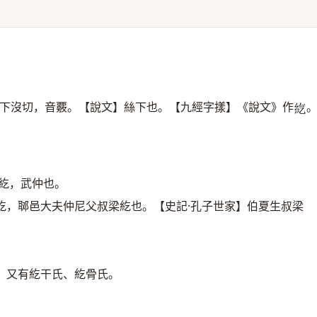
下沒切，音覈。【說文】絲下也。【九經字㨾】《說文》作
𥾨
紇，武仲也。
紇，郰邑大夫仲尼父叔梁紇也。【史記·孔子世家】伯夏生叔梁
，又有紇干氏、紇骨氏。