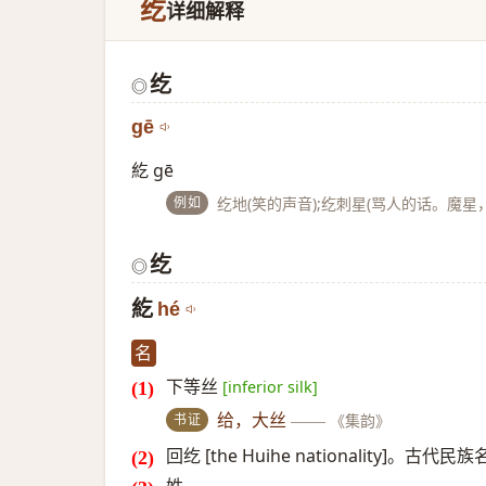
纥
详细解释
纥
◎
gē
紇 gē
例如
纥地(笑的声音);纥刺星(骂人的话。魔星
纥
◎
紇
hé
名
下等丝
[inferior silk]
书证
给，大丝
——
《集韵》
回纥 [the Huihe nationality]。古代民族