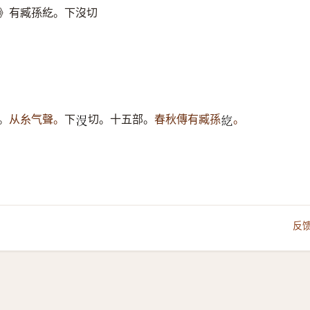
》有臧孫紇。下沒切
。
从糸气聲。
下
切。十五部。
春秋傳有臧孫
。
𣳚
𥾨
反