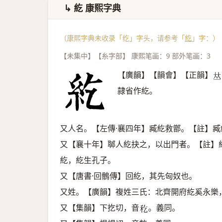
↳ 紇 康熙字典
（康熙字典未收录「纥」字头，请参考「
紇
」字：）
【未集中】【糸字部】 康熙笔画：9 部外笔画：3
【廣韻】【韻會】【正韻】
𠀤
隷省作紇。
又人名。【左傳·襄四年】臧紇救鄫。【註】臧
又【襄十年】郰人紇抉之，以出門者。【註】
紇，紇生孔子。
又【唐書·回鶻傳】回紇，其先匈奴也。
又姓。【廣韻】複姓三氏：北齊開府紇奚永樂
又【集韻】下扢切，音
。義同。
𥝖