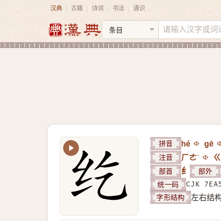
汉典
古籍
诗词
书法
通识
|
|
|
|
拼音
hé
gē
注音
ㄏㄜˊ
ㄍ
部首
纟
部外
统一码
CJK 7EA
字形结构
左右结