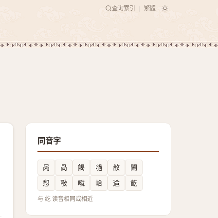
查询索引
繁體
|
同音字
呙
咼
餲
㗻
㪉
闔
惒
㪃
噈
峆
䢔
齕
与 纥 读音相同或相近