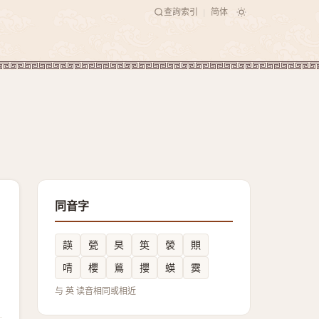
查詢索引
简体
|
同音字
韺
甇
旲
䇦
褮
賏
啨
櫻
鶑
攖
蝧
霙
与 英 读音相同或相近