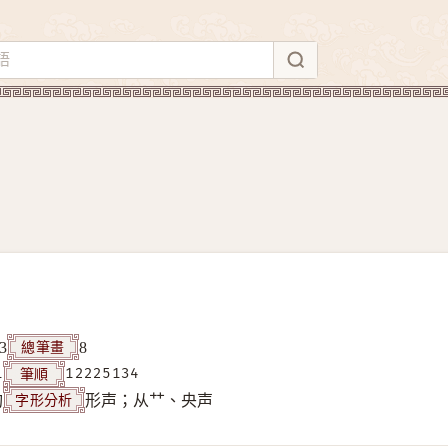
總筆畫
3
8
筆順
1
12225134
字形分析
构
形声；从艹、央声