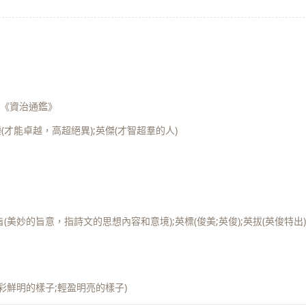
《資治通鑑》
(才能卓越，高超絕異);英傑(才智超羣的人)
(美妙的旨意，指詩文的思想內容和意境);英標(俊美;英俊);英拔(英俊特出
光彩鮮明的樣子;輕盈明亮的樣子)