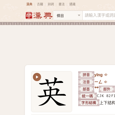
漢典
古籍
詩詞
書法
通識
|
|
|
|
拼音
yīng
注音
ㄧㄥ
部首
艹
部外
統一碼
CJK 82F
字形結構
上下结