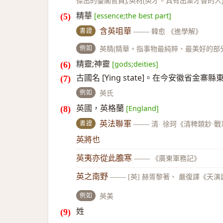
傑出的臺閣官員);英材(英才。具有出衆才智的人
精華
[essence;the best part]
書證
含英咀華
——
韓愈 《進學解》
例如
英精(精華。指事物最純粹、最美好的部分)
精靈;神靈
[gods;deities]
古國名 [Ying state]。在今安徽省金寨縣
例如
英氏
英國，英格蘭
[England]
書證
英法聯軍
——
清· 徐珂《清稗類鈔·
英將也
英夷亦從此膽寒
——
《廣東軍務記》
英之南野
——
[英] 赫胥黎著、 嚴復譯《天演
例如
英美
姓