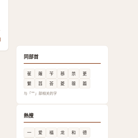
饋
同部首
萑
蕹
苄
菾
䒬
茰
蘩
蓞
荅
菱
蓿
葢
与「艹」部相关的字
熱搜
一
爱
福
龙
和
德