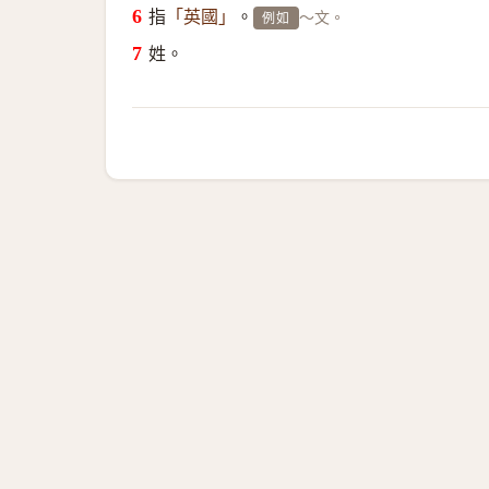
指
。
～文。
「英國」
例如
姓。