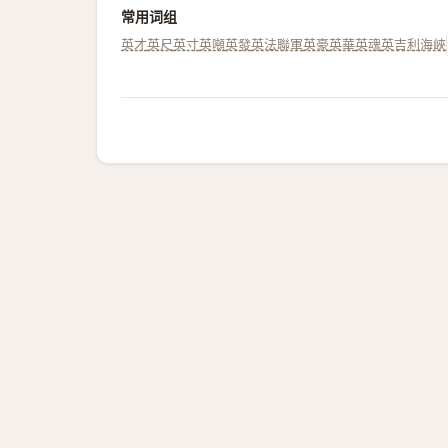
常用词组
英才
英尺
英寸
英噸
英發
英法聯軍
英豪
英華
英魂
英吉利海峽