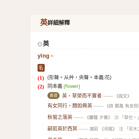
英
詳細解釋
英
◎
yīng
名
(形聲。从艸，央聲。本義:花)
同本義
[flower]
書證
英，草榮而不實者
——
《說文》
有女同行，顏如舜英
——
《詩·鄭風·有女
秋菊之落英
——
《離騷·夕餐》
注:「華也。
嗣若英於西冥
——
謝莊 《月賦》
注:「若木