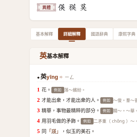
異體
基本解釋
詳細解釋
國語辭典
康熙字典
英
基本解釋
英
yīng
ㄧㄥ
●
花。
落～繽紛。
例如
才能出衆，才能出衆的人。
～俊。羣～
例如
精華，事物最精粹的部分。
精～。～華
例如
用羽毛做的矛飾。
二矛重（ chǒng ）～
例如
同
，似玉的美石。
「
瑛
」