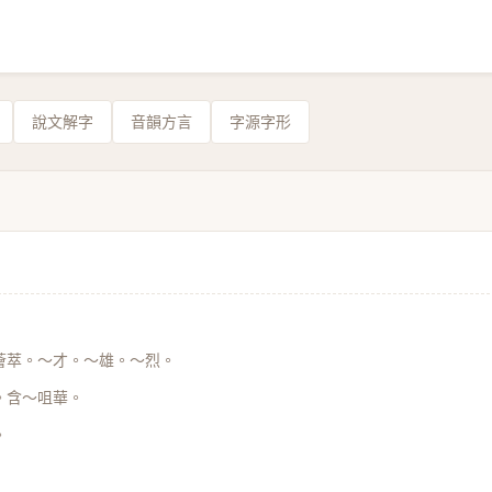
說文解字
音韻方言
字源字形
薈萃。～才。～雄。～烈。
。含～咀華。
。