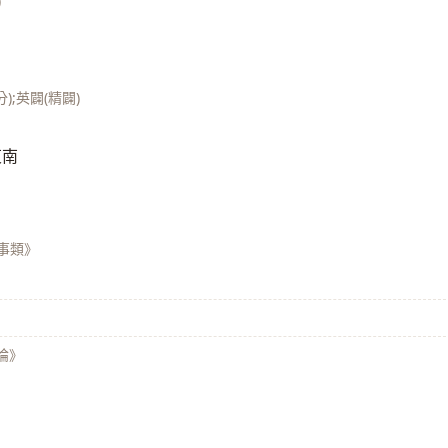
)
;英闢(精闢)
東南
戰事類》
論》