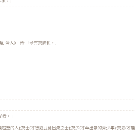
生也。」
鄭風·清人》
傳:「矛有英飾也。」
尤者。」
超羣的人);英士(才智或武藝出衆之士);英少(才華出衆的青少年);英臺(才