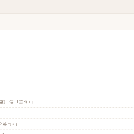
同車》
傳:「華也。」
」
之英也。」