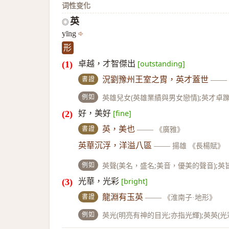
词性变化
英
◎
yīng
形
卓越，才智傑出
[outstanding]
書證
況劉豫州王室之胄，英才蓋世
——
例如
英雄兒女(英雄業績與男女戀情);英才卓躒
好，美好
[fine]
書證
英，美也
——
《廣雅》
英華沉浮，洋溢八區
——
揚雄 《長楊賦》
例如
英聲(美名，盛名;美音，優美的聲音);英旨
光華，光彩
[bright]
書證
龍淵有玉英
——
《淮南子·地形》
例如
英光(明亮有神的目光;亦指光輝);英英(