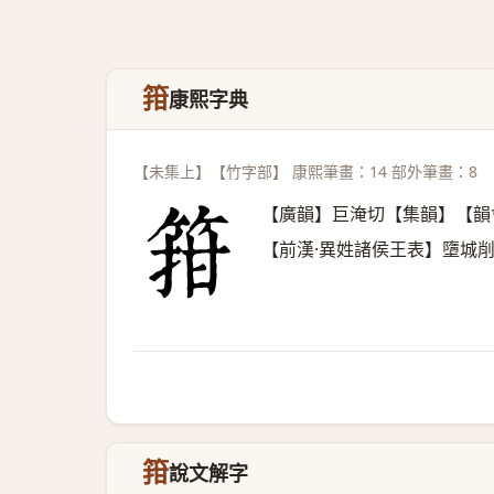
箝
康熙字典
【未集上】【竹字部】 康熙筆畫：14 部外筆畫：8
【廣韻】巨淹切【集韻】【韻
【前漢·異姓諸侯王表】墮城
箝
說文解字