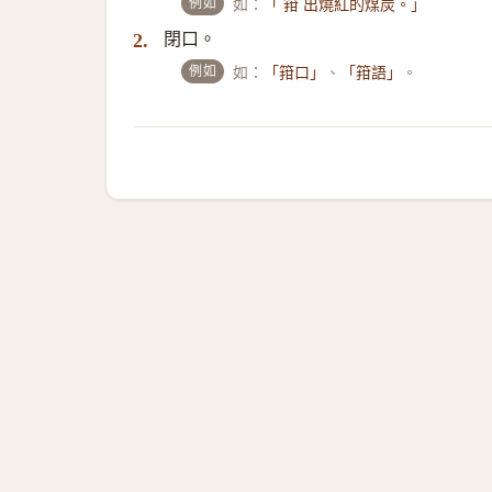
例如
如：
「 箝 出燒紅的煤炭。」
閉口。
2.
例如
如：
、
。
「箝口」
「箝語」