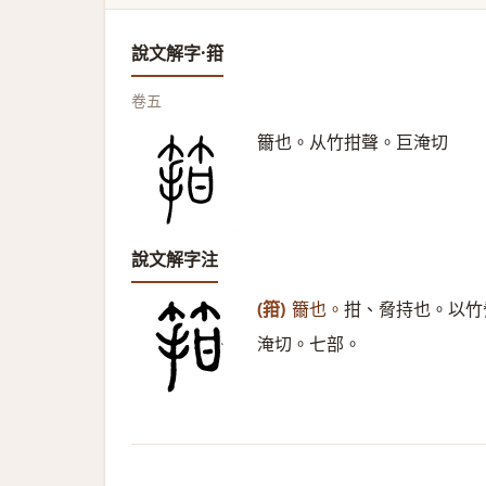
說文解字·箝
卷五
籋也。从竹拑聲。巨淹切
說文解字注
(箝)
籋也。
拑、脅持也。以竹
淹切。七部。