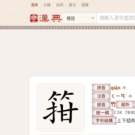
漢典
古籍
詩詞
書法
通識
|
|
|
|
拼音
qián
注音
ㄑㄧㄢˊ
部首
竹
部外
統一碼
CJK 7B9
字形結構
上下结