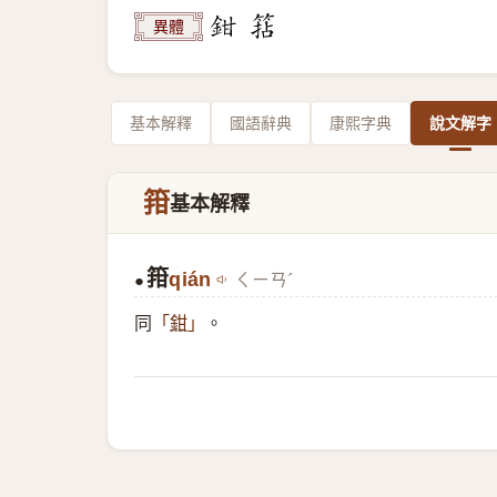
異體
基本解釋
國語辭典
康熙字典
說文解字
箝
基本解釋
箝
qián
ㄑㄧㄢˊ
●
同
。
「
鉗
」