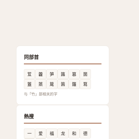
同部首
䇘
籱
笋
簬
篡
箇
篕
篜
䇻
䇧
籦
䉣
与「竹」部相关的字
熱搜
一
爱
福
龙
和
德