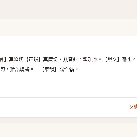
會】其淹切【正韻】其廉切，
音鉗。鎖項也。【說文】籋也。
𠀤
削刃，箝語燒書。 【集韻】或作
。
𥮠
反