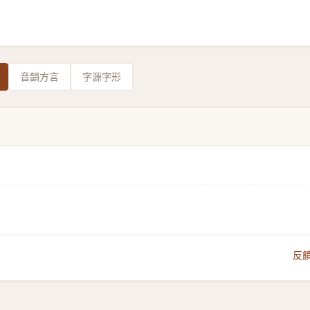
音韻方言
字源字形
反