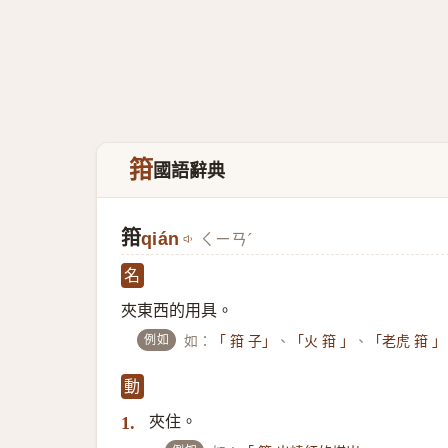
箝
國語辭典
箝
qián
ㄑㄧㄢˊ
名
夾東西的用具。
例如
如：
、
、
「 箝 子」
「火 箝 」
「老虎 箝 」
動
夾住。
1.