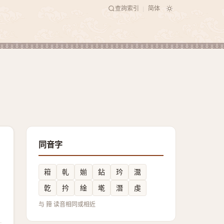
查詢索引
简体
|
同音字
䈤
乹
媊
鉆
玪
灊
亁
扲
䋮
墘
潛
虔
与 箝 读音相同或相近