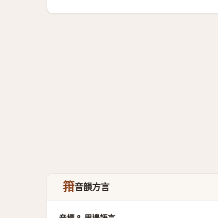
箝
音韻方言