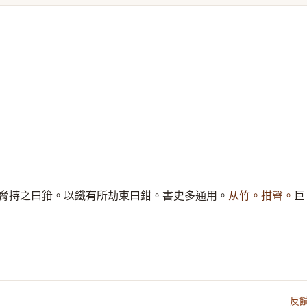
脅持之曰箝。以鐵有所劫束曰鉗。書史多通用。
从竹。拑聲。
巨
反