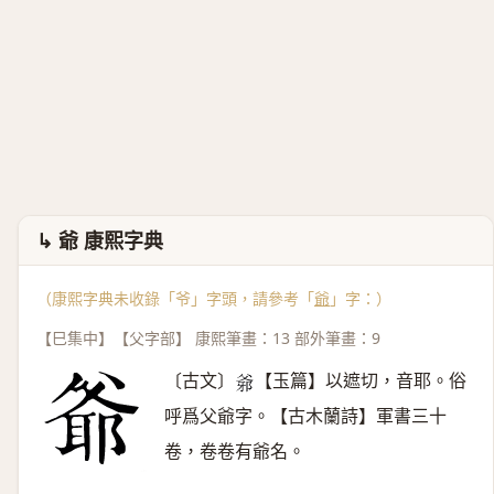
↳ 爺 康熙字典
（康熙字典未收錄「爷」字頭，請參考「
爺
」字：）
【巳集中】【父字部】 康熙筆畫：13 部外筆畫：9
〔古文〕
【玉篇】以遮切，音耶。俗
𤕓
呼爲父爺字。【古木蘭詩】軍書三十
卷，卷卷有爺名。