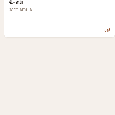
常用词组
爺兒們
爺們
爺爺
反饋