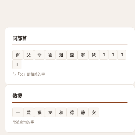
同部首
㸗
父
㸘
㸙
㸖
爺
爹
爸
𤕖
𪺛
𲭃
𭶺
与「父」部相关的字
熱搜
一
爱
福
龙
和
德
静
安
常被查询的字