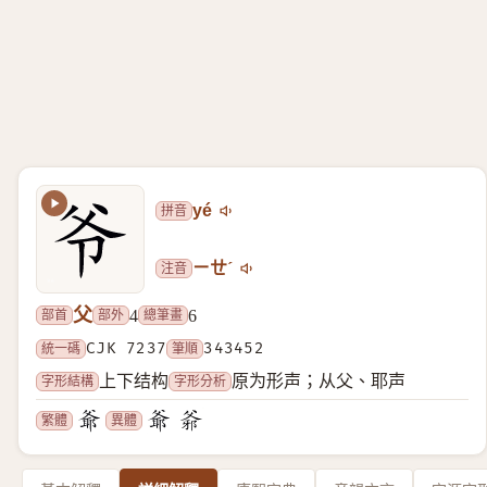
拼音
yé
注音
ㄧㄝˊ
父
部首
部外
總筆畫
4
6
統一碼
CJK 7237
筆順
343452
字形結構
字形分析
上下结构
原为形声；从父、耶声
繁體
異體