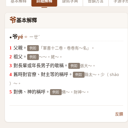
基本解釋
詳細解釋
康熙字典
音韻方言
字源字
爷
基本解釋
爷
yé
ㄧㄝˊ
●
父親。
「軍書十二卷，卷卷有～名」。
例如
祖父。
～～。姥～。
例如
對長輩或年長男子的敬稱。
張大～。
例如
舊時對官僚、財主等的稱呼。
縣太～。少（ shào
例如
）～。
對佛、神的稱呼。
佛～。財神～。
例如
反饋