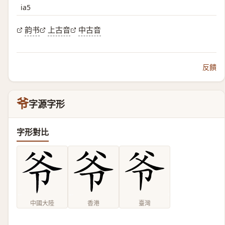
ia5
韵书
上古音
中古音
反饋
爷
字源字形
字形對比
中國大陸
香港
臺灣