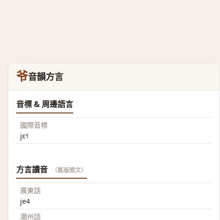
爷
音韻方言
音標 & 周邊語言
國際音標
jɛ˧˥
方言讀音
（舊版簡文）
廣東話
je4
潮州話