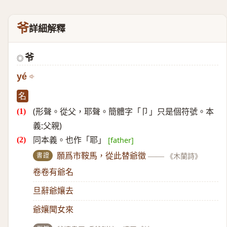
爷
詳細解釋
爷
◎
yé
名
(形聲。從父，耶聲。簡體字「卩」只是個符號。本
義:父親)
同本義。也作「耶」
[father]
書證
願爲市鞍馬，從此替爺徵
——
《木蘭詩》
卷卷有爺名
旦辭爺孃去
爺孃聞女來