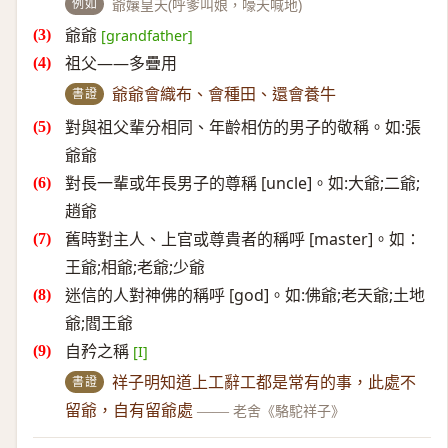
例如
爺孃皇天(呼爹叫娘，嚎天喊地)
爺爺
[grandfather]
祖父——多疊用
書證
爺爺會織布、會種田、還會養牛
對與祖父輩分相同、年齡相仿的男子的敬稱。如:張
爺爺
對長一輩或年長男子的尊稱 [uncle]。如:大爺;二爺;
趙爺
舊時對主人、上官或尊貴者的稱呼 [master]。如∶
王爺;相爺;老爺;少爺
迷信的人對神佛的稱呼 [god]。如:佛爺;老天爺;土地
爺;閻王爺
自矜之稱
[I]
書證
祥子明知道上工辭工都是常有的事，此處不
留爺，自有留爺處
——
老舍《駱駝祥子》