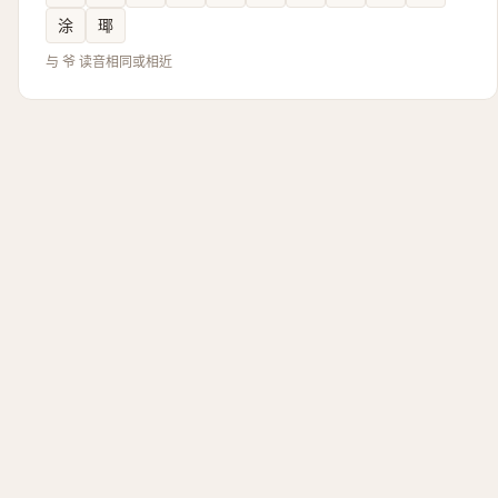
涂
瑘
与 爷 读音相同或相近