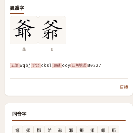
異體字
爺
𤕓
五筆
wqbj
倉頡
cksl
鄭碼
ooy
四角號碼
80227
反饋
同音字
铘
揶
㭨
爺
㱌
邪
鎁
捓
㖿
耶