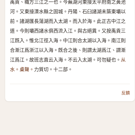
禹貢、職方三江之一也。今蕪湖河東接太平府南之黃池
河。又東接溧水縣之固城。丹陽、石臼諸湖未築東壩以
前。諸湖匯長蕩湖而入太湖。而入於海。此正古中江之
道。今則壩西諸水俱西流入江。與古絕異。又按禹貢三
江旣入。惟北江徑入海。中江則合太湖以入海。南江則
合漸江爲浙江以入海。旣合之後、則謂太湖爲江、謂漸
江爲江。故班志直云入海。不云入太湖。可勿疑也。
从
水。㮚聲。
力質切。十二部。
反饋