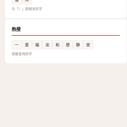
与「氵」部相关的字
熱搜
一
爱
福
龙
和
德
静
安
常被查询的字