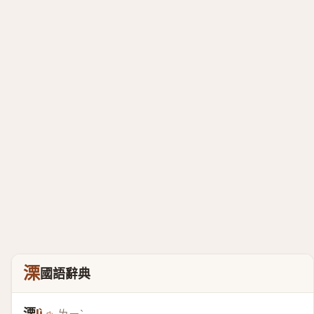
溧
國語辭典