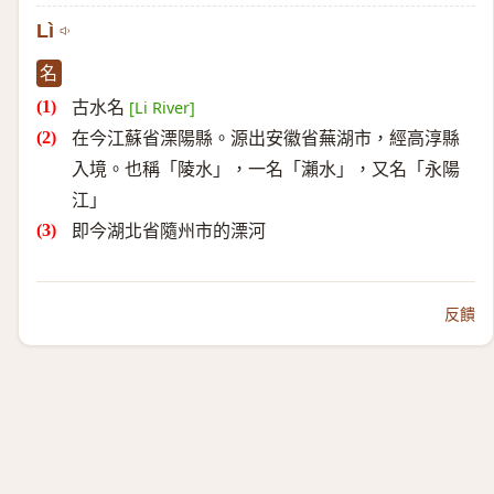
Lì
名
古水名
[Li River]
在今江蘇省溧陽縣。源出安徽省蕪湖市，經高淳縣
入境。也稱「陵水」，一名「瀨水」，又名「永陽
江」
即今湖北省隨州市的溧河
反饋