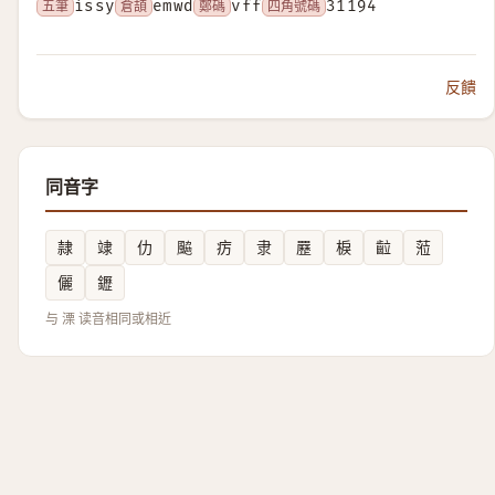
五筆
issy
倉頡
emwd
鄭碼
vff
四角號碼
31194
反饋
同音字
隷
䇐
仂
䬅
疠
隶
䍥
棙
䶘
蒞
儷
䥶
与 溧 读音相同或相近