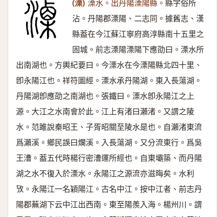
(溧)
溧水。出丹陽溧陽縣。
縣字俗所
沾。丹陽郡溧陽、二志同。據舊志、漢
縣葢在今江蘇江寧府高淳縣南十五里之
固城。前志溧陽溧陽下應劭曰。溧水所
出南湖也。方輿紀要曰。今溧水在今溧陽縣北四十里、
卽永陽江也。祥符圖經。溧水承丹陽湖。東入長蕩湖。
丹陽湖卽應劭之南湖也。張鐵曰。溧水卽永陽江之上
源。大江之水南會於此。江上有渚曰瀨渚。又謂之陵
水。范雎說秦昭王、子胥昭關至陵水是也。自瀨渚東流
爲瀨溪。鄉民誤曰爛溪。入長蕩湖。又分流東行。爲吳
王漕。葢五代時楊行密漕運所經也。自東壩築、而丹陽
湖之水不復入於溧水。永陽江之源流亦滋晦矣。水利
攷。永陽江一名穎陽江。古名中江。按中江者、前志丹
陽郡蕪湖下云中江出西南。東至陽羨入海。楊州川。謂