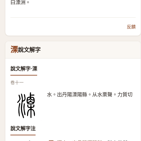
曰溧洲。
反饋
溧
說文解字
說文解字·溧
卷十一
水。出丹陽溧陽縣。从水栗聲。力質切
說文解字注