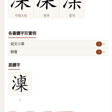
中國大陸
香港
臺灣
各書體字形實例
1
說文小篆
1
隸書
異體字
𣿚