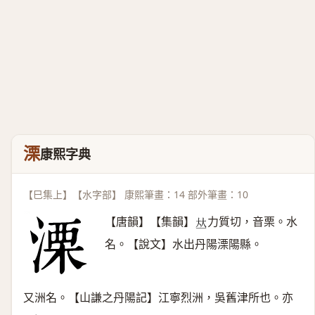
溧
康熙字典
【巳集上】【水字部】 康熙筆畫：14 部外筆畫：10
【唐韻】【集韻】
力質切，音栗。水
𠀤
名。【說文】水出丹陽溧陽縣。
又洲名。【山謙之丹陽記】江寧烈洲，吳舊津所也。亦