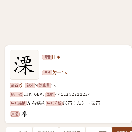
拼音
lì
注音
ㄌㄧˋ
氵
部首
部外
總筆畫
3
13
統一碼
CJK 6EA7
筆順
4411252211234
字形結構
字形分析
左右结构
形声；从氵、栗声
異體