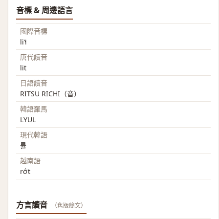
音標 & 周邊語言
國際音標
li˥˧
唐代讀音
lit
日語讀音
RITSU RICHI（音）
韓語羅馬
LYUL
現代韓語
률
越南語
rớt
方言讀音
（舊版簡文）