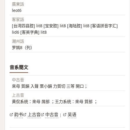
廣東話
leot6
客家話
[台湾四县腔] lit8 [宝安腔] lit8 [海陆腔] lit8 [客语拼音字汇]
lid6 [客英字典] lit8
潮州話
罗嫣8（列）
音系簡文
中古音
來母 質韻 入聲 栗小韻 力質切 三等 開口；
上古音
黄侃系统：來母 屑部 ；王力系统：來母 質部 ；
韵书
上古音
中古音
吴语
|