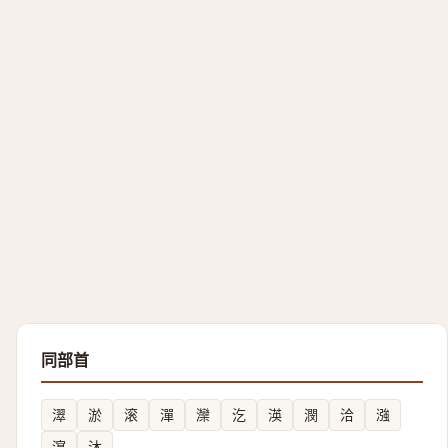
同部首
濢
淤
滚
潬
灤
汔
渶
潣
洽
漒
㵓
沐