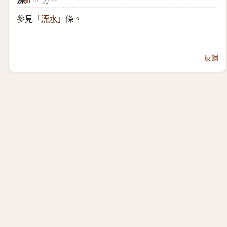
溧
lì
ㄌㄧˋ
參見
條。
「
溧水
」
反饋