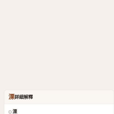
溧
詳細解釋
溧
◎