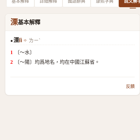
基本解釋
詳細解釋
國語辭典
康熙字典
說文解
溧
基本解釋
溧
lì
ㄌㄧˋ
●
〔～水〕
〔～陽〕均爲地名，均在中國江蘇省。
反饋