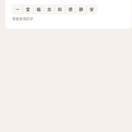
一
爱
福
龙
和
德
静
安
常被查询的字