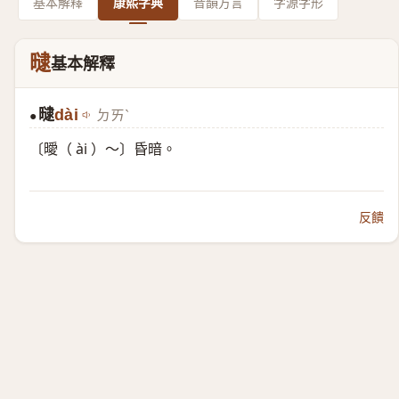
基本解釋
康熙字典
音韻方言
字源字形
曃
基本解釋
曃
dài
ㄉㄞˋ
●
〔曖（ ài ）～〕昏暗。
反饋