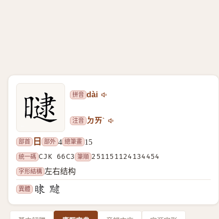
拼音
dài
注音
ㄉㄞˋ
日
部首
部外
總筆畫
4
15
統一碼
CJK 66C3
筆順
251151124134454
字形結構
左右结构
異體