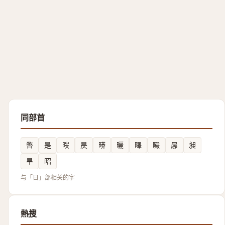
同部首
暼
是
㫞
昃
㬒
曬
曎
曮
㬄
昶
旱
昭
与「日」部相关的字
熱搜