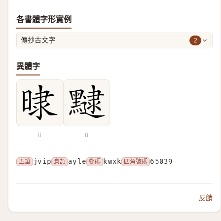
各書體字形實例
2
傳抄古文字
異體字
𣇨
𪒡
五筆
jvip
倉頡
ayle
鄭碼
kwxk
四角號碼
65039
反饋