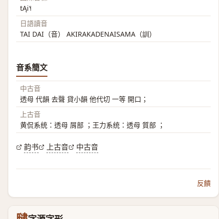
tĄi˥˧
日語讀音
TAI DAI（音） AKIRAKADENAISAMA（訓）
音系簡文
中古音
透母 代韻 去聲 貸小韻 他代切 一等 開口；
上古音
黄侃系统：透母 屑部 ；王力系统：透母 質部 ；
韵书
上古音
中古音
反饋