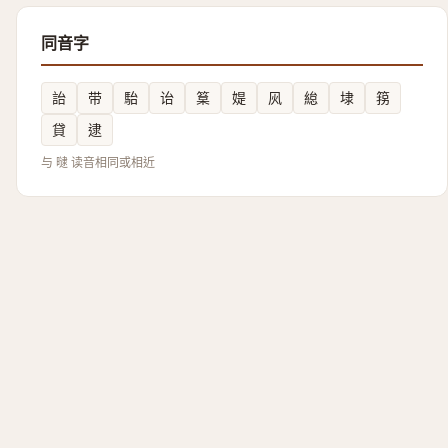
同音字
詒
带
駘
诒
䈢
媞
㶡
緿
埭
箉
貸
逮
与 曃 读音相同或相近