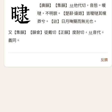
【廣韻】【集韻】
他代切，音態。暖
𠀤
曃，不明貌。【楚辭·遠遊】旹曖曃其曭
莽兮。【註】日月晻黮而無光也。
又【集韻】【韻會】徒戴切【正韻】度耐切，
音代。
𠀤
義同。
反饋