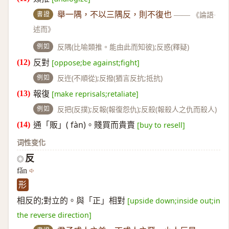
書證
舉一隅，不以三隅反，則不復也
——
《論語·
述而》
例如
反隅(比喻類推。能由此而知彼);反惑(釋疑)
反對
[oppose;be against;fight]
例如
反迕(不順從);反撥(猶言反抗;抵抗)
報復
[make reprisals;retaliate]
例如
反把(反撲);反報(報復怨仇);反殺(報殺人之仇而殺人)
通「販」( fàn)。賤買而貴賣
[buy to resell]
词性变化
反
◎
fǎn
形
相反的;對立的。與「正」相對
[upside down;inside out;in
the reverse direction]