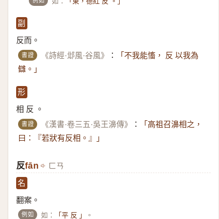
例如
如：
「東，德紅 反 。」
副
反而。
書證
《詩經·邶風·谷風》
：
「不我能慉， 反 以我為
讎。」
形
相 反 。
書證
《漢書·卷三五·吳王濞傳》
：
「高祖召濞相之，
曰：『若狀有反相。』」
反
fān
ㄈㄢ
名
翻案。
例如
如：
。
「平 反 」