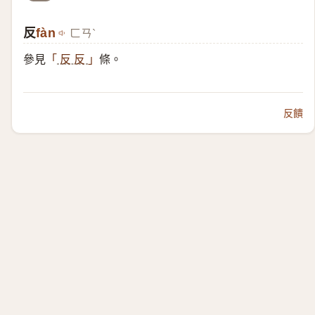
反
fàn
ㄈㄢˋ
參見
條。
「
反 反
」
反饋