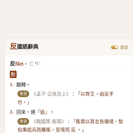
反
國語辭典
書證
反
fǎn
ㄈㄢˇ
動
翻轉。
1.
書證
《孟子·公孫丑上》
：
「以齊王，由反手
也。」
回來。通
。
2.
「返」
書證
《戰國策·衛策》
：
「衛君以其言告邊境，智
伯果起兵而襲衛，至境而 反 。」