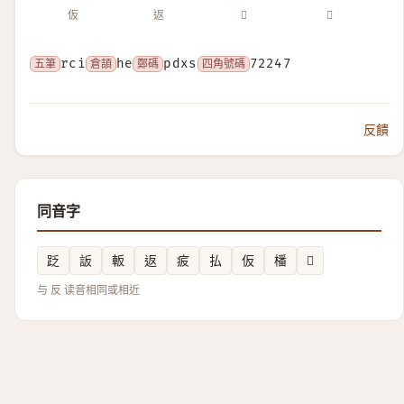
仮
返
𠬡
𢗰
五筆
rci
倉頡
he
鄭碼
pdxs
四角號碼
72247
反饋
同音字
䟪
䛀
䡊
返
㽹
払
仮
橎
𦜒
与 反 读音相同或相近