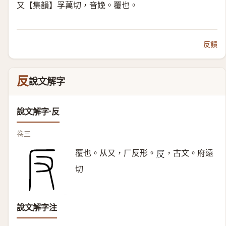
又【集韻】孚萬切，音娩。覆也。
反饋
反
說文解字
說文解字·反
卷三
覆也。从又，厂反形。
，古文。府遠
𠬡
切
說文解字注