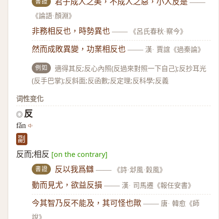
書證
君子成人之美，不成人之惡，小人反是
——
《論語·顏淵》
非務相反也，時勢異也
——
《呂氏春秋·察今》
然而成敗異變，功業相反也
——
漢· 賈誼《過秦論》
例如
適得其反;反心內照(反過來對照一下自己);反抄耳光
(反手巴掌);反斜面;反函數;反定理;反科學;反義
词性变化
反
◎
fǎn
副
反而;相反
[on the contrary]
書證
反以我爲讎
——
《詩·邶風·穀風》
動而見尤，欲益反損
——
漢· 司馬遷《報任安書》
今其智乃反不能及，其可怪也歟
——
唐· 韓愈《師
說》