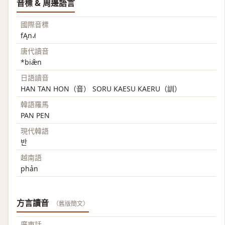
音標 & 周邊語言
國際音標
fĄn˨˩˦
唐代讀音
*biæ̌n
日語讀音
HAN TAN HON（音） SORU KAESU KAERU（訓）
韓語羅馬
PAN PEN
現代韓語
반
越南語
phản
方言讀音
（舊版簡文）
廣東話