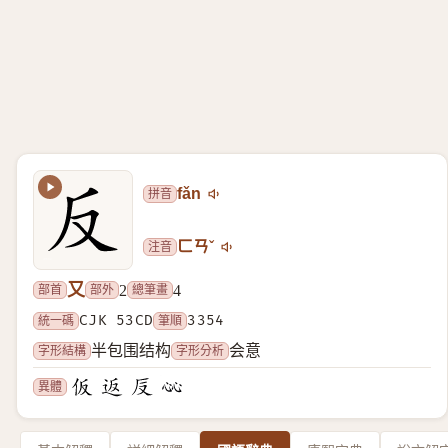
拼音
fǎn
注音
ㄈㄢˇ
又
部首
部外
總筆畫
2
4
統一碼
CJK 53CD
筆順
3354
字形結構
字形分析
半包围结构
会意
異體