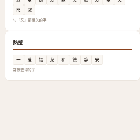
叚
㕢
与「又」部相关的字
熱搜
一
爱
福
龙
和
德
静
安
常被查询的字