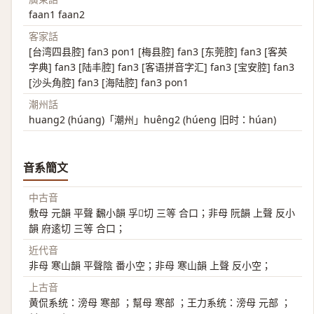
faan1 faan2
客家話
[台湾四县腔] fan3 pon1 [梅县腔] fan3 [东莞腔] fan3 [客英
字典] fan3 [陆丰腔] fan3 [客语拼音字汇] fan3 [宝安腔] fan3
[沙头角腔] fan3 [海陆腔] fan3 pon1
潮州話
huang2 (húang)「潮州」huêng2 (húeng 旧时：húan)
音系簡文
中古音
敷母 元韻 平聲 飜小韻 孚𡋡切 三等 合口；非母 阮韻 上聲 反小
韻 府逺切 三等 合口；
近代音
非母 寒山韻 平聲陰 番小空；非母 寒山韻 上聲 反小空；
上古音
黄侃系统：滂母 寒部 ；幫母 寒部 ；王力系统：滂母 元部 ；