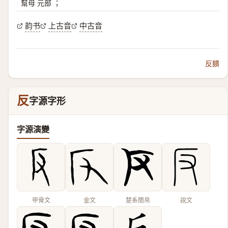
幫母 元部 ；
韵书
上古音
中古音
反饋
反
字源字形
字源演變
甲骨文
金文
楚系簡帛
說文