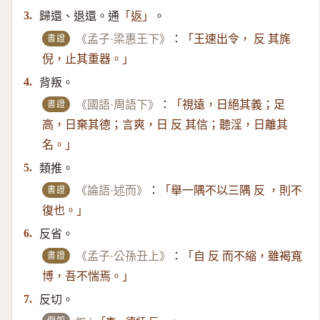
歸還、退還。通
。
3.
「返」
書證
《孟子·梁惠王下》
：
「王速出令， 反 其旄
倪，止其重器。」
背叛。
4.
書證
《國語·周語下》
：
「視遠，日絕其義；足
高，日棄其德；言爽，日 反 其信；聽淫，日離其
名。」
類推。
5.
書證
《論語·述而》
：
「舉一隅不以三隅 反 ，則不
復也。」
反省。
6.
書證
《孟子·公孫丑上》
：
「自 反 而不縮，雖褐寬
博，吾不惴焉。」
反切。
7.