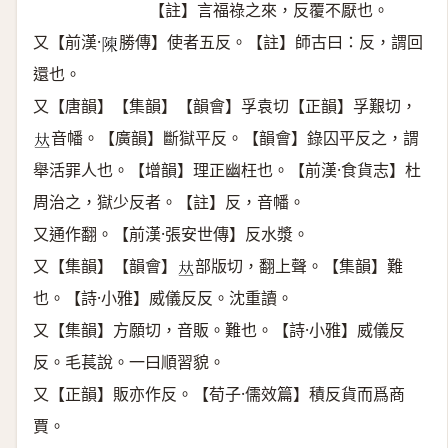
【註】言福祿之來，反覆不厭也。
又【前漢·
勝傳】使者五反。【註】師古曰：反，謂回
𨻰
還也。
又【唐韻】【集韻】【韻會】孚袁切【正韻】孚艱切，
音幡。【廣韻】斷獄平反。【韻會】錄囚平反之，謂
𠀤
舉活罪人也。【增韻】理正幽枉也。【前漢·食貨志】杜
周治之，獄少反者。【註】反，音幡。
又通作翻。【前漢·張安世傳】反水漿。
又【集韻】【韻會】
部版切，翻上聲。【集韻】難
𠀤
也。【詩·小雅】威儀反反。沈重讀。
又【集韻】方願切，音販。難也。【詩·小雅】威儀反
反。毛萇說。一曰順習貌。
又【正韻】販亦作反。【荀子·儒效篇】積反貨而爲商
賈。