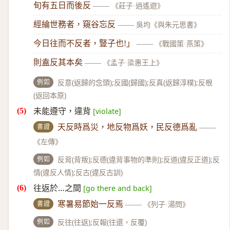
旬有五日而後反
——
《莊子·逍遙遊》
經綸世務者，窺谷忘反
——
吳均《與朱元思書》
今日往而不反者，豎子也!」
——
《戰國策·燕策》
則盍反其本矣
——
《孟子·梁惠王上》
例如
反意(返歸的念頭);反國(歸國);反真(返歸淳樸);反根
(返回本原)
未能遵守，違背
[violate]
書證
天反時爲災，地反物爲妖，民反德爲亂
——
《左傳》
例如
反背(背叛);反德(違背事物的準則);反道(違反正道);反
情(違反人情);反古(違反古訓)
往返於…之間
[go there and back]
書證
寒暑易節始一反焉
——
《列子·湯問》
例如
反往(往返);反報(往還，反覆)