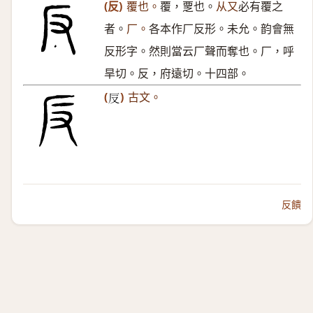
(反)
覆也。
覆，覂也。
从又
必有覆之
者。
厂。
各本作厂反形。未允。韵會無
反形字。然則當云厂聲而奪也。厂，呼
旱切。反，府遠切。十四部。
(
)
古文。
𠬡
反饋