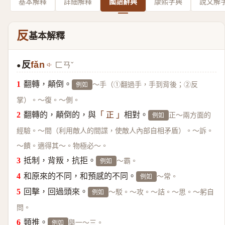
基本解釋
詳細解釋
國語辭典
康熙字典
說文解
反
基本解釋
反
fǎn
ㄈㄢˇ
●
翻轉，顛倒。
～手（①翻過手，手到背後；②反
例如
掌）。～復。～側。
翻轉的，顛倒的，與
相對。
正～兩方面的
「 正 」
例如
經驗。～間（利用敵人的間諜，使敵人內部自相矛盾）。～訴。
～饋。適得其～。物極必～。
抵制，背叛，抗拒。
～霸。
例如
和原來的不同，和預感的不同。
～常。
例如
回擊，回過頭來。
～駁。～攻。～詰。～思。～躬自
例如
問。
類推。
舉一～三。
例如