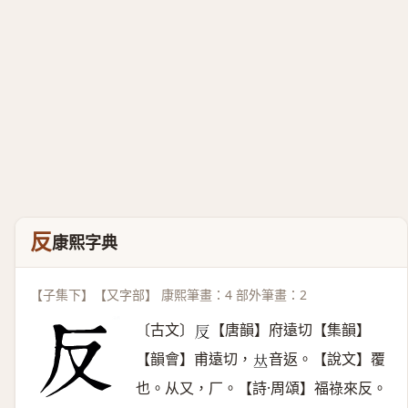
反
康熙字典
【子集下】【又字部】 康熙筆畫：4 部外筆畫：2
〔古文〕
【唐韻】府遠切【集韻】
𠬡
【韻會】甫遠切，
音返。【說文】覆
𠀤
也。从又，厂。【詩·周頌】福祿來反。