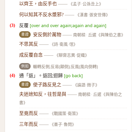
以齊王，由反手也
——
《孟子·公孫丑上》
何以知其不反水漿邪?
——
《漢書·張安世傳》
反覆
[over and over again;again and again]
書證
安反側於萬物
——
南朝樑· 丘遲《與陳伯之書》
不思其反
——
《詩·衛風·氓》
成反覆自念
——
《聊齋志異·促織》
例如
輾轉反側;反易(顛倒);反風(風向倒轉)
通「返」。返回;迴歸
[go back]
書證
使子路反見之
——
《論語·微子》
夫迷途知反，往哲是與
——
南朝樑· 丘遲《與陳伯之
書》
至竟而反
——
《戰國策·衛策》
三年而反
——
《墨子·魯問》