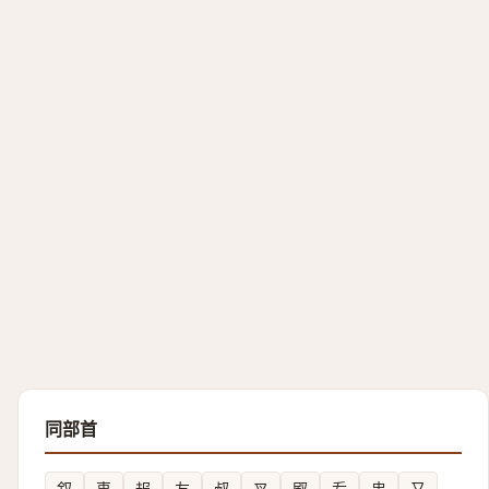
同部首
叙
叓
叝
友
㕟
叉
㕞
叐
㕜
又