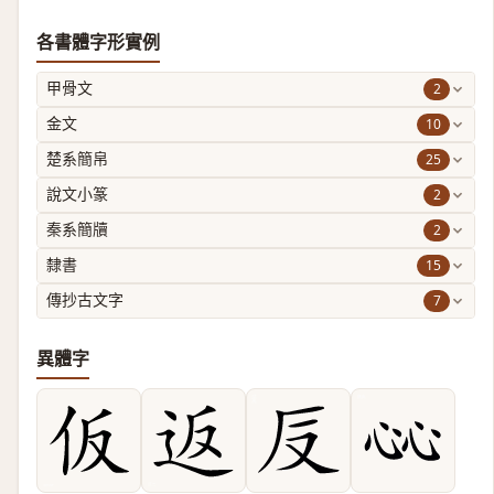
各書體字形實例
2
甲骨文
10
金文
25
楚系簡帛
2
說文小篆
2
秦系簡牘
15
隸書
7
傳抄古文字
異體字