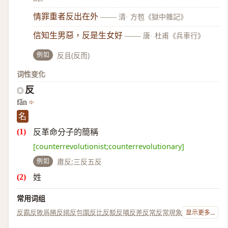
情罪重者反出在外
——
清· 方苞《獄中雜記》
信知生男惡，反是生女好
——
唐· 杜甫《兵車行》
例如
反且(反而)
词性变化
反
◎
fǎn
名
反革命分子的簡稱
[counterrevolutionist;counterrevolutionary]
例如
肅反;三反五反
姓
常用词组
反霸
反敗爲勝
反綁
反包圍
反比
反駁
反哺
反差
反常
反常現象
显示更多...