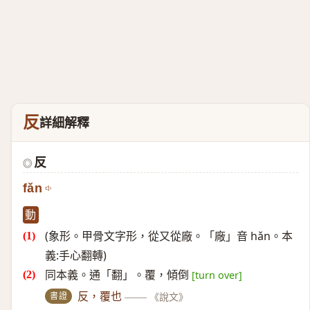
反
詳細解釋
反
◎
fǎn
動
(象形。甲骨文字形，從又從廠。「廠」音 hǎn。本
義:手心翻轉)
同本義。通「翻」。覆，傾倒
[turn over]
書證
反，覆也
——
《說文》