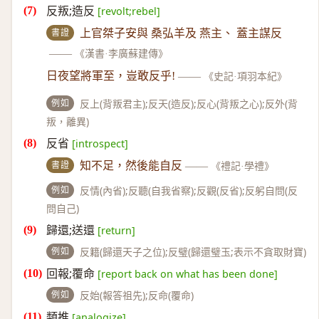
反叛;造反
[revolt;rebel]
書證
上官桀子安與 桑弘羊及 燕主、 蓋主謀反
——
《漢書·李廣蘇建傳》
日夜望將軍至，豈敢反乎!
——
《史記·項羽本紀》
例如
反上(背叛君主);反天(造反);反心(背叛之心);反外(背
叛，離異)
反省
[introspect]
書證
知不足，然後能自反
——
《禮記·學禮》
例如
反情(內省);反聽(自我省察);反觀(反省);反躬自問(反
問自己)
歸還;送還
[return]
例如
反籍(歸還天子之位);反璧(歸還璧玉;表示不貪取財寶)
回報;覆命
[report back on what has been done]
例如
反始(報答祖先);反命(覆命)
類推
[analogize]