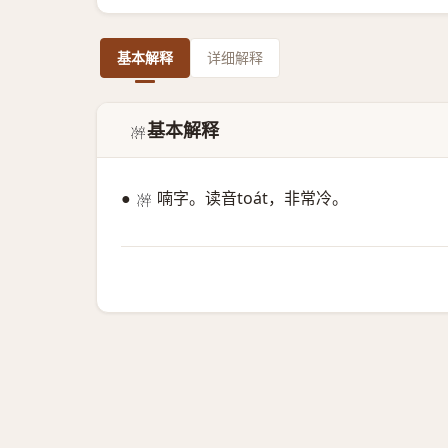
基本解释
详细解释
基本解释
𫥜
●
喃字。读音toát，非常冷。
𫥜