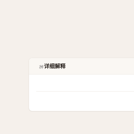
详细解释
𫥜