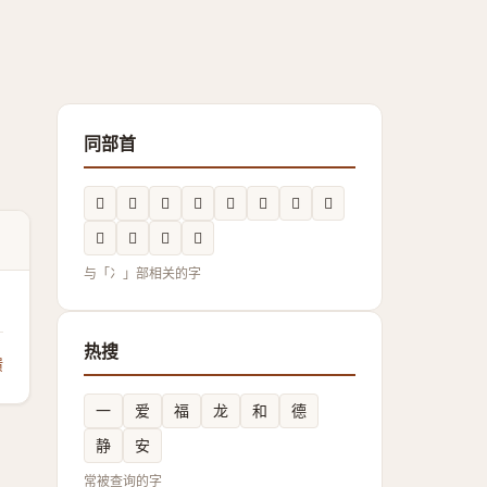
同部首
𪞜
𰃿
𭂤
𱏿
𠘐
𠘛
𫥍
𪞪
𫥂
𲒋
𠗣
𠗪
与「冫」部相关的字
热搜
馈
一
爱
福
龙
和
德
静
安
常被查询的字