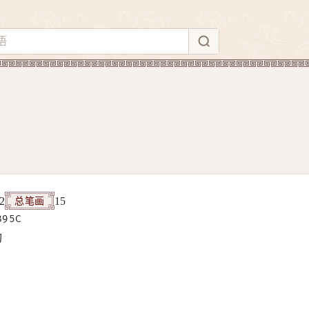
总笔画
2
15
B95C
构