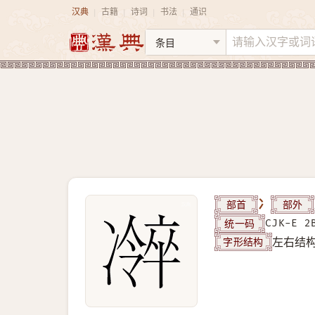
汉典
古籍
诗词
书法
通识
|
|
|
|
部首
冫
部外
统一码
CJK-E 2
字形结构
左右结