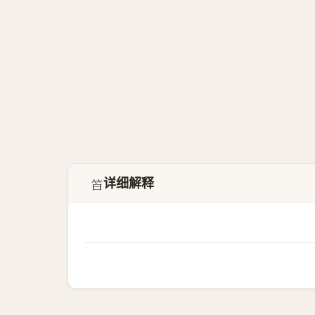
详细解释
𥬝