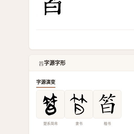
字源字形
𥬝
字源演变
楚系简帛
隶书
楷书