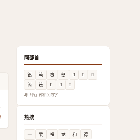
同部首
筤
䉅
簭
䉶
𥴛
𥭗
𥵍
笍
篾
𥷛
𥶒
𥸉
与「竹」部相关的字
馈
热搜
一
爱
福
龙
和
德