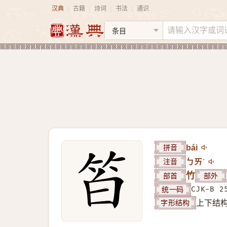
汉典
古籍
诗词
书法
通识
|
|
|
|
拼音
bái
注音
ㄅㄞˊ
部首
竹
部外
统一码
CJK-B 2
字形结构
上下结