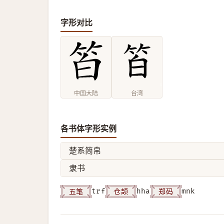
字形对比
中国大陆
台湾
各书体字形实例
楚系简帛
隶书
五笔
仓颉
郑码
trf
hha
mnk