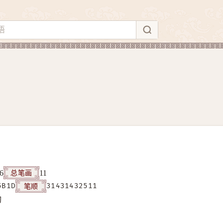
总笔画
6
11
笔顺
5B1D
31431432511
构