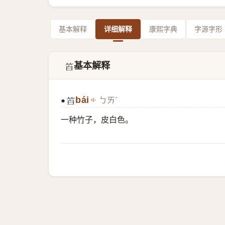
基本解释
详细解释
康熙字典
字源字形
基本解释
𥬝
bái
ㄅㄞˊ
●
𥬝
一种竹子，皮白色。