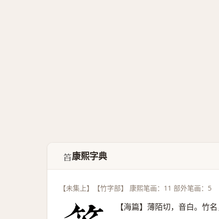
康熙字典
𥬝
【未集上】【竹字部】 康熙笔画：11 部外笔画：5
【海篇】薄陌切，音白。竹名