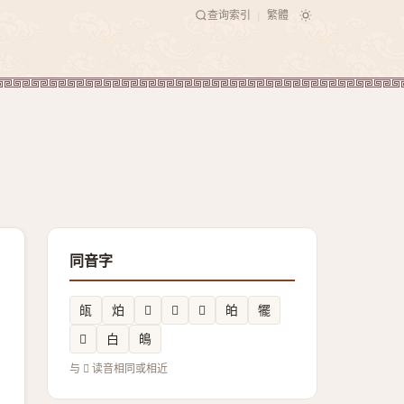
查询索引
繁體
|
同音字
㼟
𤇢
𡛳
𪞜
𡊚
㿟
犤
𪽼
白
䳆
与 𥬝 读音相同或相近