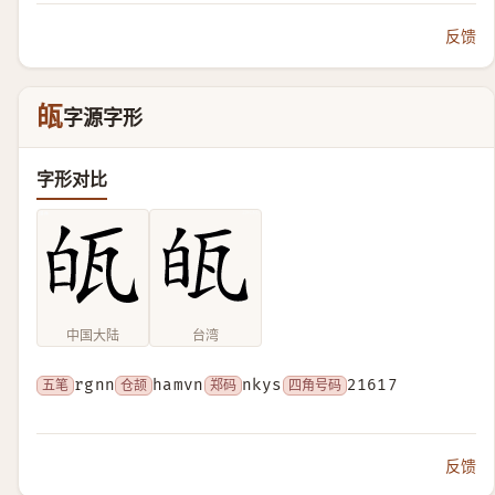
反馈
㼟
字源字形
字形对比
中国大陆
台湾
五笔
rgnn
仓颉
hamvn
郑码
nkys
四角号码
21617
反馈