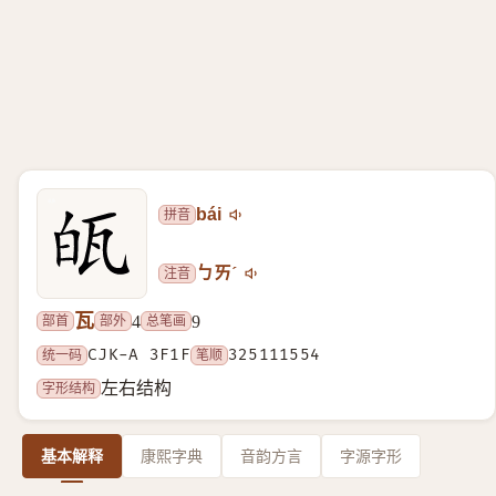
拼音
bái
注音
ㄅㄞˊ
瓦
部首
部外
总笔画
4
9
统一码
CJK-A 3F1F
笔顺
325111554
字形结构
左右结构
基本解释
康熙字典
音韵方言
字源字形