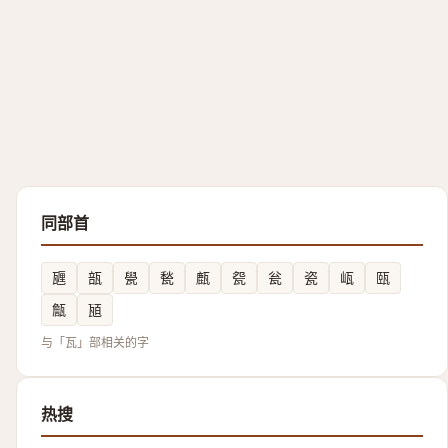
同部首
甅
瓿
㽇
甃
㼾
㼝
瓮
瓷
㼘
㼢
甔
瓸
与「瓦」部相关的字
热搜