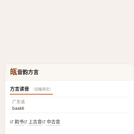
㼟
音韵方言
方言读音
（旧版简文）
广东话
baak6
韵书
上古音
中古音