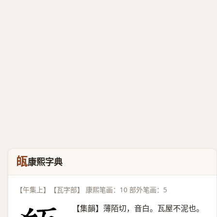
㼟
康熙字典
【午集上】【瓦字部】 康熙笔画：10 部外笔画：5
【集韻】薄陌切，音白。瓦屋不泥也。