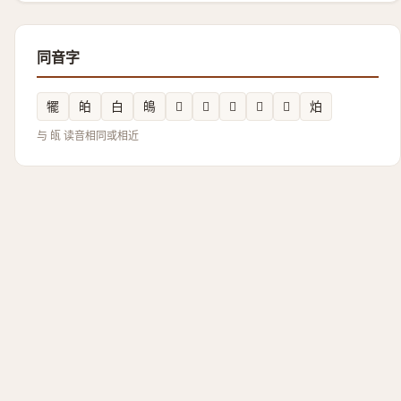
同音字
犤
㿟
白
䳆
𪞜
𪽼
𡛳
𡊚
𥬝
𤇢
与 㼟 读音相同或相近