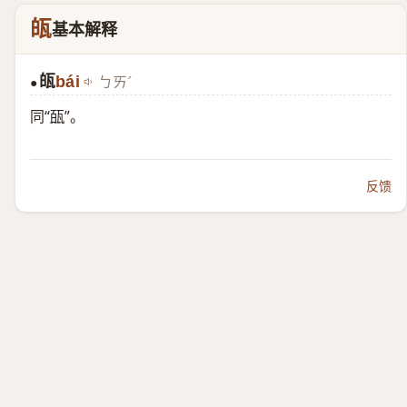
㼟
基本解释
㼟
bái
ㄅㄞˊ
●
同“
㼣
”。
反馈