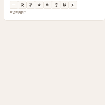
一
爱
福
龙
和
德
静
安
常被查询的字