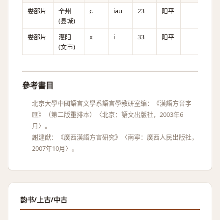
娄邵片
全州
ɕ
iau
23
阳平
(县城)
娄邵片
灌阳
x
i
33
阳平
(文市)
參考書目
北京大學中國語言文學系語言學教研室編：《漢語方音字
匯》（第二版重排本）〈北京：語文出版社，2003年6
月〉。
謝建猷：《廣西漢語方言研究》〈南寧：廣西人民出版社，
2007年10月〉。
韵书/上古/中古