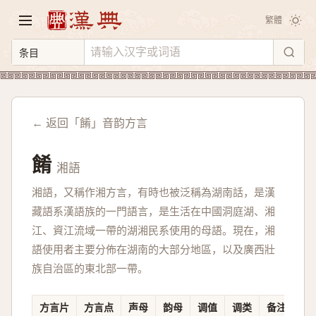
繁體
← 返回「餚」音韵方言
餚
湘語
湘語，又稱作湘方言，有時也被泛稱為湖南話，是漢
藏語系漢語族的一門語言，是生活在中國洞庭湖、湘
江、資江流域一帶的湖湘民系使用的母語。現在，湘
語使用者主要分佈在湖南的大部分地區，以及廣西壯
族自治區的東北部一帶。
方言片
方言点
声母
韵母
调值
调类
备注