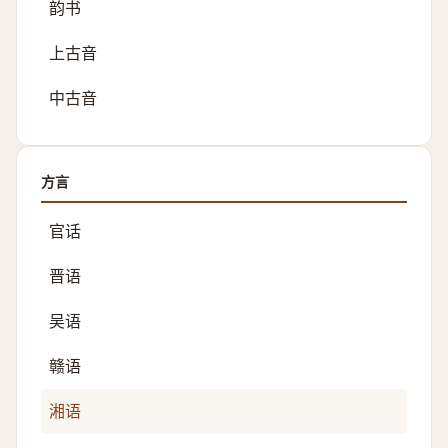
韵书
上古音
中古音
方言
官话
晋语
吴语
赣语
湘语