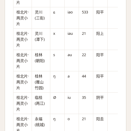
片
桂北片·
灵川
ɕ
iao
533
阳平
两灵小
(三街)
片
桂北片·
灵川
x
iau
21
阳上
两灵小
(潭下)
片
桂北片·
桂林
s
au
22
阳平
两灵小
(朝阳)
片
桂北片·
桂林
ŋ
a
44
阳平
两灵小
(雁山
片
竹园)
桂北片·
临桂
Ø
iu
35
阴平
两灵小
(两江)
片
桂北片·
永福
ŋ
o
21
阳去
两灵小
(桃城)
片