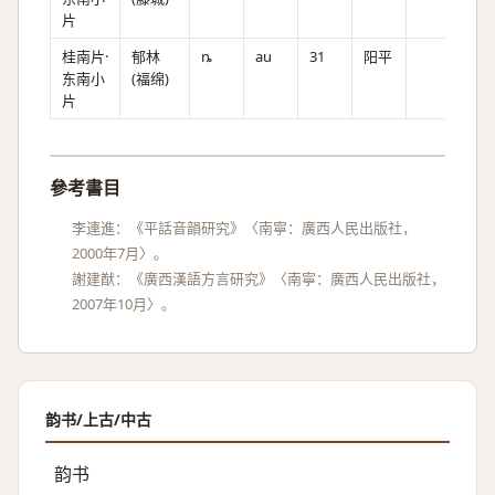
片
桂南片·
郁林
ȵ
au
31
阳平
东南小
(福绵)
片
參考書目
李連進：《平話音韻研究》〈南寧：廣西人民出版社，
2000年7月〉。
謝建猷：《廣西漢語方言研究》〈南寧：廣西人民出版社，
2007年10月〉。
韵书/上古/中古
韵书