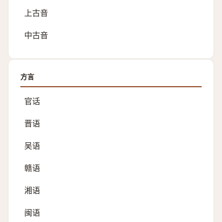
上古音
中古音
方言
官话
晋语
吴语
赣语
湘语
闽语