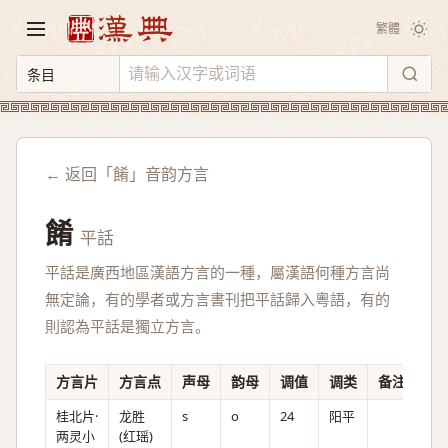
繁體
← 返回「餚」音韵方言
餚
平話
平話是廣西地區漢語方言的一種，屬漢語何種方言尚
無定論，有的學者或方言書刊把平話歸入粵語，有的
則認為平話是獨立方言。
方言片
方言点
声母
韵母
调值
调类
备注
桂北片·
龙胜
s
o
24
阳平
两灵小
(红瑶)