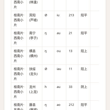
西南小
(林逢)
片
桂南片·
宾阳
Ø
iu
213
阳平
西南小
(芦墟)
片
桂南片·
南宁
ŋ
au
21
阳平
西南小
(亭子)
片
桂南片·
横县
ŋ
ou
13
阳上
西南小
(横州)
片
桂南片·
扶绥
Ø
iau
11
阳上
西南小
(龙头)
片
桂南片·
龙州
h
au
33
阴上
西南小
(上龙)
片
桂南片·
藤县
ŋ
ao
212
阳平
东南小
(藤城)