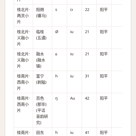
桂北片·
阳朔
s
iɔ
22
阳平
两灵小
(骥马)
片
桂北片·
临桂
Ø
iu
21
阳平
义融小
(五通)
片
桂北片·
融水
ɕ
iu
21
阳平
义融小
(融水
片
镇)
桂南片·
富宁
h
iu
31
阳平
西南小
(剥隘)
片
桂南片·
百色
ŋ
Au
42
阳平
西南小
(那毕)
片
(平话
音韵研
究)
桂南片·
田东
h
iu
41
阳平