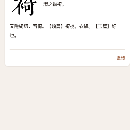
謂之襜裿。
又隱綺切，音倚。【類篇】裿䘦，衣貌。【玉篇】好
也。
反馈