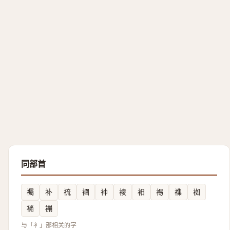
同部首
䙱
补
裗
䙟
䘜
裬
衵
裼
襍
袽
䘷
䙖
与「衤」部相关的字