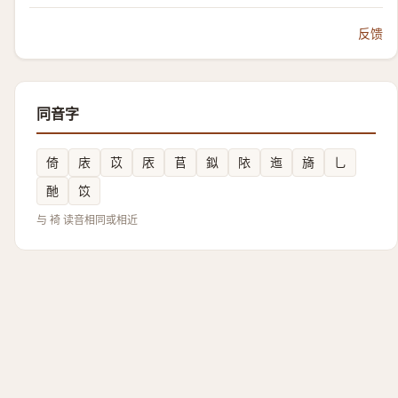
反馈
同音字
倚
庡
苡
㕈
苢
鉯
䧇
迤
旖
乚
酏
笖
与 裿 读音相同或相近