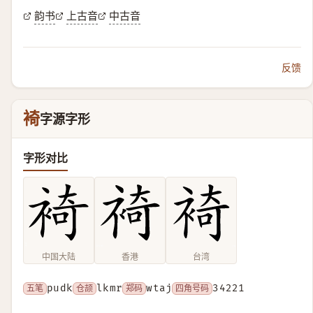
韵书
上古音
中古音
反馈
裿
字源字形
字形对比
中国大陆
香港
台湾
五笔
pudk
仓颉
lkmr
郑码
wtaj
四角号码
34221