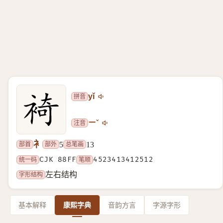
拼音
yǐ
注音
ㄧˇ
衤
部首
部外
总笔画
5
13
统一码
CJK 88FF
笔顺
4523413412512
字形结构
左右结构
基本解释
康熙字典
音韵方言
字源字形