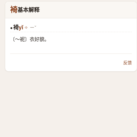
裿
基本解释
裿
yǐ
ㄧˇ
●
〔～䘦〕衣好貌。
反馈