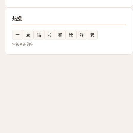
热搜
一
爱
福
龙
和
德
静
安
常被查询的字