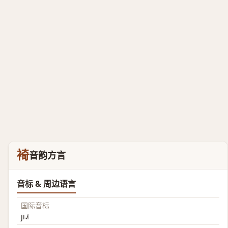
裿
音韵方言
音标 & 周边语言
国际音标
ji˨˩˦