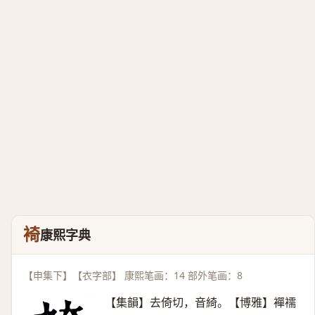
裿
康熙字典
【申集下】【衣字部】 康熙笔画：14 部外笔画：8
【集韻】去倚切，音綺。【博雅】襌襦