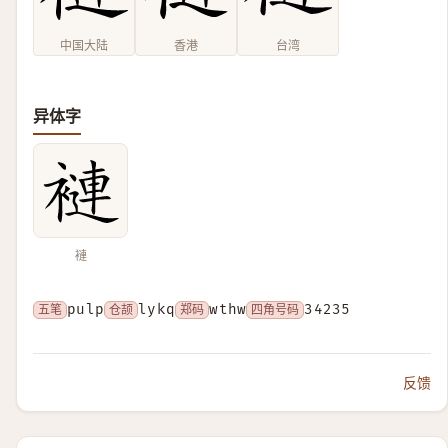
中国大陆
香港
台湾
异体字
褳
五笔
pulp
仓颉
lykq
郑码
wthw
四角号码
34235
反馈