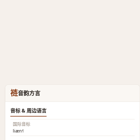
裢
音韵方言
音标 & 周边语言
国际音标
liæn˧˥