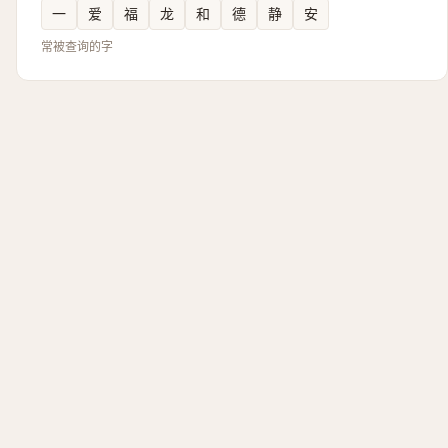
一
爱
福
龙
和
德
静
安
常被查询的字