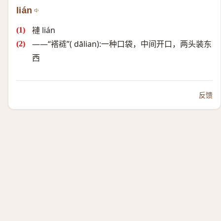
lián
褳 lián
——“褡裢”( dālian):一种口袋，中间开口，两头装东
西
反馈