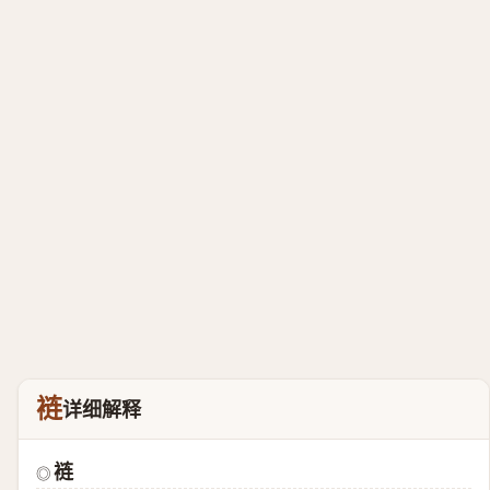
裢
详细解释
裢
◎