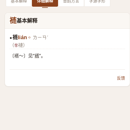
基本解释
详细解释
音韵方言
字源字形
裢
基本解释
裢
lián
ㄌㄧㄢˊ
●
（
褳）
〔褡～〕见“
褡
”。
反馈