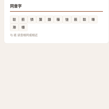
同音字
联
籨
憐
簾
䭑
䆂
慩
籢
聫
䁠
㶌
㡘
与 裢 读音相同或相近