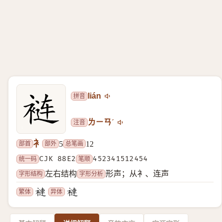
拼音
lián
注音
ㄌㄧㄢˊ
衤
部首
部外
总笔画
5
12
统一码
CJK 88E2
笔顺
452341512454
字形结构
字形分析
左右结构
形声；从衤、连声
繁体
异体