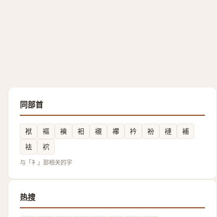
同部首
袱
䙔
襫
衵
襯
襻
衿
衯
褳
補
袪
袕
与「衤」部相关的字
热搜