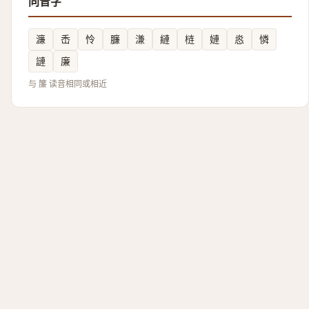
同音字
濂
㟀
怜
臁
溓
縺
梿
㜕
㥕
憐
謰
廉
与 簾 读音相同或相近