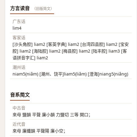
方言读音
（旧版简文）
广东话
lim4
客家话
[沙头角腔] liam2 [客英字典] liam2 [台湾四县腔] liam2 [宝安
腔] liam2 [海陆腔] liam2 [梅县腔] liam2 [陆丰腔] liam3 [客
语拼音字汇] liam2
潮州话
niam5(niâm) [潮州、饶平]liam5(liâm) [澄海]niang5(niâng)
音系简文
中古音
來母 鹽韻 平聲 廉小韻 力鹽切 三等 開口；
近代音
來母 廉纖韻 平聲陽 廉小空；