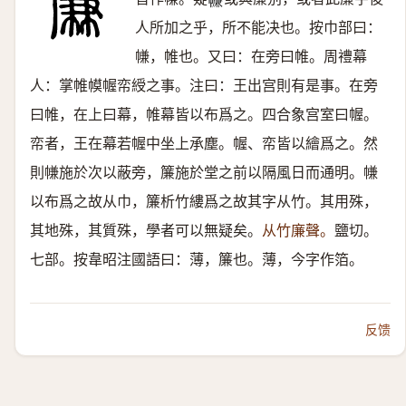
𢅏
人所加之乎，所不能决也。按巾部曰：
㡘，帷也。又曰：在旁曰帷。周禮幕
人：掌帷幙幄帟綬之事。注曰：王出宫則有是事。在旁
曰帷，在上曰幕，帷幕皆以布爲之。四合象宫室曰幄。
帟者，王在幕若幄中坐上承塵。幄、帟皆以繪爲之。然
則㡘施於次以蔽旁，簾施於堂之前以隔風日而通明。㡘
以布爲之故从巾，簾析竹縷爲之故其字从竹。其用殊，
其地殊，其質殊，學者可以無疑矣。
从竹廉聲。
鹽切。
七部。按韋昭注國語曰：薄，簾也。薄，今字作箔。
反馈