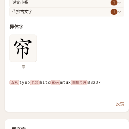
1
说文小篆
1
传抄古文字
异体字
帘
五笔
tyuo
仓颉
hitc
郑码
mtux
四角号码
88237
反馈