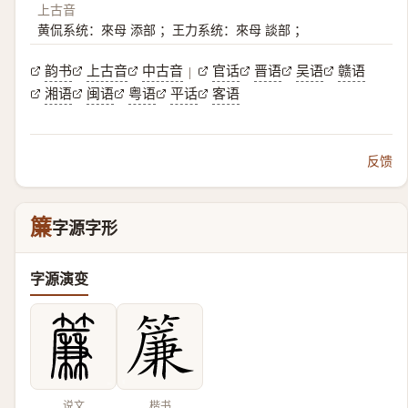
上古音
黄侃系统：來母 添部 ；王力系统：來母 談部 ；
韵书
上古音
中古音
官话
晋语
吴语
赣语
|
湘语
闽语
粤语
平话
客语
反馈
簾
字源字形
字源演变
说文
楷书