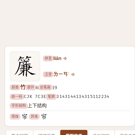
拼音
lián
注音
ㄌㄧㄢˊ
竹
部首
部外
总笔画
6
19
统一码
CJK 7C3E
笔顺
3143144134315112234
字形结构
上下结构
简体
异体