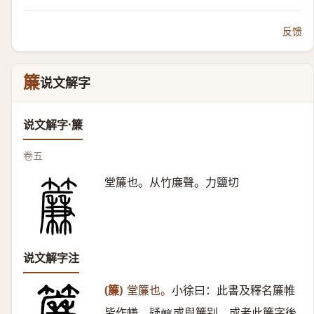
反馈
簾
说文解字
说文解字·簾
卷五
堂簾也。从竹廉聲。力鹽切
说文解字注
(簾)
堂簾也。
小徐曰：此書及釋名簾帷
皆作㡘。疑
或與簾别，或者此簾字後