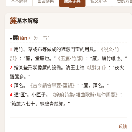
基本解释
國語辭典
康熙字典
说文解字
音韵方
簾
基本解释
簾
lián
ㄌㄧㄢˊ
●
用竹、葦或布等做成的遮蔽門窗的用具。
《説文•竹
：“簾，堂簾也。”
：“簾，編竹帷也。”
部》
《玉篇•竹部》
指某些形狀像簾的設備。清王士禛
：“夜火
《趙北口》
蟹簾多。”
籜名。
：“簾，籜名。”
《古今韻會舉要•鹽韻》
通“匳”。小匣子。
：
《樂府詩集•雜曲歌辭•焦仲卿妻》
“箱簾六七十，緑碧青絲繩。”
反馈