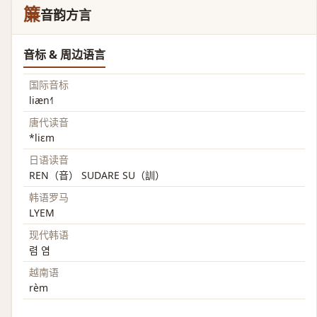
簾
音韵方言
音标 & 周边语言
国际音标
liæn˧˥
唐代读音
*liɛm
日语读音
REN（音） SUDARE SU（訓）
韩语罗马
LYEM
现代韩语
렴 염
越南语
rèm