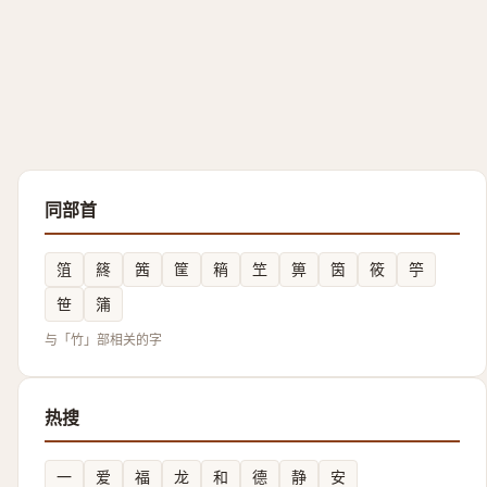
同部首
䈌
䈺
䇴
筐
䈾
笁
箅
筃
筱
䇡
笹
䈬
与「竹」部相关的字
热搜
一
爱
福
龙
和
德
静
安