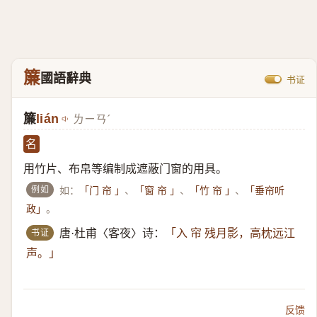
簾
國語辭典
书证
簾
lián
ㄌㄧㄢˊ
名
用竹片、布帛等编制成遮蔽门窗的用具。
例如
如：
、
、
、
「门 帘 」
「窗 帘 」
「竹 帘 」
「垂帘听
。
政」
书证
唐·杜甫〈客夜〉诗：
「入 帘 残月影，高枕远江
声。」
反馈