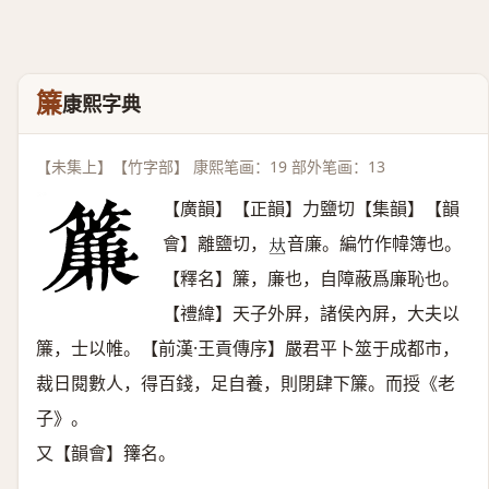
簾
康熙字典
【未集上】【竹字部】 康熙笔画：19 部外笔画：13
【廣韻】【正韻】力鹽切【集韻】【韻
會】離鹽切，
音廉。編竹作幃簿也。
𠀤
【釋名】簾，廉也，自障蔽爲廉恥也。
【禮緯】天子外屛，諸侯內屛，大夫以
簾，士以帷。【前漢·王貢傳序】嚴君平卜筮于成都市，
裁日閱數人，得百錢，足自養，則閉肆下簾。而授《老
子》。
又【韻會】籜名。