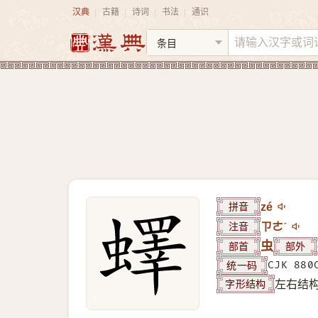
汉典
古籍
诗词
书法
通识
|
|
|
|
拼音
zé
注音
ㄗㄜˊ
部首
虫
部外
统一码
CJK 880
字形结构
左右结