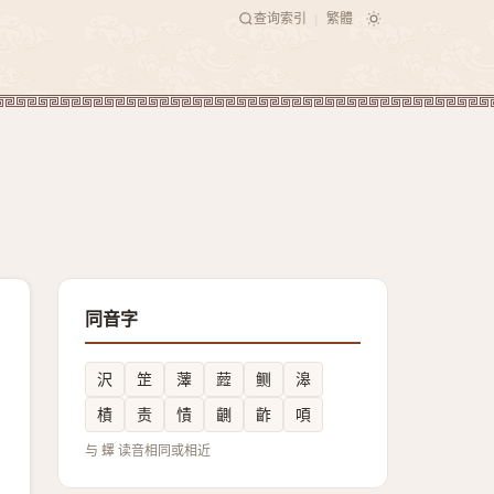
查询索引
繁體
|
同音字
沢
䇥
䕪
䔼
鲗
滜
樍
责
㥽
䶡
齚
㖽
与 蠌 读音相同或相近