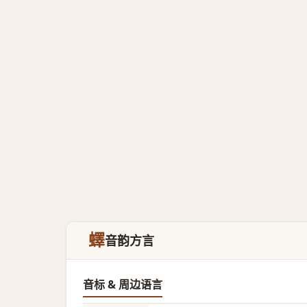
蠌
音韵方言
音标 & 周边语言