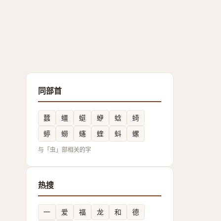
同部首
蠺
䗵
䗴
蛜
蛿
䗁
蝏
蟧
䘆
蝰
蚪
螺
与「虫」部相关的字
热搜
一
爱
福
龙
和
德