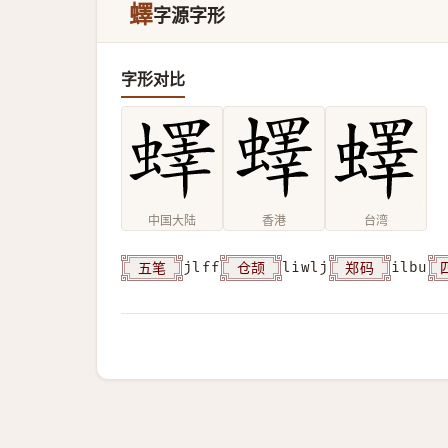
蠌
字源字形
字形对比
中国大陆
香港
台湾
五笔
仓颉
郑码
jlff
liwlj
ilbu