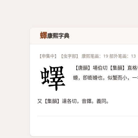
蠌
康熙字典
【申集中】【虫字部】 康熙笔画：19 部外笔画：13
【唐韻】場伯切【集韻】直格
螖，卽蟛螖也，似蟹而小，一
又【集韻】達各切，音鐸。義同。