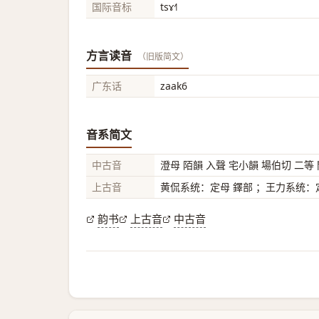
国际音标
tsɤ˧˥
方言读音
（旧版简文）
广东话
zaak6
音系简文
中古音
澄母 陌韻 入聲 宅小韻 場伯切 二等
上古音
黄侃系统：定母 鐸部 ；王力系统：定
韵书
上古音
中古音