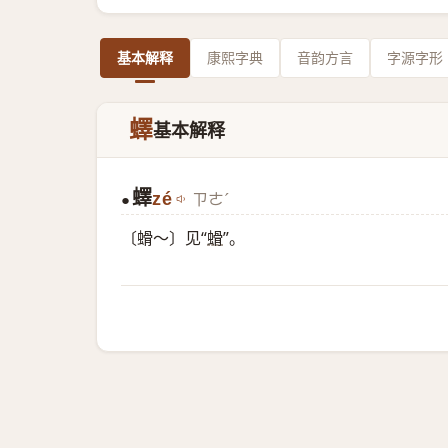
基本解释
康熙字典
音韵方言
字源字形
蠌
基本解释
蠌
zé
ㄗㄜˊ
●
〔螖～〕见“
螖
”。