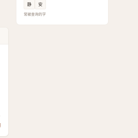
静
安
常被查询的字
】
馈