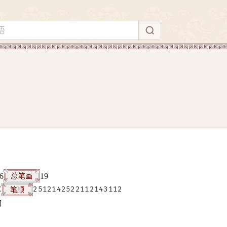
总笔画
6
19
笔顺
C
2512142522112143112
构