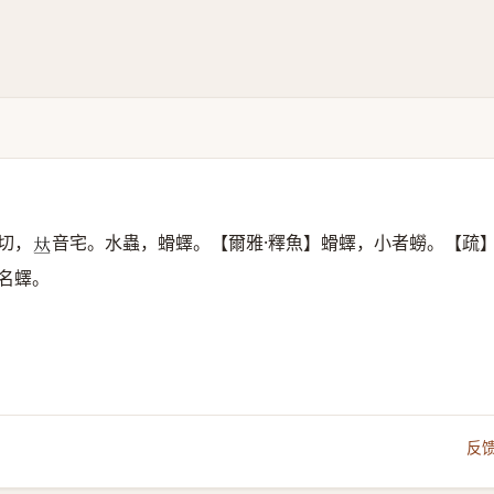
切，
音宅。水蟲，螖蠌。【爾雅·釋魚】螖蠌，小者蟧。【疏
𠀤
名蠌。
反