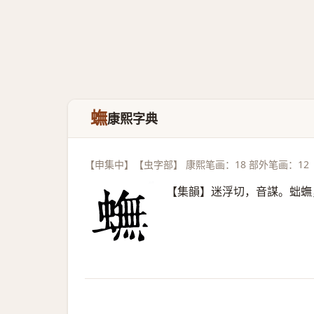
蟱
康熙字典
【申集中】【虫字部】 康熙笔画：18 部外笔画：12
【集韻】迷浮切，音謀。䖦蟱