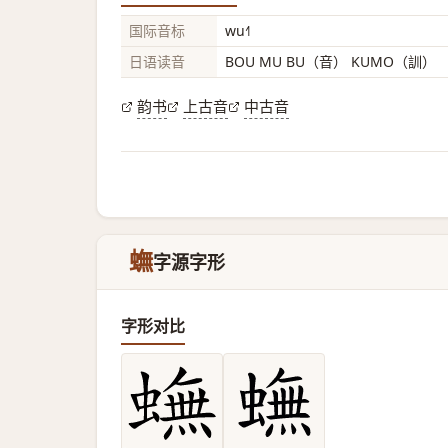
国际音标
wu˧˥
日语读音
BOU MU BU（音） KUMO（訓）
韵书
上古音
中古音
蟱
字源字形
字形对比