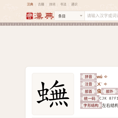
汉典
古籍
诗词
书法
通识
|
|
|
|
拼音
wú
注音
ㄨˊ
部首
虫
部外
统一码
CJK 87F
字形结构
左右结