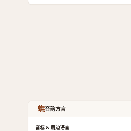
蟱
音韵方言
音标 & 周边语言