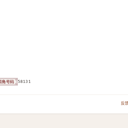
四角号码
58131
反