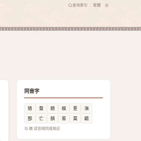
查询索引
繁體
|
同音字
铻
蝥
鋙
蜈
㐚
潕
郚
亡
䫓
䓊
茣
齬
与 蟱 读音相同或相近