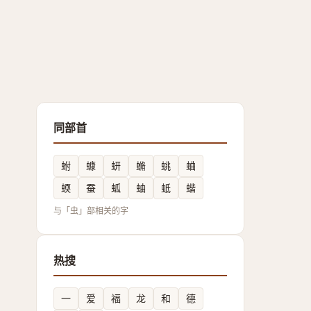
同部首
蚹
䗧
蚈
䗛
䖴
蛐
蝡
蚕
蛌
蚰
蚳
蝔
与「虫」部相关的字
热搜
一
爱
福
龙
和
德