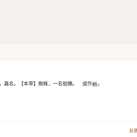
，蟲名。【本草】蜘蛛，一名䖦蟱。 或作
。
𧎄
反