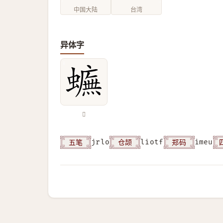
中国大陆
台湾
异体字
𧓼
五笔
仓颉
郑码
jrlo
liotf
imeu