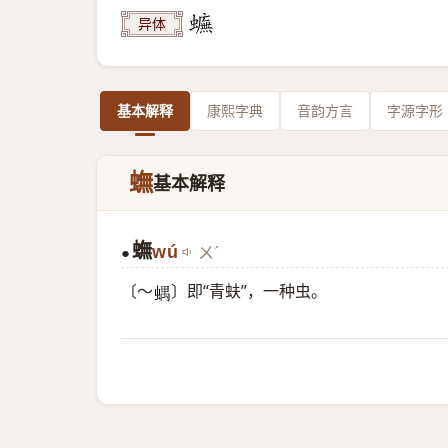
异体
基本解释
康熙字典
音韵方言
字源字形
蟱
基本解释
蟱
wú
ㄨˊ
●
〔～
〕即“青蚨”，一种虫。
𧍪