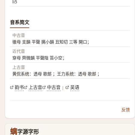
li5
音系简文
中古音
徹母 支韻 平聲 摛小韻 丑知切 三等 開口；
近代音
穿母 齊微韻 平聲陰 笞小空；
上古音
黄侃系统：透母 歌部 ；王力系统：透母 歌部 ；
韵书
上古音
中古音
吴语
|
反馈
螭
字源字形