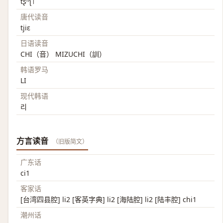
tʂʰʅ˥
唐代读音
tjiɛ
日语读音
CHI（音） MIZUCHI（訓）
韩语罗马
LI
现代韩语
리
方言读音
（旧版简文）
广东话
ci1
客家话
[台湾四县腔] li2 [客英字典] li2 [海陆腔] li2 [陆丰腔] chi1
潮州话