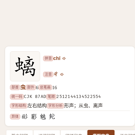
拼音
chī
注音
ㄔ
虫
部首
部外
总笔画
6
16
统一码
CJK 87AD
笔顺
2512144134522554
字形结构
字形分析
左右结构
形声；从虫、离声
异体