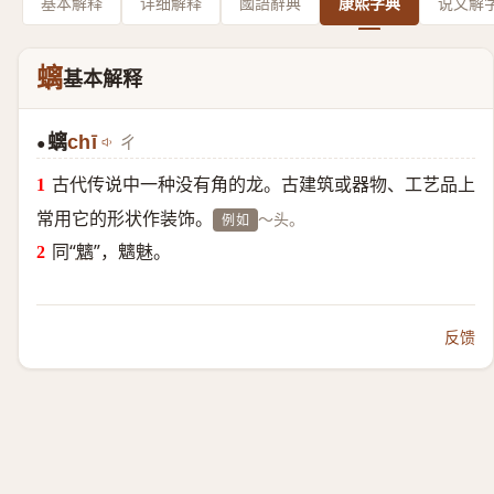
基本解释
详细解释
國語辭典
康熙字典
说文解
螭
基本解释
螭
chī
ㄔ
●
古代传说中一种没有角的龙。古建筑或器物、工艺品上
常用它的形状作装饰。
～头。
例如
同“
魑
”，魑魅。
反馈