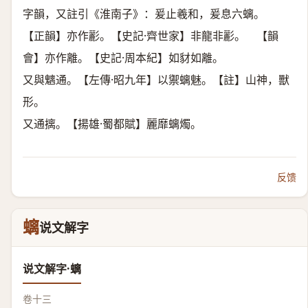
字韻，又註引《淮南子》：爰止羲和，爰息六螭。
【正韻】亦作彲。【史記·齊世家】非龍非彲。 【韻
會】亦作離。【史記·周本紀】如豺如離。
又與魑通。【左傳·昭九年】以禦螭魅。【註】山神，獸
形。
又通摛。【揚雄·蜀都賦】麗靡螭燭。
反馈
螭
说文解字
说文解字·螭
卷十三