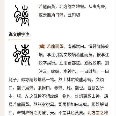
若龍而黃，北方謂之地螻。从虫离聲。
或云無角曰螭。丑知切
说文解字注
(螭)
若龍而黃。
南都賦曰。憚夔龍怖蛟
螭。李注引說文蛟螭若龍而黃。按李注
蛟字誤衍。左思蜀都賦。或藏蛟螭。劉
注云。蛟螭、水神也。一曰雌龍。一曰
龍子。似亦謂蛟螭爲一物。然上林賦蛟龍赤螭。文穎
曰。龍子爲螭。張揖曰。赤螭、雌。龍也。皆劉說所
本。張、左之賦皆不謂蛟螭一物也。許謂离爲山神。螭
爲若龍而黃。與諸家說異。司馬相如曰赤螭。楊雄解嘲
曰。翠虯絳螭之將登乎天。不謂其色黃矣。
北方謂之地