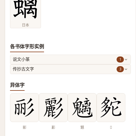
日本
各书体字形实例
1
说文小篆
3
传抄古文字
异体字
彨
彲
魑
𡖟