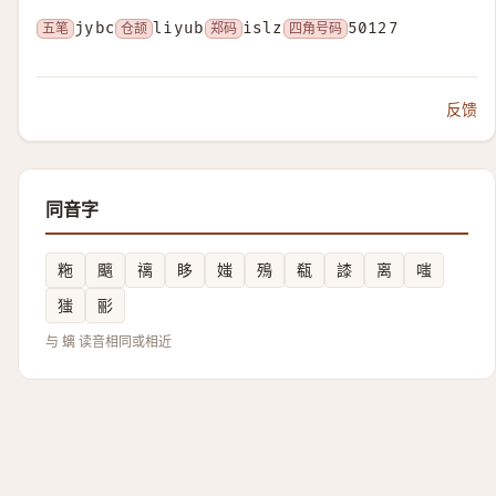
五笔
jybc
仓颉
liyub
郑码
islz
四角号码
50127
反馈
同音字
粚
䬜
䄜
眵
媸
殦
瓻
䜉
离
嗤
㺈
彨
与 螭 读音相同或相近