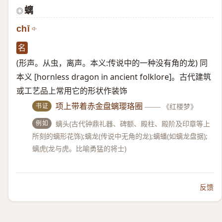
螭
◎
chī
名
(形声。从虫，离声。本义:传说中的一种没有角的龙) 同
本义 [hornless dragon in ancient folklore]。古代建筑
或工艺品上常用它的形状作装饰
书证
项上带着赤金盘螭璎珞圈
——
《红楼梦》
例如
螭头(古代钟鼎礼器、碑额、殿柱、殿阶及印章等上
所刻的螭形花饰);螭龙(传说中无角的龙);螭蟠(如螭龙盘据);
螭虎(龙与虎。比喻勇猛的将士)
反馈