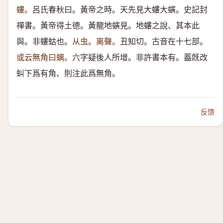
螻。
呂氏春秋曰。黃帝之時。天先見大螻大螾。史記封
禪書。黃帝得土德。黃龍地螾見。地螻之說、其本此
與。非螻蛄也。
从虫。离聲。
丑知切。古音在十七部。
或云無角曰螭。
六字疑後人所增。非許書本有。葢旣改
虯下爲有角、則注此爲無角。
反馈