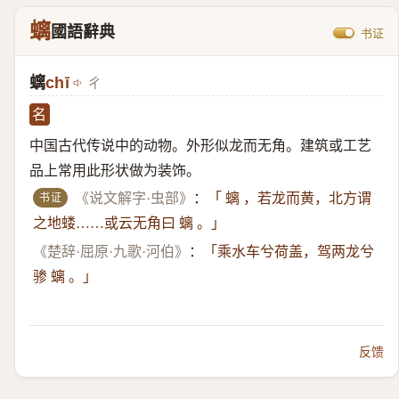
螭
國語辭典
书证
螭
chī
ㄔ
名
中国古代传说中的动物。外形似龙而无角。建筑或工艺
品上常用此形状做为装饰。
书证
《说文解字·虫部》
：
「 螭 ，若龙而黄，北方谓
之地蝼……或云无角曰 螭 。」
《楚辞·屈原·九歌·河伯》
：
「乘水车兮荷盖，驾两龙兮
骖 螭 。」
反馈