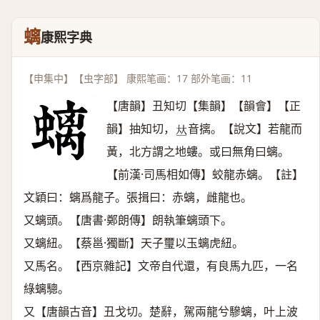
螭
康熙字典
【申集中】【虫字部】 康熙笔画：17 部外笔画：11
【唐韻】丑知切【集韻】【韻會】【正
韻】抽知切，
音摛。【說文】若龍而
𠀤
黃，北方謂之地螻。或曰無角曰螭。
【前漢·司馬相如傳】蛟龍赤螭。【註】
文穎曰：螭爲龍子。張揖曰：赤螭，雌龍也。
又螭頭。【唐書·鄭朗傳】朗執筆螭頭下。
又螭紐。【蔡邕·獨斷】天子璽以玉螭虎紐。
又馬名。【西京雜記】文帝自代還，有良馬九匹，一名
綠螭驄。
又【唐韻古音】丑戈切。楚辭，駕兩龍兮驂螭，叶上波