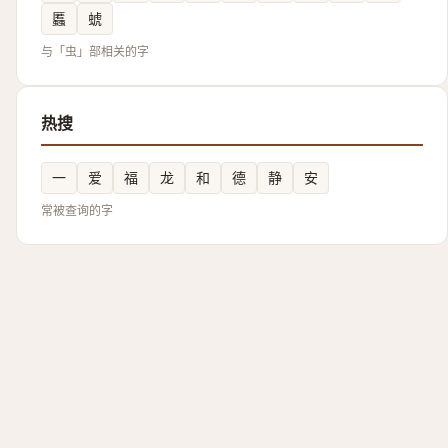
䘌
䗂
与「虫」部相关的字
热搜
一
爱
福
龙
和
德
静
安
常被查询的字