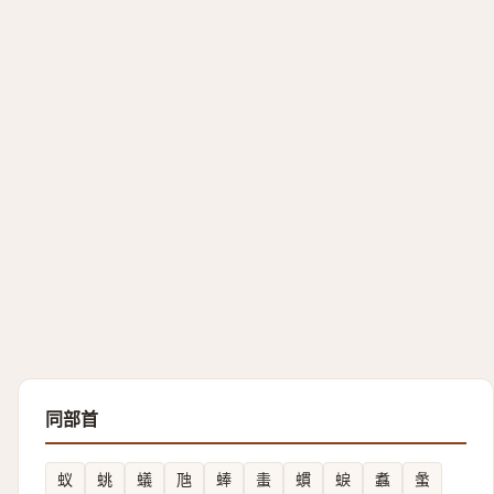
同部首
蚁
䖴
蟻
虺
蜯
䖯
䗰
蜧
䘄
䗍