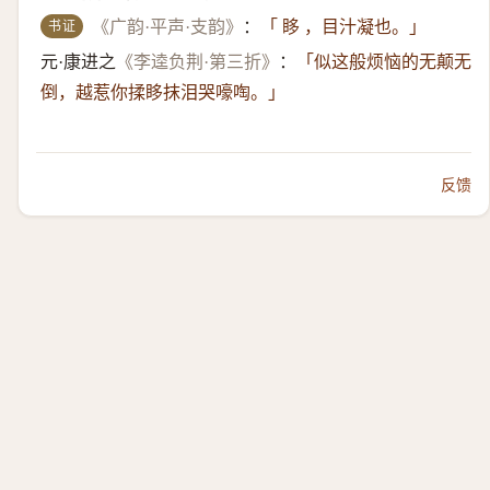
书证
《广韵·平声·支韵》
：
「 眵 ，目汁凝也。」
元·康进之
《李逵负荆·第三折》
：
「似这般烦恼的无颠无
倒，越惹你揉眵抹泪哭嚎啕。」
反馈