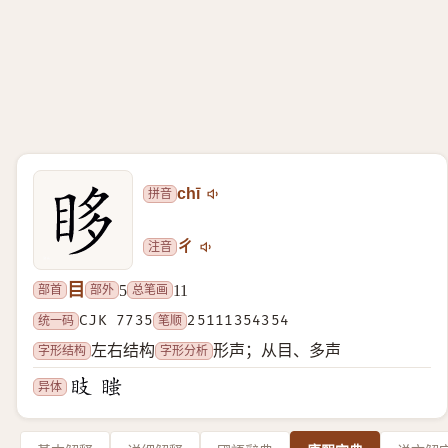
拼音
chī
注音
ㄔ
目
部首
部外
总笔画
5
11
统一码
CJK 7735
笔顺
25111354354
字形结构
字形分析
左右结构
形声；从目、多声
异体