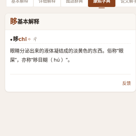
基本解释
详细解释
國語辭典
康熙字典
说文解
眵
基本解释
眵
chī
ㄔ
●
眼睛分泌出来的液体凝结成的淡黄色的东西。俗称“眼
屎”，亦称“眵目糊（ hú ）”。
反馈