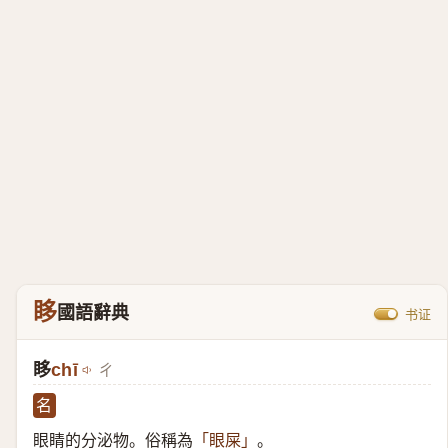
眵
國語辭典
书证
眵
chī
ㄔ
名
眼睛的分泌物。俗稱為
。
「眼屎」