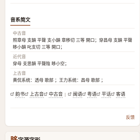
音系简文
中古音
照章母 支韻 平聲 支小韻 章移切 三等 開口；穿昌母 支韻 平聲
眵小韻 叱支切 三等 開口；
近代音
穿母 支思韻 平聲陰 眵小空；
上古音
黄侃系统：透母 歌部 ；王力系统：昌母 歌部 ；
韵书
上古音
中古音
闽语
粤语
平话
客语
|
反馈