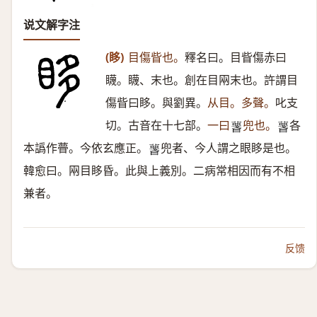
说文解字注
(眵)
目傷眥也。
釋名曰。目眥傷赤曰
䁾。䁾、末也。創在目㒳末也。許謂目
傷眥曰眵。與劉異。
从目。多聲。
叱支
切。古音在十七部。
一曰
兜也。
各
𥋚
𥋚
本譌作瞢。今依玄應正。
兜者、今人謂之眼眵是也。
𥋚
韓愈曰。㒳目眵昏。此與上義別。二病常相因而有不相
兼者。
反馈