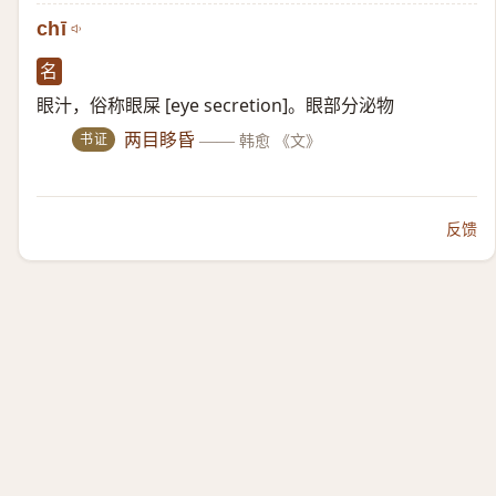
chī
名
眼汁，俗称眼屎 [eye secretion]。眼部分泌物
书证
两目眵昏
——
韩愈 《文》
反馈