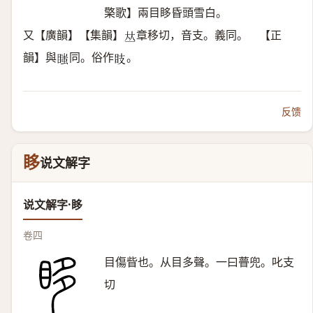
檠歌】兩目眵昏頭雪白。
又【廣韻】【集韻】
章移切，音支。義同。 【正
𠀤
韻】與
同。俗作
。
𥉍
𥄏
反馈
眵
说文解字
说文解字·眵
卷四
目傷眥也。从目多聲。一曰瞢兜。叱支
切