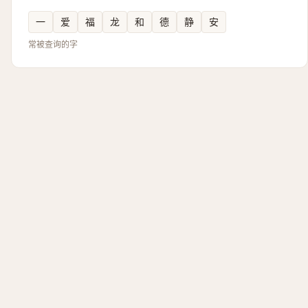
一
爱
福
龙
和
德
静
安
常被查询的字