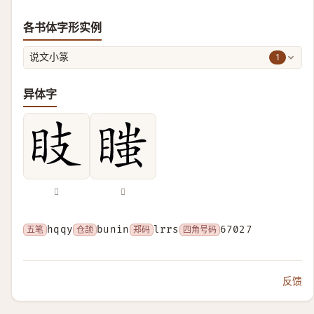
各书体字形实例
1
说文小篆
异体字
𥄏
𥉍
五笔
hqqy
仓颉
bunin
郑码
lrrs
四角号码
67027
反馈