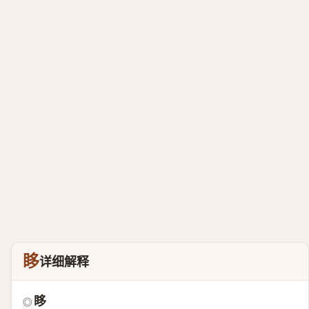
眵
详细解释
眵
◎