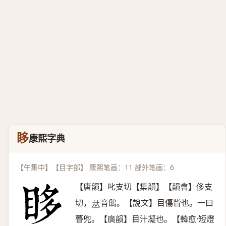
眵
康熙字典
【午集中】【目字部】 康熙笔画：11 部外笔画：6
【唐韻】叱支切【集韻】【韻會】侈支
切，
音鴟。【說文】目傷眥也。一曰
𠀤
瞢兜。【廣韻】目汁凝也。【韓愈·短燈