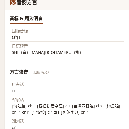
眵
音韵方言
音标 & 周边语言
国际音标
tʂʰʅ˥
日语读音
SHI（音） MANAJIRIOITAMERU（訓）
方言读音
（旧版简文）
广东话
ci1
客家话
[海陆腔] chi1 [客语拼音字汇] ci1 [台湾四县腔] cih1 [梅县腔]
chii1 chi1 [宝安腔] ci1 zi1 [客英字典] chi1
潮州话
ci1