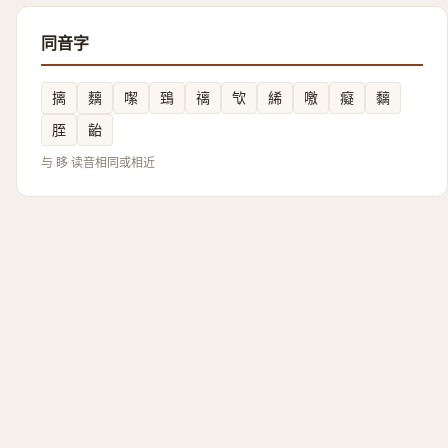
同音字
摛
麶
噄
鵄
䄜
㰟
絺
噭
癡
黐
胵
齝
与 眵 读音相同或相近