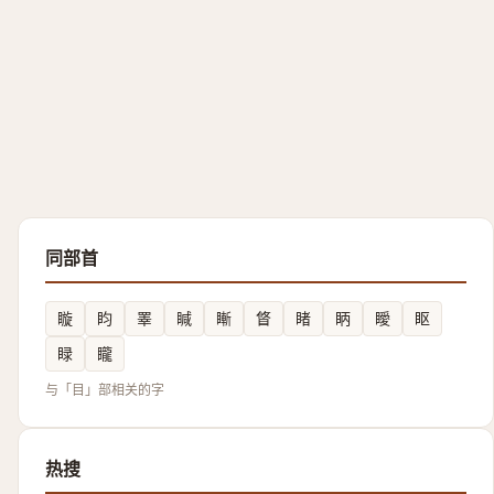
同部首
䁢
盷
睪
䁍
䁪
䀺
睹
眪
瞹
眍
睩
矓
与「目」部相关的字
热搜