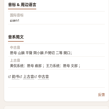
音标 & 周边语言
国际音标
ɕiæn˧˥
音系简文
中古音
匣母 山韻 平聲 閑小韻 戶閒切 二等 開口；
上古音
黄侃系统：匣母 痕部 ；王力系统：匣母 文部 ；
韵书
上古音
中古音
反馈