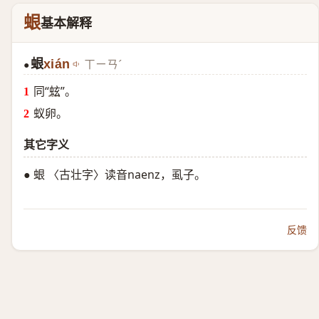
蛝
基本解释
蛝
xián
ㄒㄧㄢˊ
●
同“
蚿
”。
蚁卵。
其它字义
● 蛝 〈古壮字〉读音naenz，虱子。
反馈