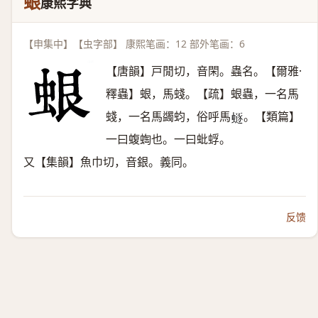
蛝
康熙字典
【申集中】【虫字部】 康熙笔画：12 部外笔画：6
【唐韻】戸閒切，音閑。蟲名。【爾雅·
釋蟲】蛝，馬䗃。【疏】蛝蟲，一名馬
䗃，一名馬蠲蚐，俗呼馬
。【類篇】
𧏿
一曰蝮蜪也。一曰蚍蜉。
又【集韻】魚巾切，音銀。義同。
反馈