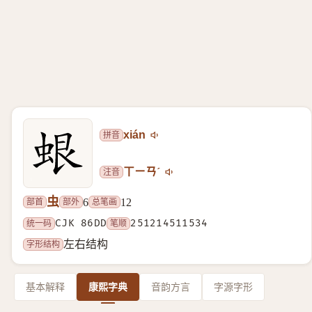
拼音
xián
注音
ㄒㄧㄢˊ
虫
部首
部外
总笔画
6
12
统一码
CJK 86DD
笔顺
251214511534
字形结构
左右结构
基本解释
康熙字典
音韵方言
字源字形