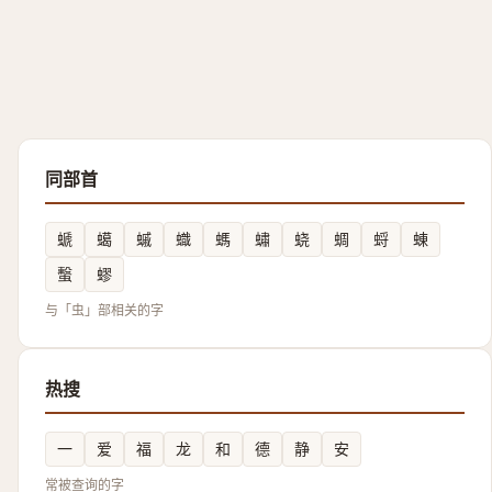
同部首
螔
䗶
䗩
蟙
螞
蟰
蛲
蜩
蛶
蝀
蟿
蟉
与「虫」部相关的字
热搜
一
爱
福
龙
和
德
静
安
常被查询的字