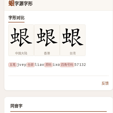
蛝
字源字形
字形对比
中国大陆
香港
台湾
五笔
jvey
仓颉
liav
郑码
ixo
四角号码
57132
反馈
同音字