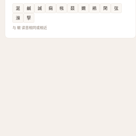
涎
鹹
諴
痫
㡉
䕭
嫻
鹇
閑
弦
湺
孯
与 蛝 读音相同或相近