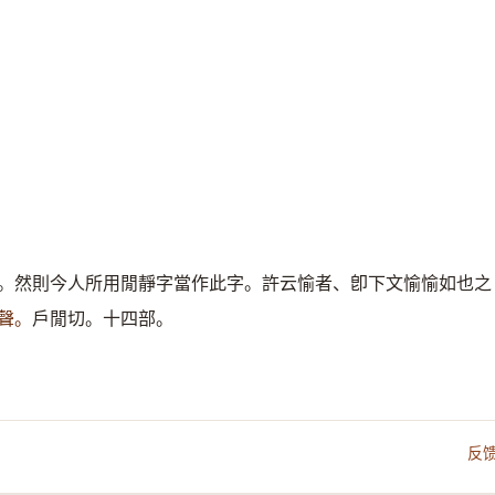
。然則今人所用閒靜字當作此字。許云愉者、卽下文愉愉如也之
聲。
戶閒切。十四部。
反