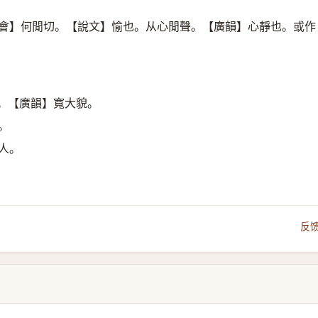
會】何閒切。【說文】愉也。从心閒聲。【廣韻】心靜也。或作
。【廣韻】寬大貌。
。
人。
反