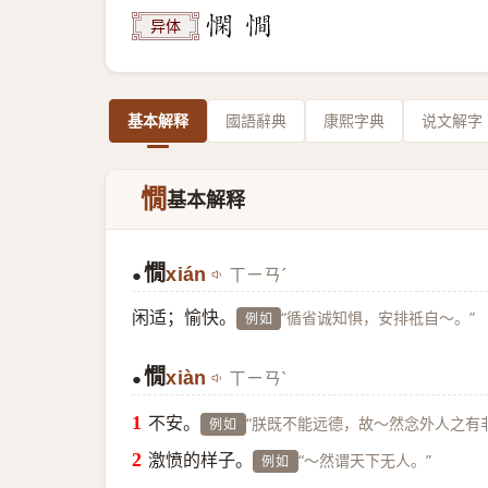
异体
基本解释
國語辭典
康熙字典
说文解字
憪
基本解释
憪
xián
ㄒㄧㄢˊ
●
闲适；愉快。
“循省诚知惧，安排祗自～。”
例如
憪
xiàn
ㄒㄧㄢˋ
●
不安。
“朕既不能远德，故～然念外人之有非
例如
激愤的样子。
“～然谓天下无人。”
例如