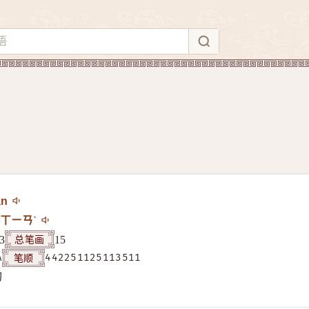
àn
ㄒㄧㄢˋ
总笔画
3
15
笔顺
A
442251125113511
构