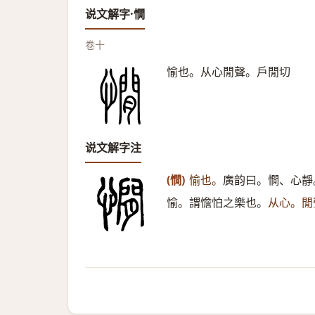
说文解字·憪
卷十
愉也。从心閒聲。戶閒切
说文解字注
(憪)
愉也。
廣韵曰。憪、心靜
愉。謂憺怕之樂也。
从心。閒