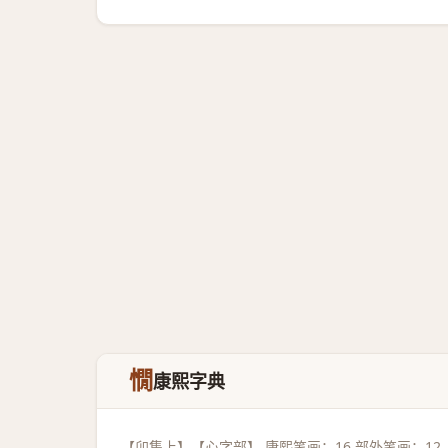
憪
康熙字典
【卯集上】【心字部】 康熙笔画：16 部外笔画：12