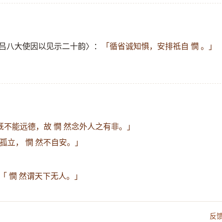
州吕八大使因以见示二十韵〉：
「循省诚知惧，安排祗自 憪 。」
既不能远德，故 憪 然念外人之有非。」
孤立， 憪 然不自安。」
「 憪 然谓天下无人。」
反