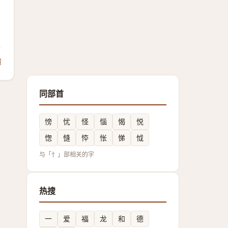
馈
同部首
㥬
忧
怪
惱
愒
悦
愡
㦀
㤒
怅
悌
怴
与「忄」部相关的字
热搜
一
爱
福
龙
和
德