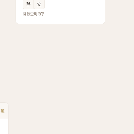
静
安
常被查询的字
书证