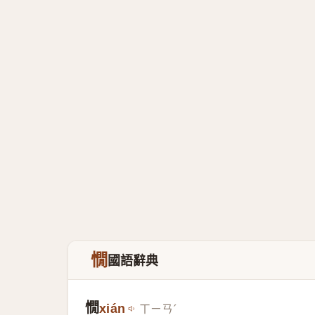
憪
國語辭典
憪
xián
ㄒㄧㄢˊ