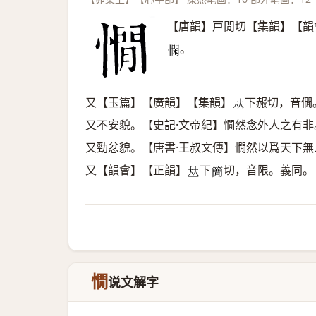
【唐韻】戸閒切【集韻】【韻
。
𢡿
又【玉篇】【廣韻】【集韻】
下赧切，音僩
𠀤
又不安貌。【史記·文帝紀】憪然念外人之有非
又勁忿貌。【唐書·王叔文傳】憪然以爲天下無
又【韻會】【正韻】
下
切，音限。義同。
𠀤
𥳑
憪
说文解字