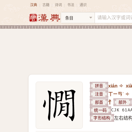
汉典
古籍
诗词
书法
通识
|
|
|
|
拼音
xián
xi
注音
ㄒㄧㄢˊ
部首
忄
部外
统一码
CJK 61A
字形结构
左右结