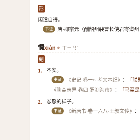
形
闲适自得。
书证
唐·柳宗元〈酬韶州裴曹长使君寄道
憪
xiàn
ㄒㄧㄢˋ
副
不安。
1.
书证
《史记·卷一○·孝文本纪》
：
「朕
《聊斋志异·卷四·罗刹海市》
：
「马至是
忿怒的样子。
2.
书证
《新唐书·卷一六八·王叔文传》
：