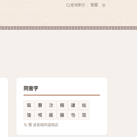
查询索引
繁體
|
同音字
唌
臔
㳄
癎
豏
絃
㢺
哯
綖
腺
㔓
现
与 憪 读音相同或相近