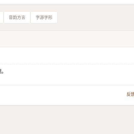
音韵方言
字源字形
腿。
反