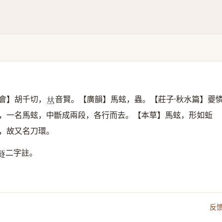
會】胡千切，
音賢。【廣韻】馬蚿，蟲。【莊子·秋水篇】夔
𠀤
，一名馬蚿，中斷成兩段，各行而去。【本草】馬蚿，形如蚯
，故又名刀環。
二字註。
𧏿
反