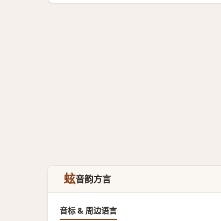
蚿
音韵方言
音标 & 周边语言