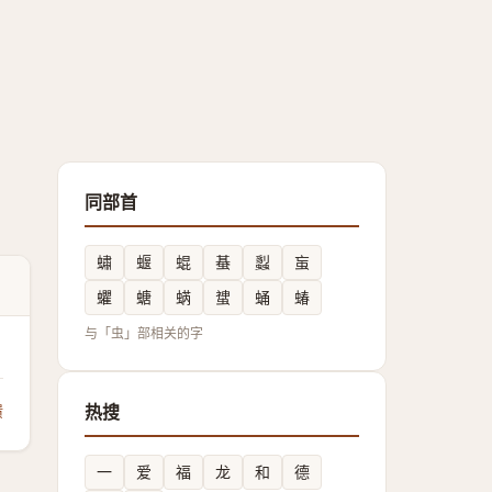
同部首
蟰
蝘
蜫
蜝
蠫
䖟
蠷
螗
蜹
䗝
蛹
蝽
与「虫」部相关的字
馈
热搜
一
爱
福
龙
和
德