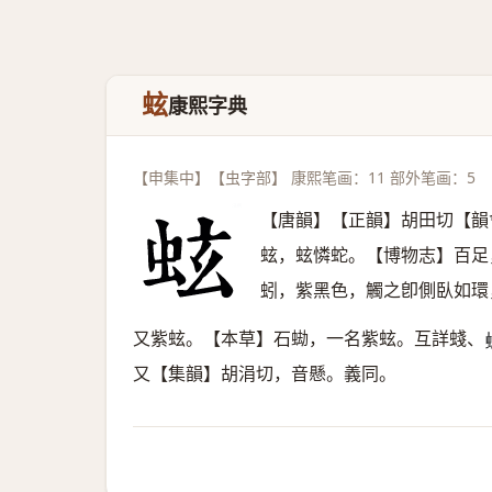
蚿
康熙字典
【申集中】【虫字部】 康熙笔画：11 部外笔画：5
【唐韻】【正韻】胡田切【韻
蚿，蚿憐蛇。【博物志】百足
蚓，紫黑色，觸之卽側臥如環
又紫蚿。【本草】石蜐，一名紫蚿。互詳䗃、
又【集韻】胡涓切，音懸。義同。