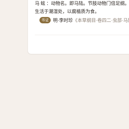
马 蚿 ：动物名。即马陆。节肢动物门倍足纲
生活于潮湿处，以腐植质为食。
书证
明·李时珍
《本草纲目·卷四二·虫部·