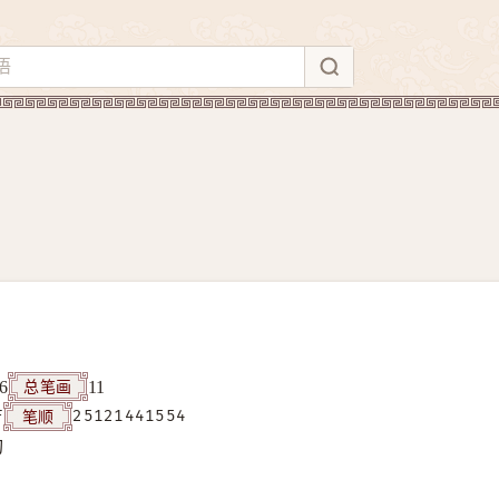
总笔画
6
11
笔顺
F
25121441554
构