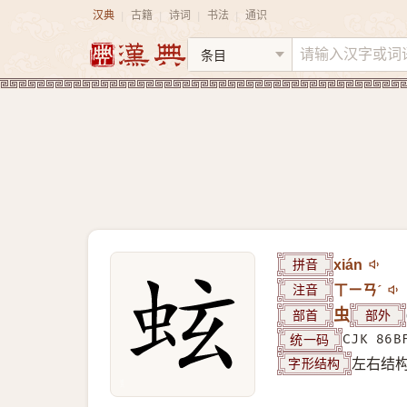
汉典
古籍
诗词
书法
通识
|
|
|
|
拼音
xián
注音
ㄒㄧㄢˊ
部首
虫
部外
统一码
CJK 86B
字形结构
左右结