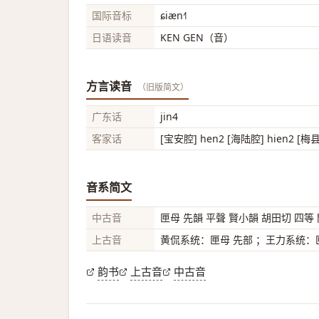
国际音标
ɕiæn˧˥
日语读音
KEN GEN（音）
方言读音
（旧版简文）
广东话
jin4
客家话
[宝安腔] hen2 [海陆腔] hien2 [梅
音系简文
中古音
匣母 先韻 平聲 賢小韻 胡田切 四等
上古音
黄侃系统：匣母 先部 ；王力系统：匣
韵书
上古音
中古音