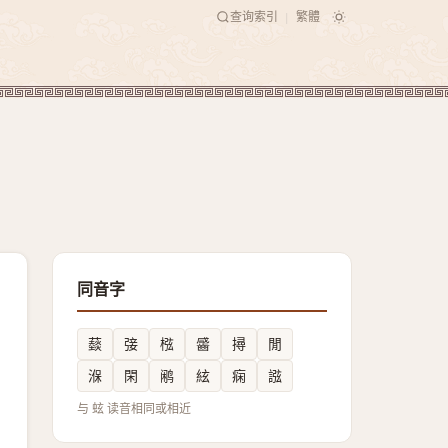
查询索引
繁體
|
同音字
䕭
㢺
㭹
䶠
撏
閒
湺
閑
鹇
絃
痫
誸
与 蚿 读音相同或相近