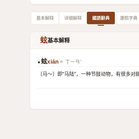
基本解释
详细解释
國語辭典
康熙字典
蚿
基本解释
蚿
xián
ㄒㄧㄢˊ
●
〔马～〕即“马陆”，一种节肢动物，有很多对