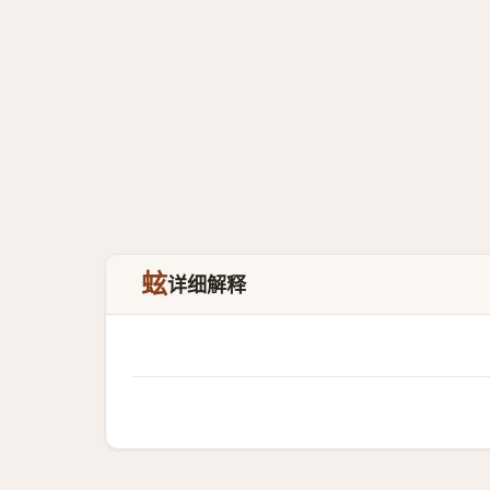
蚿
详细解释