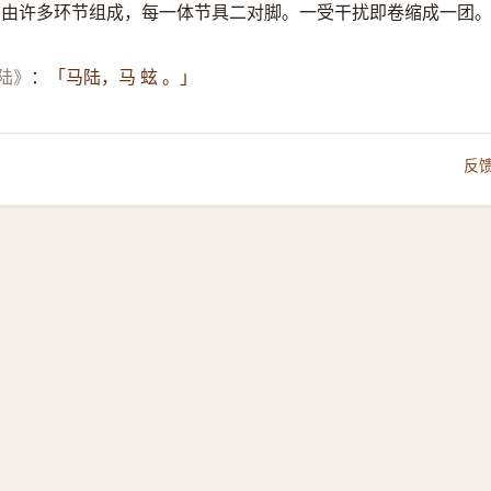
。由许多环节组成，每一体节具二对脚。一受干扰即卷缩成一团
马陆》
：
「马陆，马 蚿 。」
反