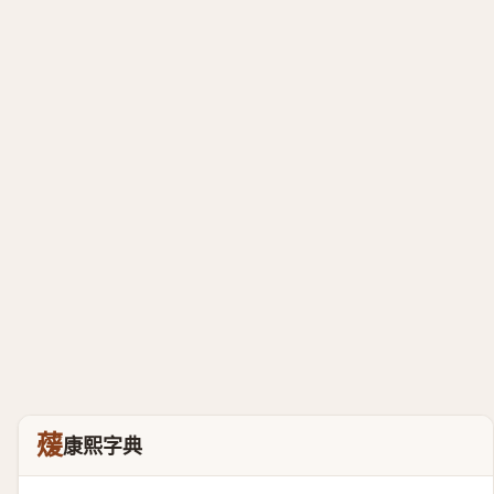
蕿
康熙字典