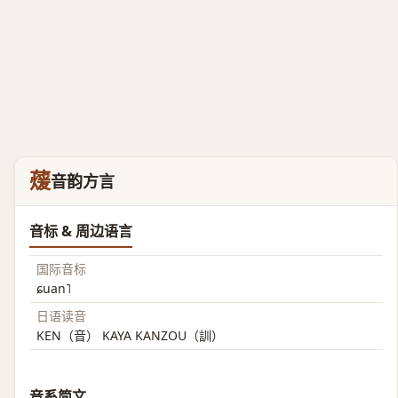
蕿
音韵方言
音标 & 周边语言
国际音标
ɕuan˥
日语读音
KEN（音） KAYA KANZOU（訓）
音系简文