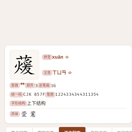
拼音
xuān
注音
ㄒㄩㄢ
艹
部首
部外
总笔画
3
16
统一码
CJK 857F
笔顺
1224334344311354
字形结构
上下结构
异体