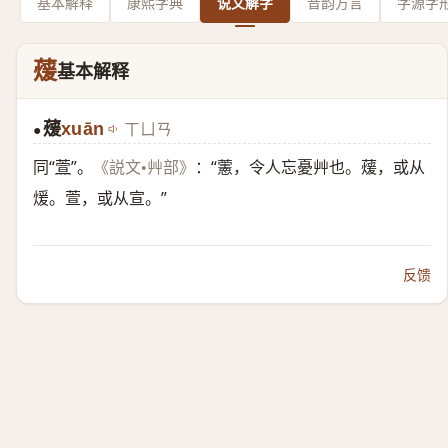
基本解释
康熙字典
说文解字
音韵方言
字源字
蕿
基本解释
蕿
xuān
ㄒㄩㄢ
●
同“
萱
”。
：“藼，令人忘憂艸也。蕿，或从
《説文•艸部》
煖。萱，或从宣。”
反馈