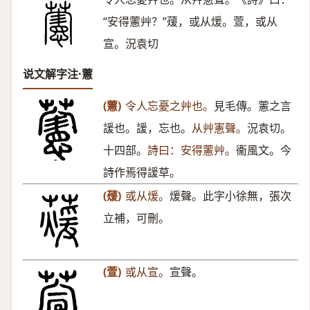
“安得藼艸？”蕿，或从煖。萱，或从
宣。況袁切
说文解字注·藼
(藼)
令人忘憂之艸也。
見毛傳。藼之言
諼也。諼，忘也。
从艸憲聲。
況袁切。
十四部。
詩曰：安得藼艸。
衞風文。今
詩作焉得諼草。
(蕿)
或从煖。
煖聲。此字小徐無，張次
立補，可刪。
(萱)
或从宣。
宣聲。