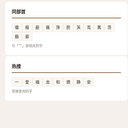
同部首
蘹
薞
蘝
蒨
蓱
苈
芵
茑
䔍
茨
䕸
䔝
与「艹」部相关的字
热搜
一
爱
福
龙
和
德
静
安
常被查询的字