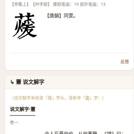
【申集上】【艸字部】 康熙笔画：19 部外笔画：13
【唐韻】同萱。
反馈
↳ 藼 说文解字
（说文解字未收录「蕿」字头，请参考「
藼
」字：）
说文解字·藼
卷一
令人忘憂艸也。从艸憲聲。《詩》曰：