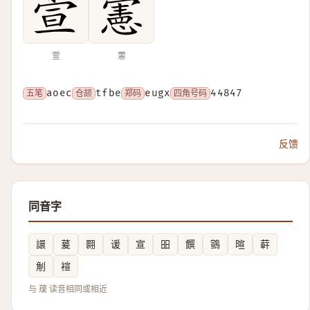
萱
藼
五笔
aoec
仓颉
tfbe
郑码
eugx
四角号码
44847
反馈
同音字
譞
萲
翾
谖
宣
昍
饌
䳦
暄
蓒
㓩
䙋
与 蕿 读音相同或相近