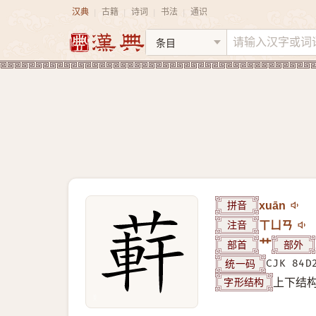
汉典
古籍
诗词
书法
通识
|
|
|
|
拼音
xuān
注音
ㄒㄩㄢ
部首
艹
部外
统一码
CJK 84D
字形结构
上下结