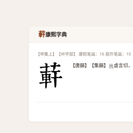
蓒
康熙字典
【申集上】【艸字部】 康熙笔画：16 部外笔画：10
【唐韻】【集韻】
虛言切，
𠀤