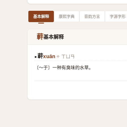
基本解释
康熙字典
音韵方言
字源字形
蓒
基本解释
蓒
xuān
ㄒㄩㄢ
●
〔～于〕一种有臭味的水草。