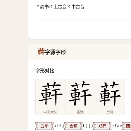
韵书
上古音
中古音
蓒
字源字形
字形对比
中国大陆
香港
台湾
五笔
仓颉
郑码
四
alfj
tjjj
efae