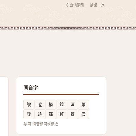
查询索引
繁體
|
同音字
讂
喧
梋
鍹
晅
藼
諼
蝖
䡣
軒
箮
儇
与 蓒 读音相同或相近