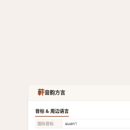
蓒
音韵方言
音标 & 周边语言
国际音标
ɕuan˥