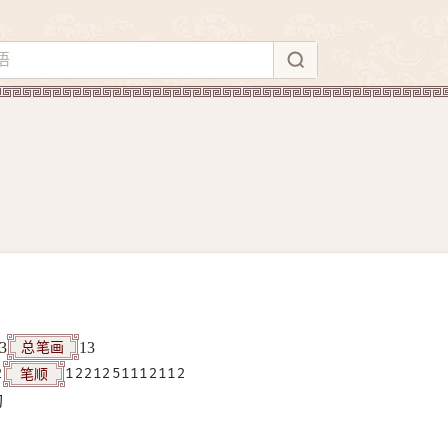
总笔画
3
13
笔顺
2
1221251112112
构