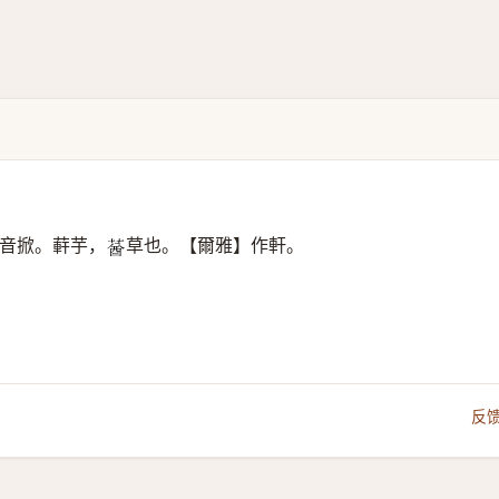
音掀。蓒芋，
草也。【爾雅】作軒。
𦳷
反