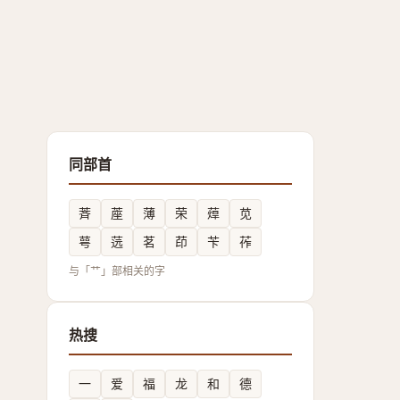
同部首
萕
蓙
薄
荣
蔊
苋
萼
䓕
茗
茚
苄
莋
与「艹」部相关的字
热搜
一
爱
福
龙
和
德