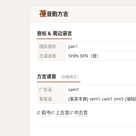
葠
音韵方言
音标 & 周边语言
国际音标
ʂən˥
日语读音
SHIN SEN（音）
方言读音
（旧版简文）
广东话
sam1
客家话
[客英字典] sem1 cam1 zim5 [海陆
韵书
上古音
中古音