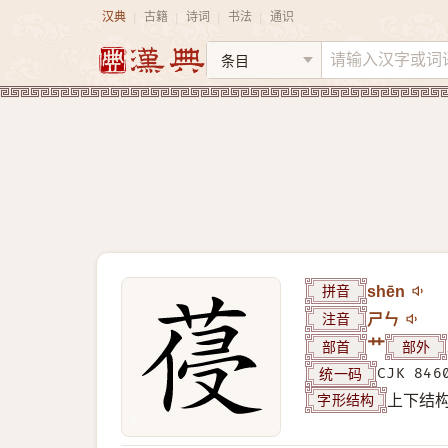
汉典
古籍
诗词
书法
通识
|
|
|
|
拼音
shēn
注音
ㄕㄣ
部首
艹
部外
统一码
CJK 846
字形结构
上下结