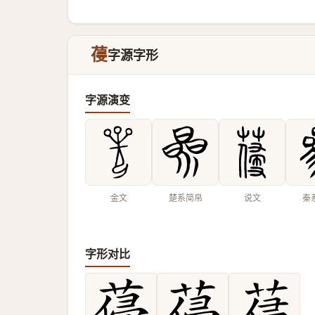
葠
字源字形
字源演变
金文
楚系简帛
说文
秦
字形对比