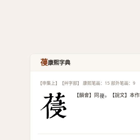
葠
康熙字典
【申集上】【艸字部】 康熙笔画：15 部外笔画：9
【韻會】同
。【說文】本作
𦺭