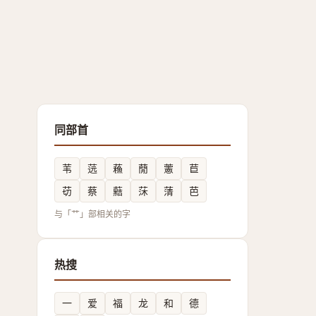
同部首
苇
䓕
蘓
蕑
藼
苣
苆
蔡
䕸
莯
蔳
芭
与「艹」部相关的字
热搜
一
爱
福
龙
和
德