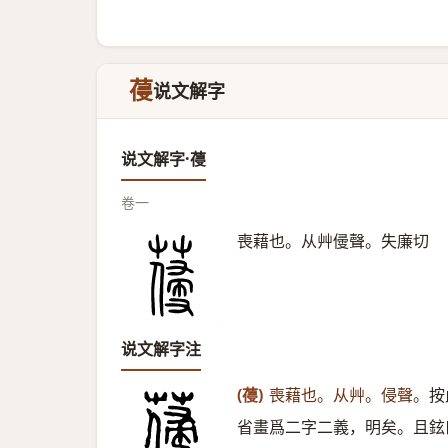
葠
说文解字
说文解字·葠
卷一
喪藉也。从艸㑴聲。失廉切
说文解字注
(葠)
喪藉也。从艸。侵聲。
按
省畫爲二字二義，明矣。且鉉