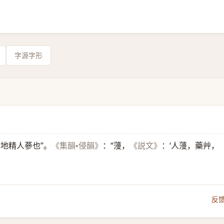
字源字形
，地精人蔘也”。
：“薓，
：‘人薓，藥艸，
《集韻•侵韻》
《説文》
反