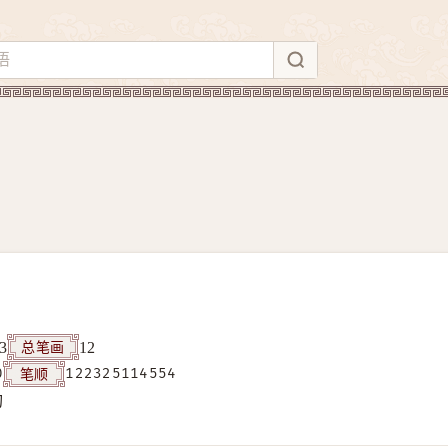
总笔画
3
12
笔顺
0
122325114554
构