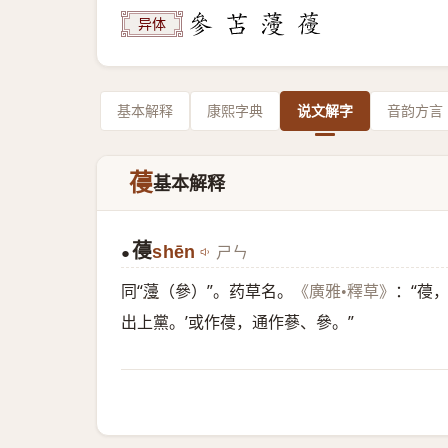
异体
基本解释
康熙字典
说文解字
音韵方言
葠
基本解释
葠
shēn
ㄕㄣ
●
同“
薓
（參）”。药草名。
：“葠
《廣雅•釋草》
出上黨。’或作葠，通作蔘、參。”