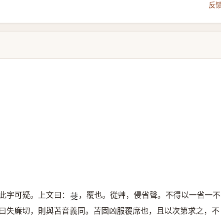
反
此字可疑。上文曰：
，覆也。從艸，侵省聲。不得以一省一不
𦯈
曰失廉切，則與苫音義同。苫固凶服覆席也，且以次第求之，不