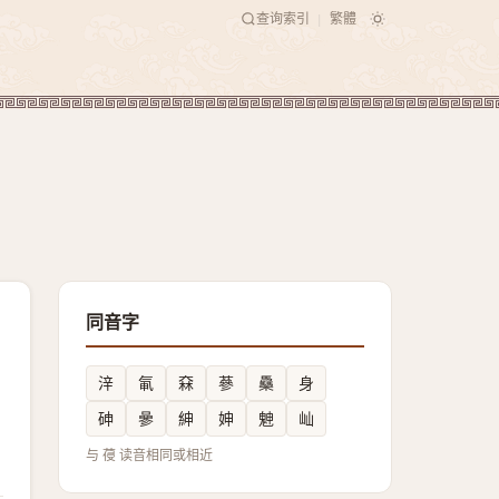
查询索引
繁體
|
同音字
㳯
氠
㚞
蔘
䯂
身
砷
曑
紳
妽
䰠
屾
与 葠 读音相同或相近