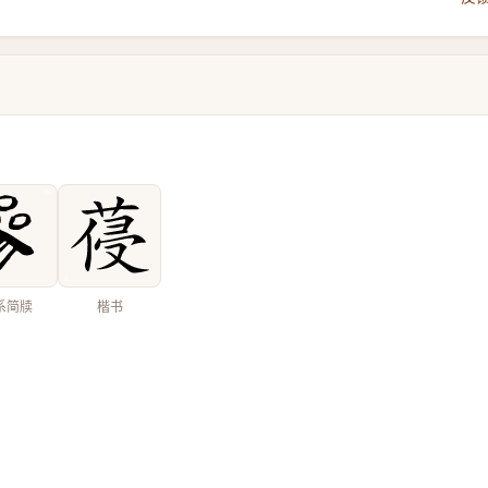
系简牍
楷书