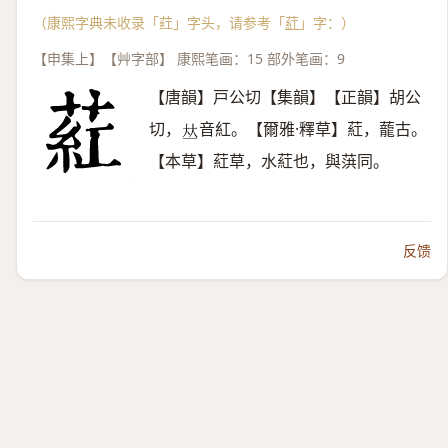
（康熙字典未收录「荭」字头，请参考「
葒
」字：）
【申集上】【艸字部】 康熙笔画：15 部外笔画：9
【唐韻】戸公切【集韻】【正韻】胡公
切，
音紅。【爾雅·釋草】葒，蘢古。
𠀤
【本草】葒草，水葒也，與葓同。
反馈