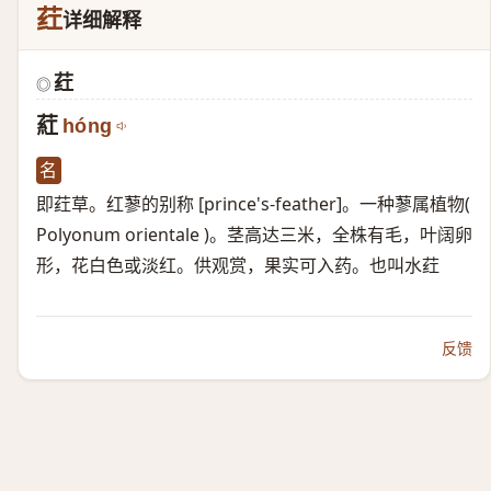
荭
详细解释
荭
◎
葒
hóng
名
即荭草。红蓼的别称 [prince's-feather]。一种蓼属植物(
Polyonum orientale )。茎高达三米，全株有毛，叶阔卵
形，花白色或淡红。供观赏，果实可入药。也叫水荭
反馈