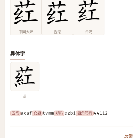
中国大陆
香港
台湾
异体字
葒
五笔
axaf
仓颉
tvmm
郑码
ezbi
四角号码
44112
反馈