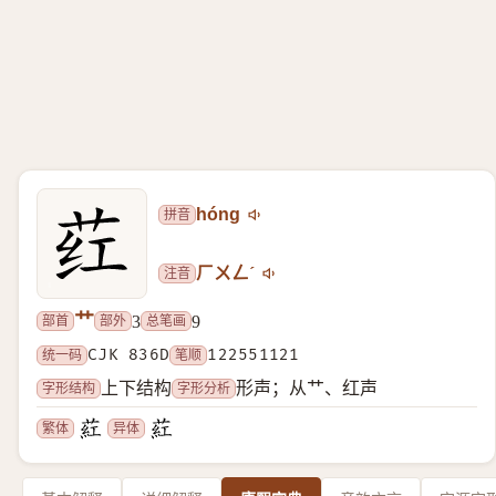
拼音
hóng
注音
ㄏㄨㄥˊ
艹
部首
部外
总笔画
3
9
统一码
CJK 836D
笔顺
122551121
字形结构
字形分析
上下结构
形声；从艹、红声
繁体
异体