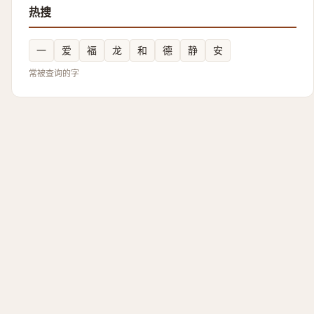
热搜
一
爱
福
龙
和
德
静
安
常被查询的字