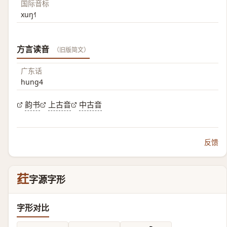
国际音标
xuŋ˧˥
方言读音
（旧版简文）
广东话
hung4
韵书
上古音
中古音
反馈
荭
字源字形
字形对比