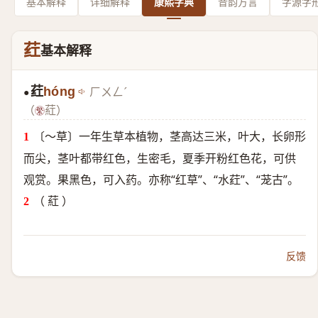
基本解释
详细解释
康熙字典
音韵方言
字源字
荭
基本解释
荭
hóng
ㄏㄨㄥˊ
●
（
葒）
〔～草〕一年生草本植物，茎高达三米，叶大，长卵形
而尖，茎叶都带红色，生密毛，夏季开粉红色花，可供
观赏。果黑色，可入药。亦称“红草”、“水荭”、“茏古”。
（ 葒 ）
反馈