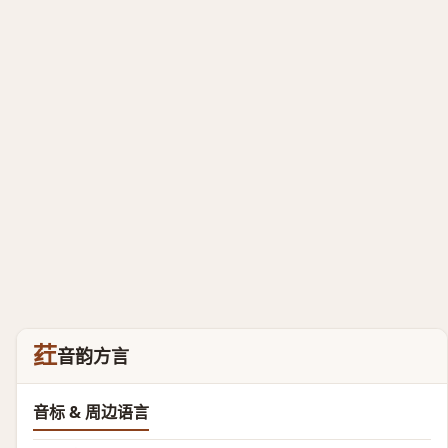
荭
音韵方言
音标 & 周边语言