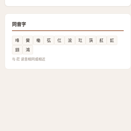
同音字
㖓
黌
㗢
苰
仜
浤
玒
葓
䞑
䪦
翝
鴻
与 荭 读音相同或相近