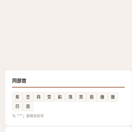
同部首
蕉
莶
䒣
萱
葪
蕅
鿓
葹
虄
蘸
葕
苠
与「艹」部相关的字