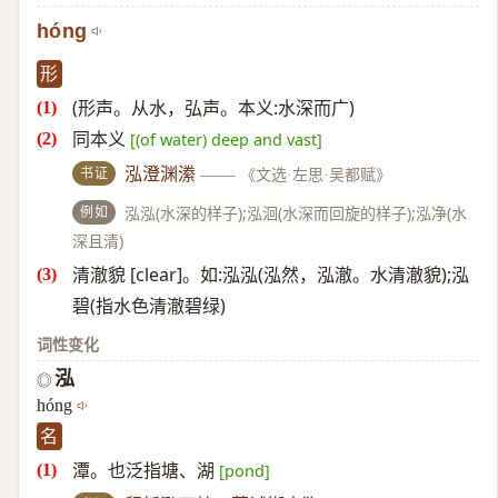
hóng
形
(形声。从水，弘声。本义:水深而广)
同本义
[(of water) deep and vast]
书证
泓澄渊潫
——
《文选·左思·吴都赋》
例如
泓泓(水深的样子);泓洄(水深而回旋的样子);泓净(水
深且清)
清澈貌 [clear]。如:泓泓(泓然，泓澈。水清澈貌);泓
碧(指水色清澈碧绿)
词性变化
泓
◎
hóng
名
潭。也泛指塘、湖
[pond]