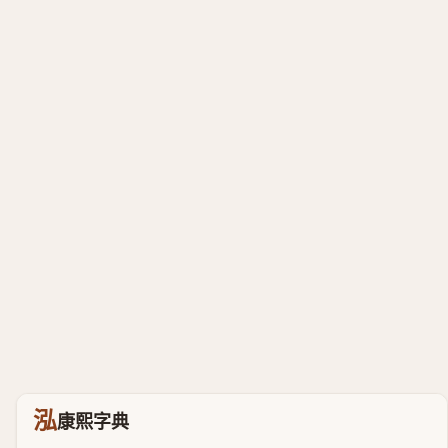
泓
康熙字典