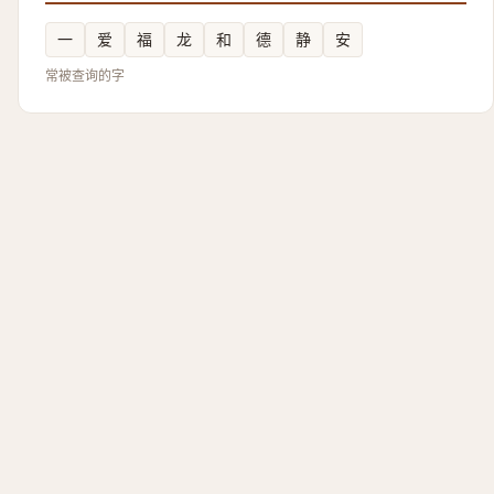
一
爱
福
龙
和
德
静
安
常被查询的字