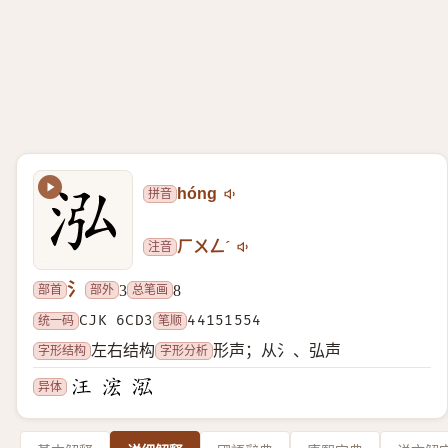
拼音
hóng
注音
ㄏㄨㄥˊ
氵
部首
部外
总笔画
3
8
统一码
CJK 6CD3
笔顺
44151554
字形结构
字形分析
左右结构
形声；从氵、弘声
异体