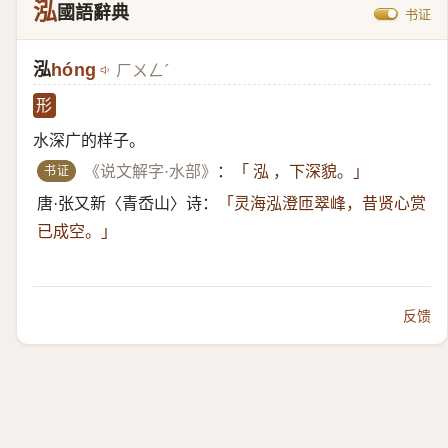
泓
國語辭典
书证
泓
hóng
ㄏㄨㄥˊ
形
水深广的样子。
书证
《说文解字·水部》
：
「 泓 ，下深貌。」
唐·张又新〈青岙山〉诗：
「灵海泓澄匝翠峰，昔贤心赏
已成空。」
反馈