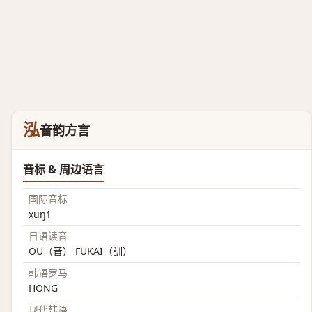
泓
音韵方言
音标 & 周边语言
国际音标
xuŋ˧˥
日语读音
OU（音） FUKAI（訓）
韩语罗马
HONG
现代韩语