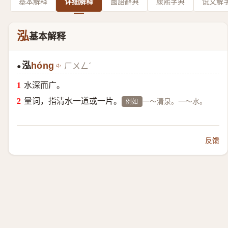
基本解释
详细解释
國語辭典
康熙字典
说文解
泓
基本解释
泓
hóng
ㄏㄨㄥˊ
●
水深而广。
量词，指清水一道或一片。
一～清泉。一～水。
例如
反馈