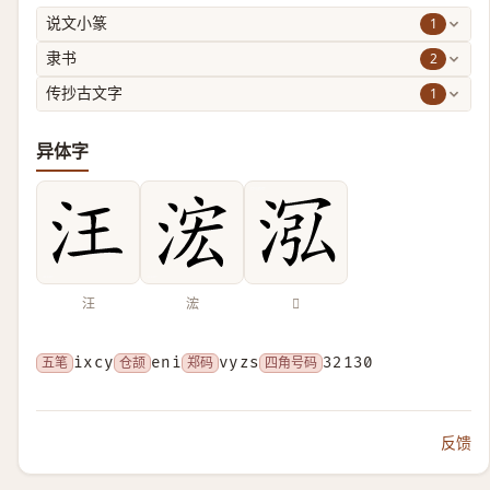
1
说文小篆
2
隶书
1
传抄古文字
异体字
汪
浤
𣴦
五笔
ixcy
仓颉
eni
郑码
vyzs
四角号码
32130
反馈