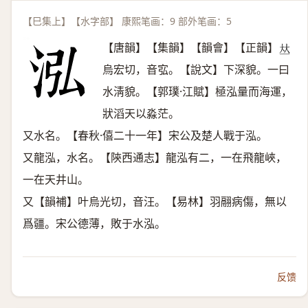
【巳集上】【水字部】 康熙笔画：9 部外笔画：5
【唐韻】【集韻】【韻會】【正韻】
𠀤
烏宏切，音宖。【說文】下深貌。一曰
水淸貌。【郭璞·江賦】極泓量而海運，
狀滔天以淼茫。
又水名。【春秋·僖二十一年】宋公及楚人戰于泓。
又龍泓，水名。【陝西通志】龍泓有二，一在飛龍峽，
一在天井山。
又【韻補】叶烏光切，音汪。【易林】羽翮病傷，無以
爲疆。宋公德薄，敗于水泓。
反馈