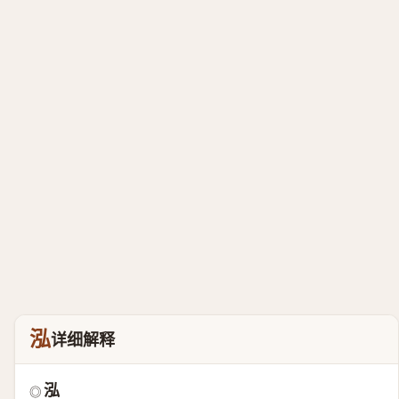
泓
详细解释
泓
◎