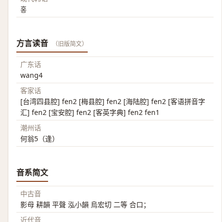
홍
方言读音
（旧版简文）
广东话
wang4
客家话
[台湾四县腔] fen2 [梅县腔] fen2 [海陆腔] fen2 [客语拼音字
汇] fen2 [宝安腔] fen2 [客英字典] fen2 fen1
潮州话
何翁5（逢）
音系简文
中古音
影母 耕韻 平聲 泓小韻 烏宏切 二等 合口；
近代音