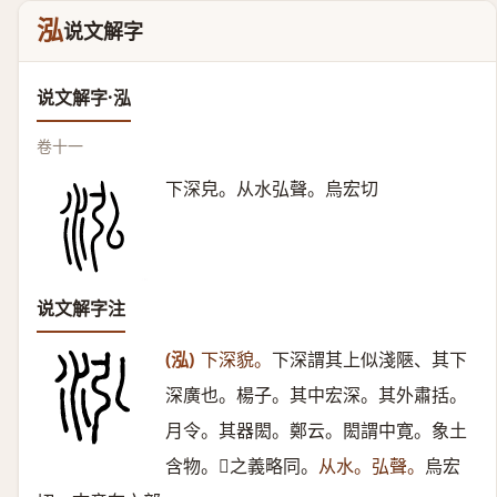
泓
说文解字
说文解字·泓
卷十一
下深皃。从水弘聲。烏宏切
说文解字注
(泓)
下深貌。
下深謂其上似淺陿、其下
深廣也。楊子。其中宏深。其外肅括。
月令。其器閎。鄭云。閎謂中寛。象土
含物。之義略同。
从水。弘聲。
烏宏