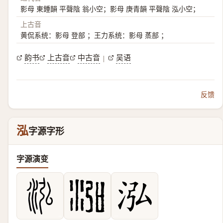
影母 東鍾韻 平聲陰 翁小空；影母 庚青韻 平聲陰 泓小空；
上古音
黄侃系统：影母 登部 ；王力系统：影母 蒸部 ；
韵书
上古音
中古音
吴语
|
反馈
泓
字源字形
字源演变