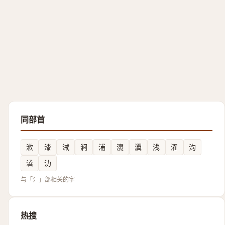
同部首
浟
漆
㳦
涧
浦
濅
瀷
浅
潅
汮
㵫
氻
与「氵」部相关的字
热搜