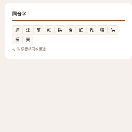
同音字
翃
浲
篊
叿
谼
霟
䪦
䡏
彋
䧆
黉
黌
与 泓 读音相同或相近