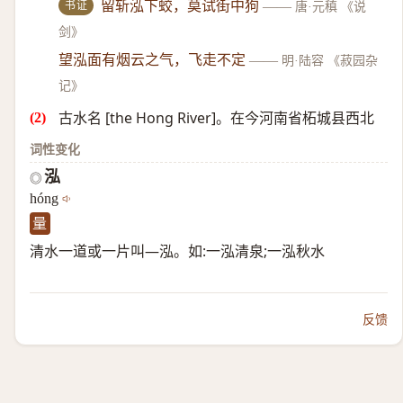
书证
留斩泓下蛟，莫试街中狗
——
唐·元稹 《说
剑》
望泓面有烟云之气，飞走不定
——
明·陆容 《菽园杂
记》
古水名 [the Hong River]。在今河南省柘城县西北
词性变化
泓
◎
hóng
量
清水一道或一片叫—泓。如:一泓清泉;一泓秋水
反馈