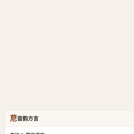
苨
音韵方言