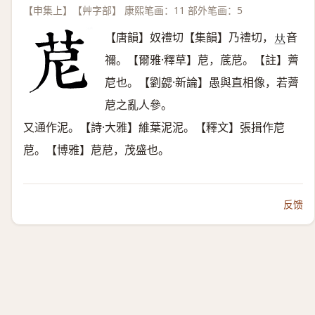
【申集上】【艸字部】 康熙笔画：11 部外笔画：5
【唐韻】奴禮切【集韻】乃禮切，
音
𠀤
禰。【爾雅·釋草】苨，菧苨。【註】薺
苨也。【劉勰·新論】愚與直相像，若薺
苨之亂人參。
又通作泥。【詩·大雅】維葉泥泥。【釋文】張揖作苨
苨。【博雅】苨苨，茂盛也。
反馈