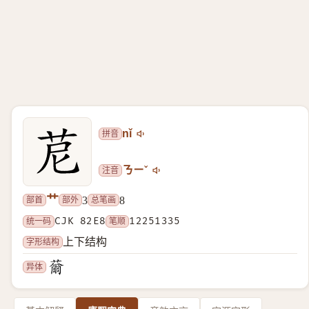
拼音
nǐ
注音
ㄋㄧˇ
艹
部首
部外
总笔画
3
8
统一码
CJK 82E8
笔顺
12251335
字形结构
上下结构
异体