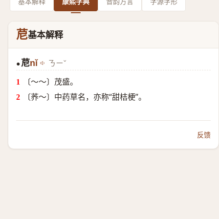
基本解释
康熙字典
音韵方言
字源字形
苨
基本解释
苨
nǐ
ㄋㄧˇ
●
〔～～〕茂盛。
〔荞～〕中药草名，亦称“甜桔梗”。
反馈