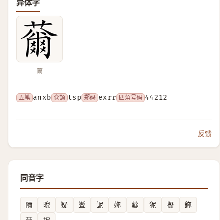
异体字
䕥
五笔
anxb
仓颉
tsp
郑码
exrr
四角号码
44212
反馈
同音字
隬
晲
疑
聻
䛏
妳
薿
狔
擬
鉨