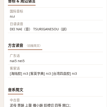
音标 & 周边语言
国际音标
ni˨˩˦
日语读音
DEI NAI（音） TSURIGANESOU（訓）
方言读音
（旧版简文）
广东话
nai5 nei5
客家话
[海陆腔] ni3 [客英字典] ni3 [台湾四县腔] ni3
音系简文
中古音
泥母 薺韻 上聲 禰小韻 奴禮切 四等 開口；