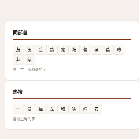
同部首
茂
䒶
蔓
藅
薧
莜
蕓
蓀
萇
䔷
莽
䒳
与「艹」部相关的字
热搜
一
爱
福
龙
和
德
静
安
常被查询的字