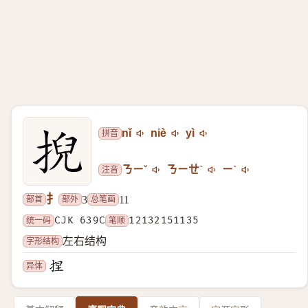
拼音
nǐ
niè
yì
注音
ㄋㄧˇ
ㄋㄧㄝˋ
ㄧˋ
扌
部首
部外
总笔画
3
11
统一码
CJK 639C
笔顺
12132151135
字形结构
左右结构
异体