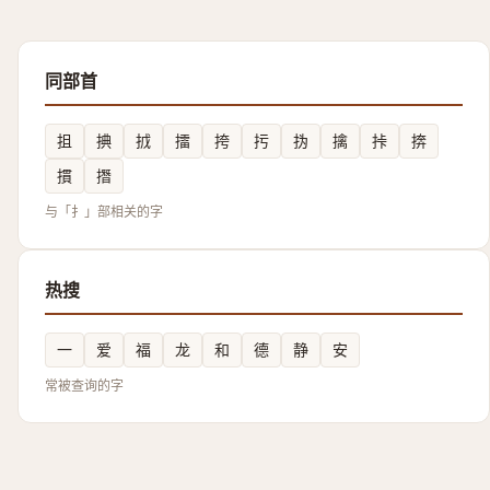
同部首
抯
捵
㧔
擂
挎
扝
㧑
擒
挊
捹
摜
撍
与「扌」部相关的字
热搜
一
爱
福
龙
和
德
静
安
常被查询的字