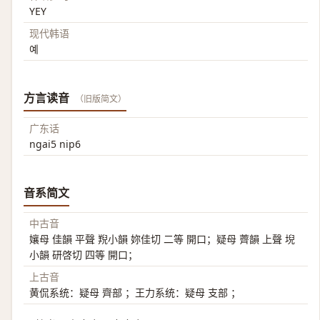
YEY
现代韩语
예
方言读音
（旧版简文）
广东话
ngai5 nip6
音系简文
中古音
孃母 佳韻 平聲 䍲小韻 妳佳切 二等 開口；疑母 薺韻 上聲 堄
小韻 研啓切 四等 開口；
上古音
黄侃系统：疑母 齊部 ；王力系统：疑母 支部 ；