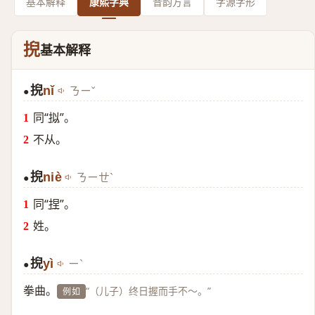
基本解释
康熙字典
音韵方言
字源字形
掜
基本解释
掜
nǐ
ㄋㄧˇ
●
同“
拟
”。
不从。
掜
niè
ㄋㄧㄝˋ
●
同“
捏
”。
姓。
掜
yì
ㄧˋ
●
拳曲。
“（儿子）终日握而手不～。”
例如