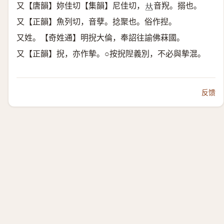
又【唐韻】妳佳切【集韻】尼佳切，
音䍲。搦也。
𠀤
又【正韻】魚列切，音孽。捻聚也。俗作揑。
又姓。【奇姓通】明掜大倫，奉詔往諭佛菻國。
又【正韻】掜，亦作摰。○按掜隉義別，不必與摰混。
反馈