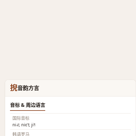
掜
音韵方言
音标 & 周边语言
国际音标
ni˨˩˦; niɛ˥˧; ji˥˧
韩语罗马