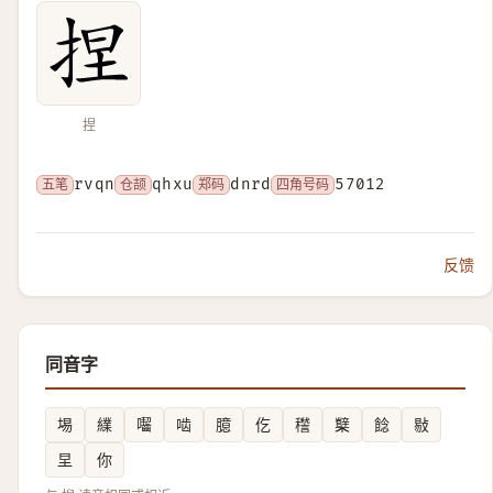
捏
五笔
rvqn
仓颉
qhxu
郑码
dnrd
四角号码
57012
反馈
同音字
埸
䌜
囓
啮
臆
仡
䆌
櫱
䭃
敡
圼
你