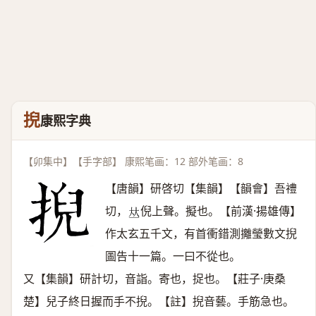
掜
康熙字典
【卯集中】【手字部】 康熙笔画：12 部外笔画：8
【唐韻】研啓切【集韻】【韻會】吾禮
切，
倪上聲。擬也。【前漢·揚雄傳】
𠀤
作太玄五千文，有首衝錯測攡瑩數文掜
圖告十一篇。一曰不從也。
又【集韻】研計切，音詣。寄也，捉也。【莊子·庚桑
楚】兒子終日握而手不掜。【註】掜音藝。手筋急也。