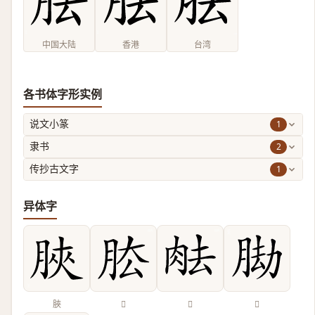
中国大陆
香港
台湾
各书体字形实例
1
说文小篆
2
隶书
1
传抄古文字
异体字
脥
𦚁
𦚒
𦛕