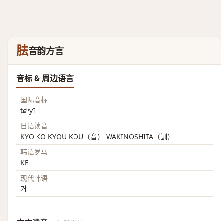
胠
音韵方言
音标 & 周边语言
国际音标
tɕʰy˥
日语读音
KYO KO KYOU KOU（音） WAKINOSHITA（訓）
韩语罗马
KE
现代韩语
거