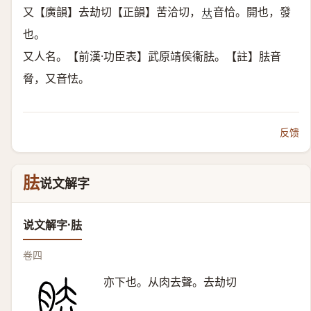
又【廣韻】去劫切【正韻】苦洽切，
音恰。開也，發
𠀤
也。
又人名。【前漢·功臣表】武原靖侯衞胠。【註】胠音
脅，又音怯。
反馈
胠
说文解字
说文解字·胠
卷四
亦下也。从肉去聲。去劫切