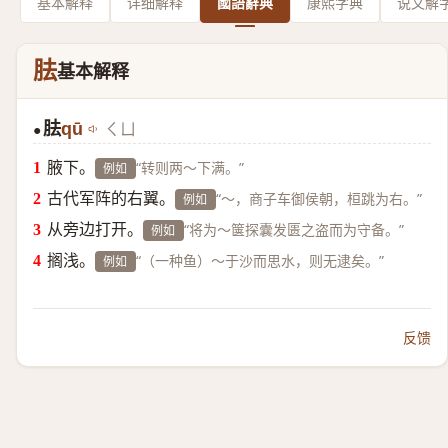
基本解释
详细解释
國語辭典
康熙字典
说文解
胠
基本解释
胠
qū
ㄑㄩ
●
腋下。
“转则两～下满。”
例如
古代军阵的右翼。
“～，商子车御侯朝，桓跳为右。”
例如
从旁边打开。
“将为～箧探囊发匮之盗而为守备。”
例如
搁浅。
“（一种鱼）～于沙而思水，则无逮矣。”
例如
反馈