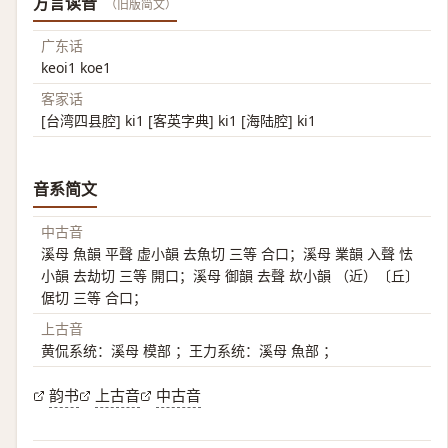
方言读音
（旧版简文）
广东话
keoi1 koe1
客家话
[台湾四县腔] ki1 [客英字典] ki1 [海陆腔] ki1
音系简文
中古音
溪母 魚韻 平聲 虚小韻 去魚切 三等 合口；溪母 業韻 入聲 怯
小韻 去劫切 三等 開口；溪母 御韻 去聲 㰦小韻 （近）〔丘〕
倨切 三等 合口；
上古音
黄侃系统：溪母 模部 ；王力系统：溪母 魚部 ；
韵书
上古音
中古音