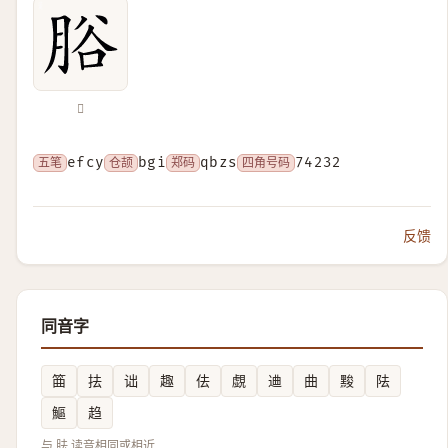
𦛱
五笔
efcy
仓颉
bgi
郑码
qbzs
四角号码
74232
反馈
同音字
筁
抾
诎
趣
佉
覷
䢗
曲
黢
阹
鰸
趋
与 胠 读音相同或相近