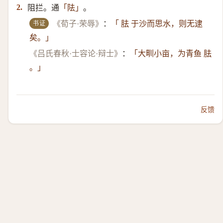
阻拦。通
。
2.
「阹」
书证
《荀子·荣辱》
：
「 胠 于沙而思水，则无逮
矣。」
《吕氏春秋·士容论·辩士》
：
「大甽小亩，为青鱼 胠
。」
反馈