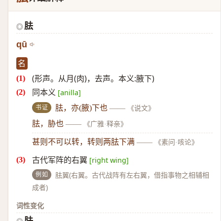
胠
◎
qū
名
(形声。从月(肉)，去声。本义:腋下)
同本义
[anilla]
书证
胠，亦(腋)下也
——
《说文》
胠，胁也
——
《广雅·释亲》
甚则不可以转，转则两胠下满
——
《素问·咳论》
古代军阵的右翼
[right wing]
例如
胠翼(右翼。古代战阵有左右翼，借指事物之相辅相
成者)
词性变化