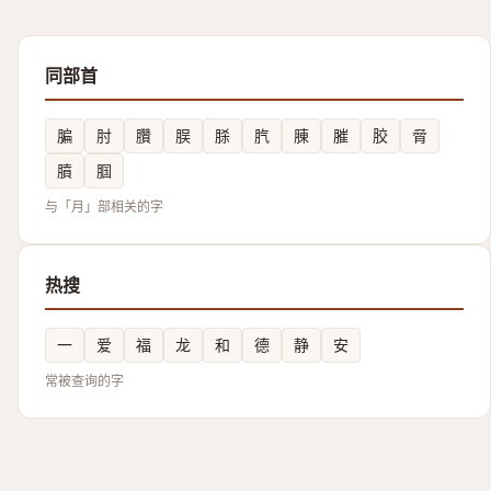
同部首
䐔
肘
臢
脵
脎
䏗
腖
膗
胶
脋
膹
腘
与「月」部相关的字
热搜
一
爱
福
龙
和
德
静
安
常被查询的字