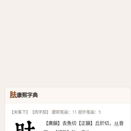
胠
康熙字典
【未集下】【肉字部】 康熙笔画：11 部外笔画：5
【廣韻】去魚切【正韻】丘於切，
音
𠀤