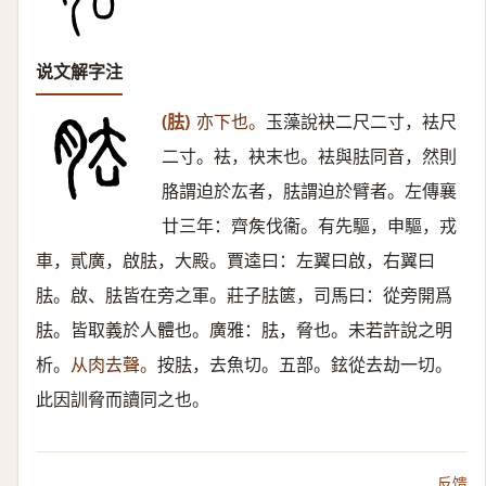
说文解字注
(胠)
亦下也。
玉藻說袂二尺二寸，袪尺
二寸。袪，袂末也。袪與胠同音，然則
胳謂迫於厷者，胠謂迫於臂者。左傳襄
廿三年：齊矦伐衞。有先驅，申驅，戎
車，貳廣，啟胠，大殿。賈逵曰：左翼曰啟，右翼曰
胠。啟、胠皆在旁之軍。莊子胠篋，司馬曰：從旁開爲
胠。皆取義於人體也。廣雅：胠，脅也。未若許說之明
析。
从肉去聲。
按胠，去魚切。五部。鉉從去劫一切。
此因訓脅而讀同之也。
反馈