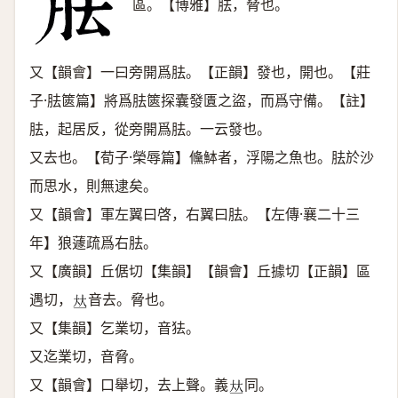
區。【博雅】胠，脅也。
又【韻會】一曰旁開爲胠。【正韻】發也，開也。【莊
子·胠篋篇】將爲胠篋探囊發匱之盜，而爲守備。【註】
胠，起居反，從旁開爲胠。一云發也。
又去也。【荀子·榮辱篇】儵䱁者，浮陽之魚也。胠於沙
而思水，則無逮矣。
又【韻會】軍左翼曰啓，右翼曰胠。【左傳·襄二十三
年】狼蘧疏爲右胠。
又【廣韻】丘倨切【集韻】【韻會】丘據切【正韻】區
遇切，
音去。脅也。
𠀤
又【集韻】乞業切，音㹤。
又迄業切，音脅。
又【韻會】口舉切，去上聲。義
同。
𠀤