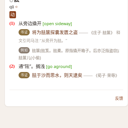
胠
◎
qū
动
从旁边撬开
[open sideway]
书证
将为胠箧探囊发匮之盗
——
《庄子·胠箧》
释
文引司马注:“从旁开为胠。”
例如
胠箧(胠笈。胠橐。原指撬开箱子。后亦泛指盗窃);
胠箧儿(小偷)
通“阹”。搁浅
[go aground]
书证
胠于沙而思水，则天逮矣
——
《荀子·荣辱》
反馈