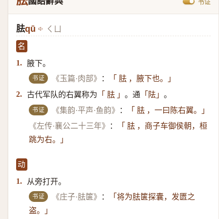
胠
國語辭典
书证
胠
qū
ㄑㄩ
名
腋下。
1.
书证
《玉篇·肉部》
：
「 胠 ，腋下也。」
古代军队的右翼称为
。通
。
2.
「 胠 」
「阹」
书证
《集韵·平声·鱼韵》
：
「 胠 ，一曰陈右翼。」
《左传·襄公二十三年》
：
「 胠 ，商子车御侯朝，桓
跳为右。」
动
从旁打开。
1.
书证
《庄子·胠箧》
：
「将为胠箧探囊，发匮之
盗。」