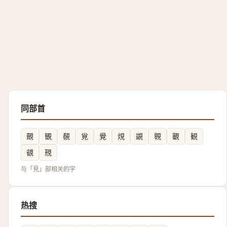
同部首
覿
䚐
䚎
覍
覺
䙺
䚊
䚌
覾
観
䚇
䙹
与「見」部相关的字
热搜