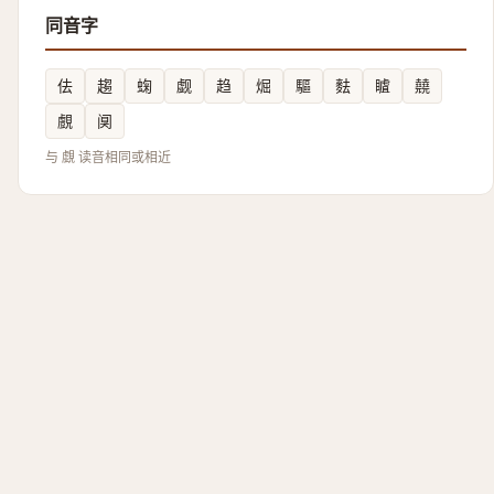
同音字
佉
趨
䗇
觑
趋
煀
驅
麮
䁦
㚁
覻
阒
与 覷 读音相同或相近