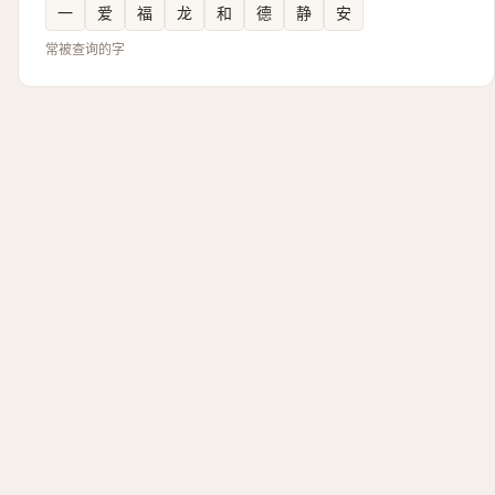
一
爱
福
龙
和
德
静
安
常被查询的字