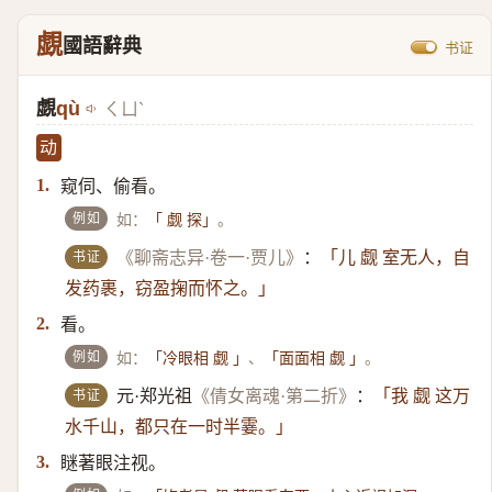
覷
國語辭典
书证
覷
qù
ㄑㄩˋ
动
窥伺、偷看。
1.
例如
如：
。
「 觑 探」
书证
《聊斋志异·卷一·贾儿》
：
「儿 觑 室无人，自
发药裹，窃盈掬而怀之。」
看。
2.
例如
如：
、
。
「冷眼相 觑 」
「面面相 觑 」
书证
元·郑光祖
《倩女离魂·第二折》
：
「我 觑 这万
水千山，都只在一时半霎。」
瞇著眼注视。
3.