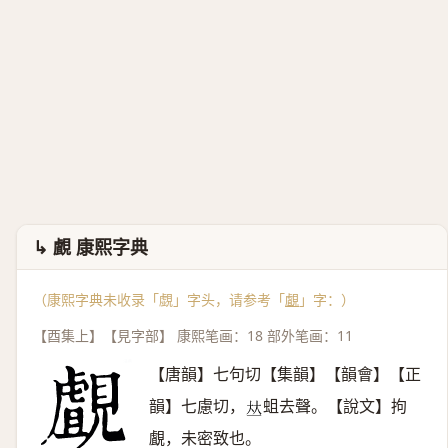
↳ 覰 康熙字典
（康熙字典未收录「覷」字头，请参考「
覰
」字：）
【酉集上】【見字部】 康熙笔画：18 部外笔画：11
【唐韻】七句切【集韻】【韻會】【正
韻】七慮切，
蛆去聲。【說文】拘
𠀤
覰，未密致也。