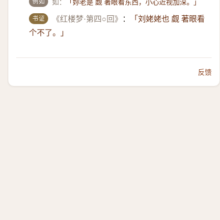
例如
如：
「妳老是 觑 著眼看东西，小心近视加深。」
书证
《红楼梦·第四○回》
：
「刘姥姥也 觑 著眼看
个不了。」
反馈