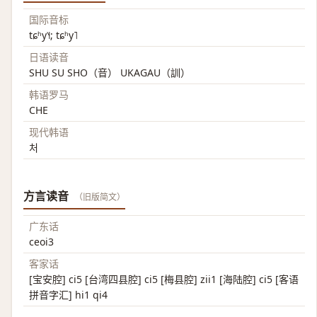
国际音标
tɕʰy˥˧; tɕʰy˥
日语读音
SHU SU SHO（音） UKAGAU（訓）
韩语罗马
CHE
现代韩语
처
方言读音
（旧版简文）
广东话
ceoi3
客家话
[宝安腔] ci5 [台湾四县腔] ci5 [梅县腔] zii1 [海陆腔] ci5 [客语
拼音字汇] hi1 qi4