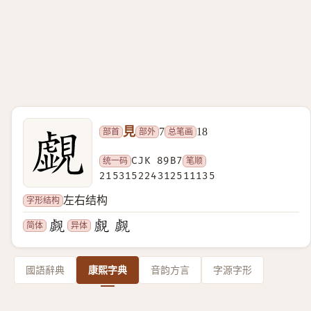
見
部首
部外
总笔画
7
18
统一码
CJK 89B7
笔顺
215315224312511135
字形结构
左右结构
简体
异体
國語辭典
康熙字典
音韵方言
字源字形