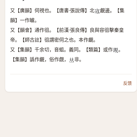
又【廣韻】伺視也。【唐書·張說傳】北
覰邊。【集
𡨥
韻】一作䁦。
又【韻會】通作徂。【前漢·張良傳】良與容徂擊秦皇
帝。【師古註】徂謂密伺之也。本作覰。
又【集韻】千余切，音蛆。義同。【類篇】或作
。
𧠢
【集韻】譌作覰，俗作覷，
非。
𠀤
反馈