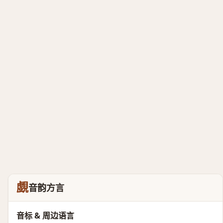
覷
音韵方言
音标 & 周边语言