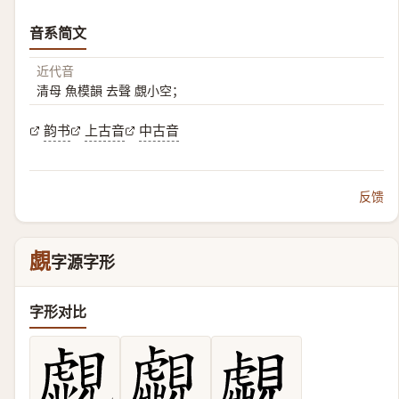
音系简文
近代音
清母 魚模韻 去聲 覷小空；
韵书
上古音
中古音
反馈
覷
字源字形
字形对比