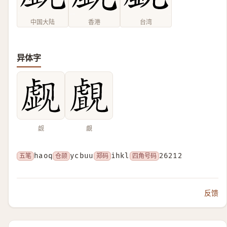
中国大陆
香港
台湾
异体字
觑
覰
五笔
haoq
仓颉
ycbuu
郑码
ihkl
四角号码
26212
反馈